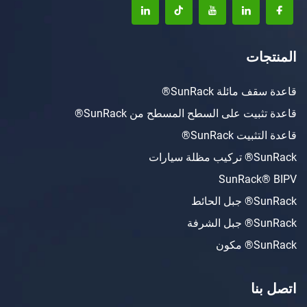
ت
ئلة SunRack®
ت على السطح المسطح من SunRack®
SunRack®
ات
SunRac
ط
ة
ن
ا