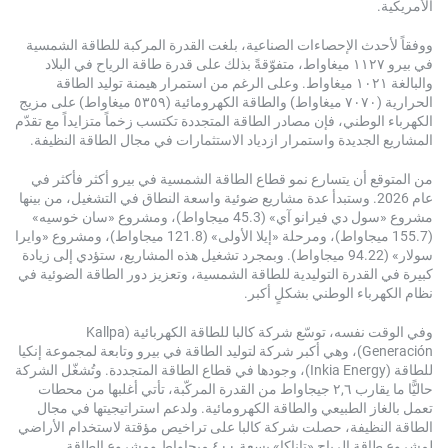
دث الإحصاءات الصناعية، بلغت القدرة المركبة للطاقة الشمسية
في بيرو ١١٢٧ ميغاواط، متفوّقةً بذلك على قدرة طاقة الرياح في البلاد
والبالغة ١٠٢١ ميغاواط. وعلى الرغم من استمرار هيمنة توليد الطاقة
الحرارية (٧٠٧٠ ميغاواط) والطاقة الكهرومائية (٥٣٥٩ ميغاواط) على مزيج
لوطني، فإن مصادر الطاقة المتجددة تكتسب زخماً متزايداً مع تقدّم
لجديدة واستمرار ازدياد الاستثمارات في مجال الطاقة النظيفة.
 أن يتسارع نمو قطاع الطاقة الشمسية في بيرو أكثر فأكثر في
ام 2026. وستبدأ عدة مشاريع ضوئية واسعة النطاق في التشغيل، من بينها
مشروع «سول دي فيرانو آي» (45.3 ميجاواط)، ومشروع «سان خوسيه»
(155.7 ميجاواط)، ومرحلة «إيلا الأولى» (121.8 ميجاواط)، ومشروع «وايرا
سولار» (94.22 ميجاواط). وبمجرد تشغيل هذه المشاريع، ستؤدي إلى زيادة
لقدرة التوليدية للطاقة الشمسية، وتعزيز دور الطاقة الضوئية في
باء الوطني بشكلٍ أكبر.
وفي الوقت نفسه، توسّع شركة كالبا للطاقة الكهربائية (Kallpa
Generación)، وهي أكبر شركة لتوليد الطاقة في بيرو وتابعة لمجموعة إنكيا
للطاقة (Inkia Energy)، وجودها في قطاع الطاقة المتجددة. وتُشغّل الشركة
حاليًّا ما يقارب ٢,٦ جيجاواط من القدرة المركّبة، تأتي أغلبها من محطات
ز الطبيعي والطاقة الكهرومائية. ولدعم استراتيجيتها في مجال
ظيفة، حصلت شركة كالبا على تراخيص مؤقتة لاستخدام الأراضي
لمشروع طاقة الرياح «تاناكا» بسعة ٤٠٠ ميجاواط ومشروع الطاقة