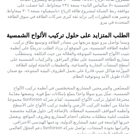
الشمسية «لا ساليناس الثانية» بسعة ٢٣٤ ميجاواط، كما حصلت على
موافقة ربط الشبكة لمشروع طاقة الرياح «باسيفيكو» بسعة ٣٠٦ ميجاواط.
التطورات إلى تزايد ثقة كبرى شركات الطاقة في سوق الطاقة
ي بيرو.
لمتزايد على حلول تركيب الألواح الشمسية
صل بيرو تنويع مزيجها من مصادر الطاقة وتوسيع نطاق تركيب
قة الشمسية، من المتوقع أن يزداد الطلب تدريجيًّا على أنظمة
واح الشمسية الموثوقة والفعّالة من حيث التكلفة. وستتطلّب
اقة الشمسية على نطاق المرافق، والتركيبات الشمسية على
آت التجارية والصناعية، والتطبيقات الناشئة لتوليد الطاقة
ياكل تثبيتٍ قادرةً على تحمل الظروف البيئية المتنوعة، مع ضمان
 الأمد وموثوقية النظام.
والمبرمجين المشاريع المتخصّصين في أنظمة تركيب الألواح
ثّل بيرو سوقًا واعدًا يتمتّع بإمكانات نموٍّ قوية. وبصفتها مقدّمةً
محترفةً لحلول تركيب الألواح الشمسية، تُقدّم شركة Sunforson مجموعةً
أنظمة التركيب الأرضي وأنظمة تركيب الألواح على الأسطح
واقف الشمسية المغطّاة، بالإضافة إلى حلول هيكلية مخصصة
بية متطلبات مختلف أحجام المشاريع وظروف المواقع. وبفضل
اسعة في تنفيذ المشاريع الدولية، ودعمها الهندسي الاحترافي،
والتزامها بجودة المنتجات، تواصل شركة Sunforson دعم التحوّل العالمي
 النظيفة والمستدامة.