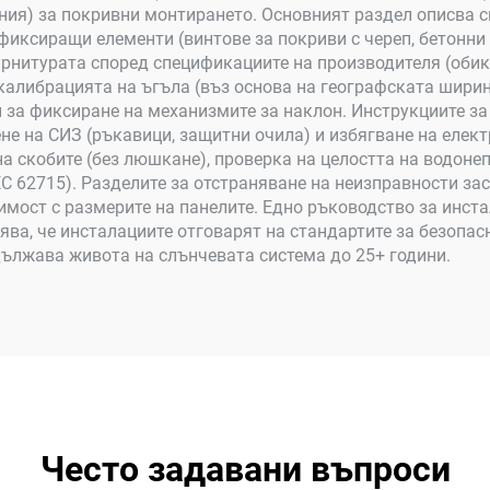
ия) за покривни монтирането. Основният раздел описва с
иксиращи елементи (винтове за покриви с череп, бетонни 
урнитурата според спецификациите на производителя (обик
алибрацията на ъгъла (въз основа на географската ширина
 за фиксиране на механизмите за наклон. Инструкциите за
ене на СИЗ (ръкавици, защитни очила) и избягване на елек
а скобите (без люшкане), проверка на целостта на водон
IEC 62715). Разделите за отстраняване на неизправности з
ост с размерите на панелите. Едно ръководство за инстал
рява, че инсталациите отговарят на стандартите за безопа
дължава живота на слънчевата система до 25+ години.
Често задавани въпроси