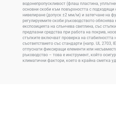
водонепропускливост (флаш пластина, уплътнен
основни скоби към повърхността с подходящи ф
нивелиране (допуск ±2 мм/м) и затегчане на ф
регулируемите скоби ръководството обяснява к
експозицията на слънчева светлина, със стъпки
предпазни средства при работа на покрив, нос
стъпките включват проверка на стабилността н
съответствието със стандарти (напр. UL 2703, 
отпуснати фиксиращи елементи или несъвместим
ръководство – това е инструмент, който осигу
климатични фактори, което в крайна сметка у