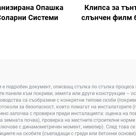
анизирана Опашка
Клипса за тън
Соларни Системи
слънчен филм 
рамка, средна
крайна клипс
 е подробен документ, описващ стъпка по стъпка процеса 
е панели към покриви, земята или други конструкции – ос
оводства са съобразени с конкретни типове скоби (покривн
токоли за безопасност, които помагат на инсталаторите 
но започва с проверки преди инсталацията: оценка на по
 земната почва), проверка на местните строителни норми 
ключове с динамометричен момент, нивелир). След това се
ициите на скобите (съвпадащи с греди или бетонни основи)