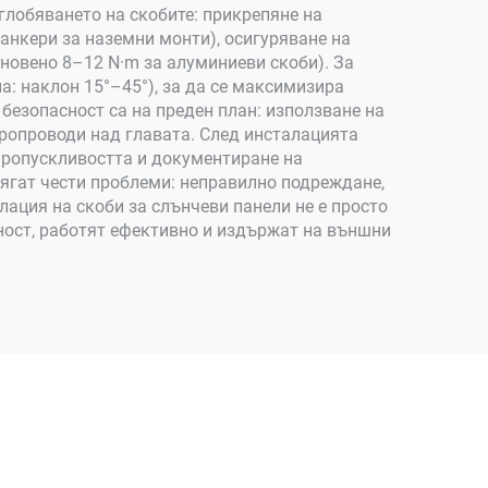
глобяването на скобите: прикрепяне на
анкери за наземни монти), осигуряване на
новено 8–12 N·m за алуминиеви скоби). За
: наклон 15°–45°), за да се максимизира
 безопасност са на преден план: използване на
тропроводи над главата. След инсталацията
епропускливостта и документиране на
асягат чести проблеми: неправилно подреждане,
ация на скоби за слънчеви панели не е просто
сност, работят ефективно и издържат на външни