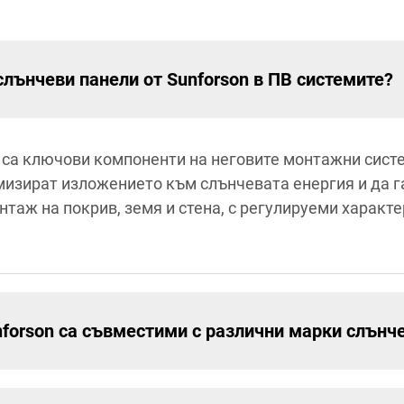
слънчеви панели от Sunforson в ПВ системите?
 са ключови компоненти на неговите монтажни сист
имизират изложението към слънчевата енергия и да 
таж на покрив, земя и стена, с регулируеми характ
forson са съвместими с различни марки слънч