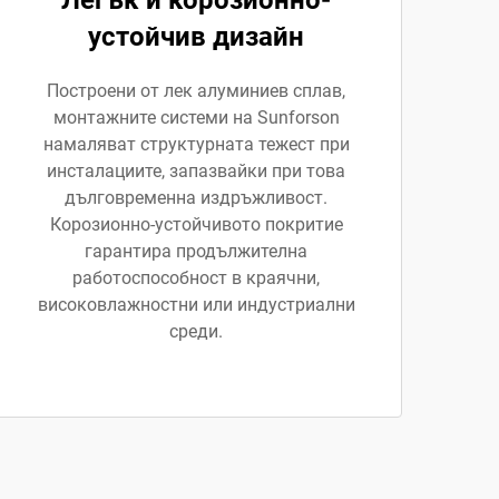
Легък и корозионно-
устойчив дизайн
Построени от лек алуминиев сплав,
монтажните системи на Sunforson
намаляват структурната тежест при
инсталациите, запазвайки при това
дълговременна издръжливост.
Корозионно-устойчивото покритие
гарантира продължителна
работоспособност в краячни,
високовлажностни или индустриални
среди.