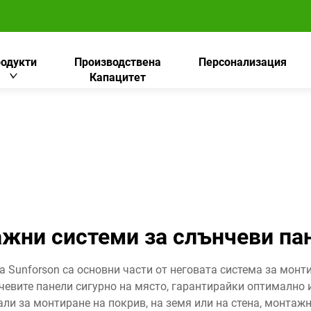
одукти
Производствена
Персонализация
Капацитет
ни системи за слънчеви пан
 Sunforson са основни части от неговата система за монт
евите панели сигурно на място, гарантирайки оптимално и
и за монтиране на покрив, на земя или на стена, монтажн