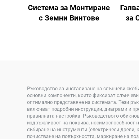
Система за Монтиране
Галв
с Земни Винтове
за 
Ръководство за инсталиране на слънчеви скоби
основни компоненти, които фиксират слънчевит
оптимално представяне на системата. Тези рък
включват подробни инструкции, диаграми и про
правилната настройка. Ръководството обикнове
издръжливост на покрива, носимоспособност на
събиране на инструменти (електричеси дрели, 
почистване на повърхността, маркиране на поз