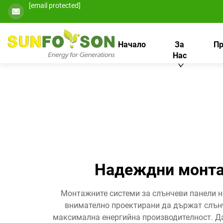
[email protected]
Начало
За
Пр
Нас
Надеждни монтаж
Монтажните системи за слънчеви панели на
внимателно проектирани да държат слънч
максимална енергийна производителност. Дал