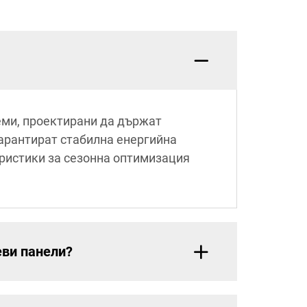
еми, проектирани да държат
гарантират стабилна енергийна
еристики за сезонна оптимизация
еви панели?