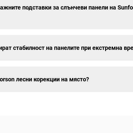
ажните подставки за слънчеви панели на Sunfo
тират стабилност на панелите при екстремна в
orson лесни корекции на място?