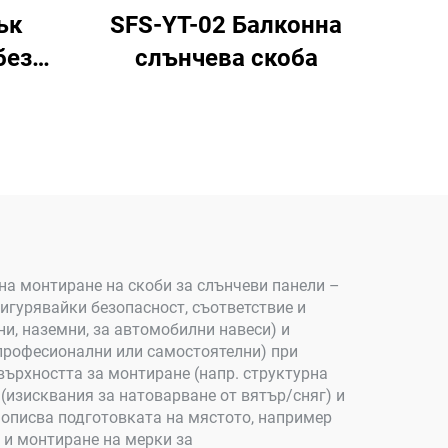
ък
SFS-YT-02 Балконна
без
слънчева скоба
 и
а
на монтиране на скоби за слънчеви панели –
игурявайки безопасност, съответствие и
и, наземни, за автомобилни навеси) и
(професионални или самостоятелни) при
върхността за монтиране (напр. структурна
(изисквания за натоварване от вятър/сняг) и
 описва подготовката на мястото, например
 и монтиране на мерки за