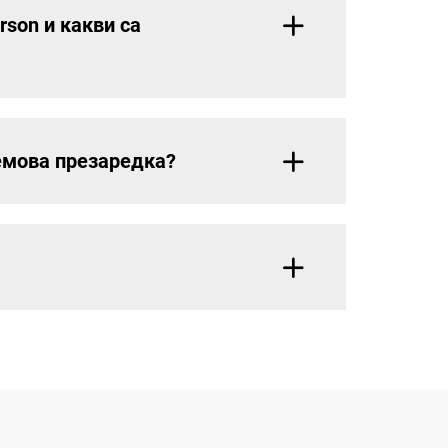
rson и какви са
ремова презаредка?