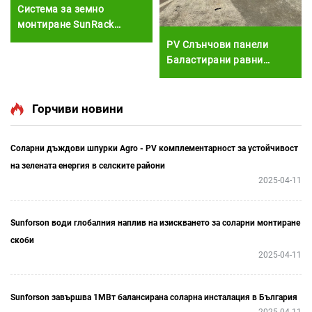
Система за земно
монтиране SunRack
Алуминиеви PV панели за
PV Слънчови панели
земно монтиране
Баластирани равни
покриви и земно
монтиране Равен покрив
слънчев каркас за
Горчиви новини
фотovoltaic монтиране
Соларни дъждови шпурки Agro - PV комплементарност за устойчивост
на зелената енергия в селските райони
2025-04-11
Sunforson води глобалния наплив на изискването за соларни монтиране
скоби
2025-04-11
Sunforson завършва 1МВт балансирана соларна инсталация в България