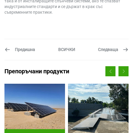
така и от инсталиращите слънчеви системи, ако те спазват
индустриалните стандарти и се държат в крак със
съвременните практики.
Предишна
Следваща
ВСИЧКИ
Препоръчани продукти