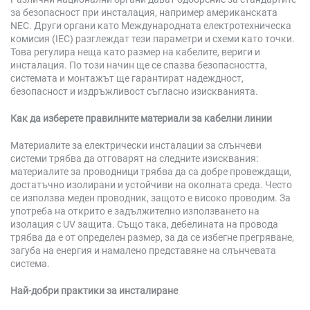
за безопасност при инсталация, например американската
NEC. Други органи като Международната електротехническа
комисия (IEC) разглеждат тези параметри и схеми като точки.
Това регулира неща като размер на кабелите, вериги и
инсталация. По този начин ще се спазва безопасността,
системата и монтажът ще гарантират надеждност,
безопасност и издръжливост съгласно изискванията.
Как да изберете правилните материали за кабелни линии
Материалите за електрически инсталации за слънчеви
системи трябва да отговарят на следните изисквания:
материалите за проводници трябва да са добре провеждащи,
достатъчно изолирани и устойчиви на околната среда. Често
се използва меден проводник, защото е високо проводим. За
употреба на открито е задължително използването на
изолация с UV защита. Също така, дебелината на провода
трябва да е от определен размер, за да се избегне прегряване,
загуба на енергия и намалено представяне на слънчевата
система.
Най-добри практики за инсталиране