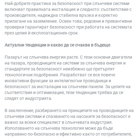
Най-добрите практики за безопасност при слънчеви системи
включват правилната инсталация и следното: съответствие с
производителя, надеждна стабилна връзка и коректно
прилагане на заземление. Освен това, редовни и превантивни
проверки гарантират безопасност при работата на системата
през целия ѝ експлоатационен срок.
Актуални тенденции и какво да се очаква в бъдеще
Пазарът на слънчева енергия расте. С тези основни двигатели
на пазара, проводниците на системи за слънчева енергия и
стандартите за безопасност неизбежно ще претърпят
технологични подобрения. Разработват се все повече
иновативни функции за интелигентни проводници и
безопасност за инсталации на слънчеви панели. За целите на
съответствие и оптимизация, тези тенденции трябва да се
следят от индустрията.
В заключение, разбирането на принципите на проводниците на
слънчеви системи и спазването на насоките за безопасност е
важно за всеки специалист в слънчевата индустрия.
Използването на слънчева технология може да бъде
направено по-безопасно и ефективно както от потребителите,