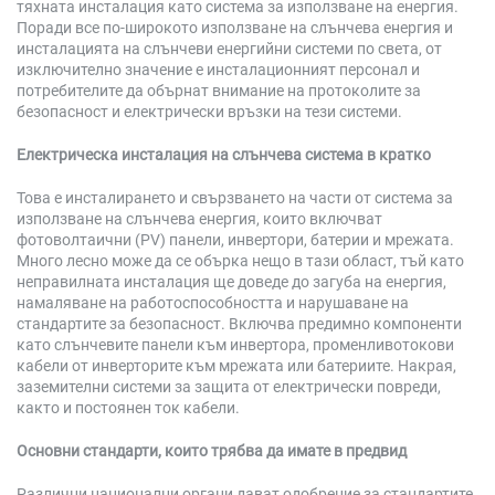
тяхната инсталация като система за използване на енергия.
Поради все по-широкото използване на слънчева енергия и
инсталацията на слънчеви енергийни системи по света, от
изключително значение е инсталационният персонал и
потребителите да обърнат внимание на протоколите за
безопасност и електрически връзки на тези системи.
Електрическа инсталация на слънчева система в кратко
Това е инсталирането и свързването на части от система за
използване на слънчева енергия, които включват
фотоволтаични (PV) панели, инвертори, батерии и мрежата.
Много лесно може да се обърка нещо в тази област, тъй като
неправилната инсталация ще доведе до загуба на енергия,
намаляване на работоспособността и нарушаване на
стандартите за безопасност. Включва предимно компоненти
като слънчевите панели към инвертора, променливотокови
кабели от инверторите към мрежата или батериите. Накрая,
заземителни системи за защита от електрически повреди,
както и постоянен ток кабели.
Основни стандарти, които трябва да имате в предвид
Различни национални органи дават одобрение за стандартите