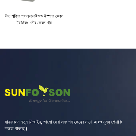
উচ্চ শক্তি গ্যালভানাইজড ইস্পাত কেবল
ট্রাঙ্কিং সৌর কেবল ট্রে
সানফরসন নতুন ডিজাইন, ভালো সেবা এবং গ্রাহকদের সাথে আরও মূল্য শেয়ারিং
করতে থাকছে।