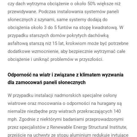
czy dach wytrzyma obciążenie o około 50% większe niż
przewidywane. Podczas instalowania systemów paneli
słonecznych z szynami, same systemy dodają do
obciążenia około 3 do 5 funtów na stopę kwadratową. W
przypadku starszych domów pokrytych dachówką
asfaltową starszą niż 15 lat, krokwiom może być potrzebne
dodatkowe wzmocnienie, aby bezpiecznie wytrzymać całe
obciążenie i uniknąć problemów w przyszłości.
Odporność na wiatr i związane z klimatem wyzwania
dla zamocowań paneli słonecznych
W przypadku instalacji nadmorskich specjalne osłony
wiatrowe oraz mocowania o odporności na huragany są
niemalże niezbędne przy wiatrach przekraczających 140
mph. Zgodnie z niektórymi badaniami przeprowadzonymi
przez specjalistów z Renewable Energy Structural Institute,
przejście na uchwyty ze stopu aluminium redukuje irytujące