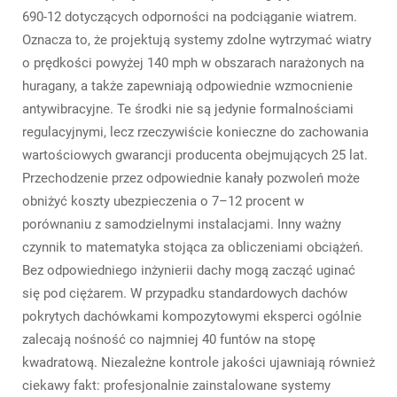
690-12 dotyczących odporności na podciąganie wiatrem.
Oznacza to, że projektują systemy zdolne wytrzymać wiatry
o prędkości powyżej 140 mph w obszarach narażonych na
huragany, a także zapewniają odpowiednie wzmocnienie
antywibracyjne. Te środki nie są jedynie formalnościami
regulacyjnymi, lecz rzeczywiście konieczne do zachowania
wartościowych gwarancji producenta obejmujących 25 lat.
Przechodzenie przez odpowiednie kanały pozwoleń może
obniżyć koszty ubezpieczenia o 7–12 procent w
porównaniu z samodzielnymi instalacjami. Inny ważny
czynnik to matematyka stojąca za obliczeniami obciążeń.
Bez odpowiedniego inżynierii dachy mogą zacząć uginać
się pod ciężarem. W przypadku standardowych dachów
pokrytych dachówkami kompozytowymi eksperci ogólnie
zalecają nośność co najmniej 40 funtów na stopę
kwadratową. Niezależne kontrole jakości ujawniają również
ciekawy fakt: profesjonalnie zainstalowane systemy