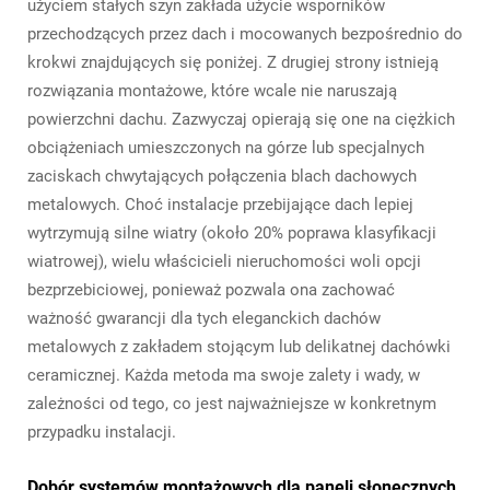
użyciem stałych szyn zakłada użycie wsporników
przechodzących przez dach i mocowanych bezpośrednio do
krokwi znajdujących się poniżej. Z drugiej strony istnieją
rozwiązania montażowe, które wcale nie naruszają
powierzchni dachu. Zazwyczaj opierają się one na ciężkich
obciążeniach umieszczonych na górze lub specjalnych
zaciskach chwytających połączenia blach dachowych
metalowych. Choć instalacje przebijające dach lepiej
wytrzymują silne wiatry (około 20% poprawa klasyfikacji
wiatrowej), wielu właścicieli nieruchomości woli opcji
bezprzebiciowej, ponieważ pozwala ona zachować
ważność gwarancji dla tych eleganckich dachów
metalowych z zakładem stojącym lub delikatnej dachówki
ceramicznej. Każda metoda ma swoje zalety i wady, w
zależności od tego, co jest najważniejsze w konkretnym
przypadku instalacji.
Dobór systemów montażowych dla paneli słonecznych