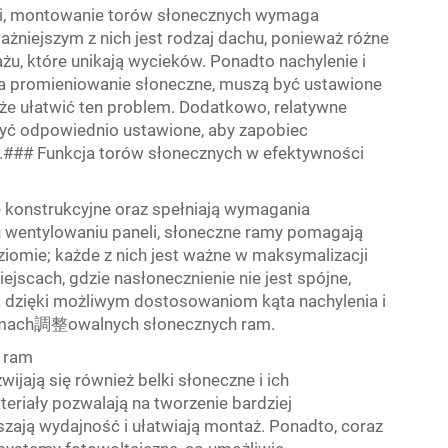
cji, montowanie torów słonecznych wymaga
niejszym z nich jest rodzaj dachu, ponieważ różne
, które unikają wycieków. Ponadto nachylenie i
na promieniowanie słoneczne, muszą być ustawione
oże ułatwić ten problem. Dodatkowo, relatywne
yć odpowiednio ustawione, aby zapobiec
ą.### Funkcja torów słonecznych w efektywności
e konstrukcyjne oraz spełniają wymagania
u wentylowaniu paneli, słoneczne ramy pomagają
omie; każde z nich jest ważne w maksymalizacji
jscach, gdzie nasłonecznienie nie jest spójne,
a dzięki możliwym dostosowaniom kąta nachylenia i
 ramach調整owalnych słonecznych ram.
h ram
wijają się również belki słoneczne i ich
eriały pozwalają na tworzenie bardziej
ają wydajność i ułatwiają montaż. Ponadto, coraz