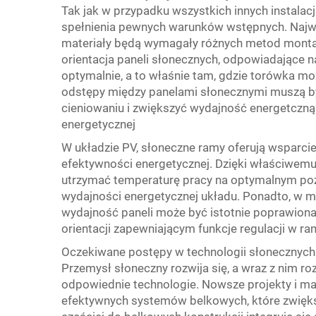
Tak jak w przypadku wszystkich innych instala
spełnienia pewnych warunków wstępnych. Najważ
materiały będą wymagały różnych metod montażu
orientacja paneli słonecznych, odpowiadające 
optymalnie, a to właśnie tam, gdzie torówka m
odstępy między panelami słonecznymi muszą b
cieniowaniu i zwiększyć wydajność energetczn
energetycznej
W układzie PV, słoneczne ramy oferują wsparci
efektywności energetycznej. Dzięki właściwem
utrzymać temperaturę pracy na optymalnym pozi
wydajności energetycznej układu. Ponadto, w mie
wydajność paneli może być istotnie poprawion
orientacji zapewniającym funkcje regulacji w
Oczekiwane postępy w technologii słonecznyc
Przemysł słoneczny rozwija się, a wraz z nim roz
odpowiednie technologie. Nowsze projekty i mat
efektywnych systemów belkowych, które zwiększ