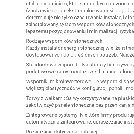
stal lub aluminium, które mogą być narażone 
(zardzewienie lub ekstremalne warunki pogodo
determinuje nie tylko czas trwania instalacji sł
zainstalowany system wsporników słonecznych 
lepszemu pozycjonowaniu i minimalizacji ryzyk
Rodzaje wsporników słonecznych
Każdy instalator energii słonecznej wie, że ist
dostosowanych do określonych potrzeb. Najczęś
Standardowe wsporniki: Najstarszy typ używany 
podstawowe ramy montażowe dla paneli słone
Wsporniki mikroinwerterowe: Te wsporniki są 
większą elastyczność w konfiguracji paneli i 
Torwy z wałkami: Są wykorzystywane na płaskich
zakotwiczyć panele słoneczne bez przenikania d
Zintegrowane systemy: Niektóre firmy produkują
automatycznie zintegrowane, upraszczając insta
Rozważania dotyczące instalacji