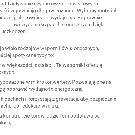
na oddziaływanie czynników środowiskowych
we) i zapewniają długowieczność. Wybrany materiał
onecznej, ale również jej wydajność. Poprawnie
poprawi wydajność paneli słonecznych dzięki
a uszkodzeń.
nieje wiele rodzajów wsporników słonecznych,
ciej spotykane typy to:
w większości instalacji. Te wsporniki oferują
cznych.
wyposażone w mikrokonwertery. Pozwalają one na
mogą poprawić wydajność energetczną.
 dachach i korzystają z grawitacji, aby bezpiecznie
achu, co redukuje wycieki.
 konstrukcje torów, gdzie tor i podstawa są
lację.