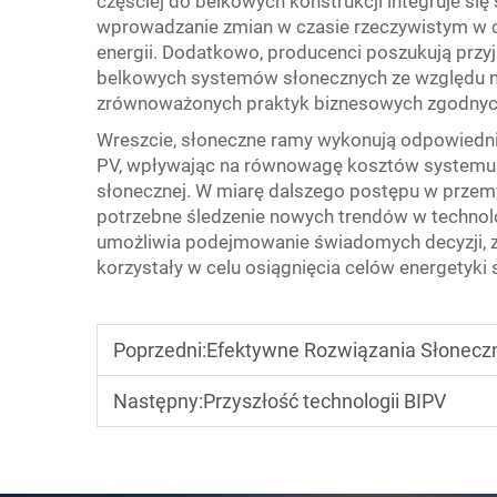
częściej do belkowych konstrukcji integruje się
wprowadzanie zmian w czasie rzeczywistym w c
energii. Dodatkowo, producenci poszukują prz
belkowych systemów słonecznych ze względu 
zrównoważonych praktyk biznesowych zgodnych 
Wreszcie, słoneczne ramy wykonują odpowiedni
PV, wpływając na równowagę kosztów systemu or
słonecznej. W miarę dalszego postępu w przem
potrzebne śledzenie nowych trendów w technolo
umożliwia podejmowanie świadomych decyzji, z
korzystały w celu osiągnięcia celów energetyki 
Poprzedni:
Efektywne Rozwiązania Słonecz
Następny:
Przyszłość technologii BIPV