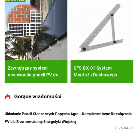
Zewnętrzny system
SFS-BX-01 System
mocowania paneli PV do
Montażu Dachowego
ściany, konstrukcja nośna
Słonecznego
dla modułów słonecznych,
wykończenie elewacji
Gorące wiadomości
Układanie Paneli Słonecznych Popycha Agro - Komplementarne Rozwiązania
PV dla Zrównoważonej Energetyki Wiejskiej
2025-04-11