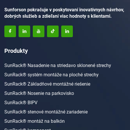
Sunforson pokračuje v poskytovaní inovatívnych návrhov,
dobrých služieb a zdieľaní viac hodnoty s klientami.
Produkty
SunRack® Nasadenie na striedavo sklonené strechy
SunRack® systém montáže na ploché strechy
SunRack® Základňové montážné riešenie
SunRack® Nosenie na parkovisko
SunRack® BIPV
SunRack® stenové montážné zariadenie
SunRack® montáž na balkón