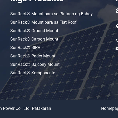
SunRack® Mount para sa Pintado ng Bahay
SunRack® Mount para sa Flat Roof
SunRack® Ground Mount
SunRack® Carport Mount
SunRack® BIPV
SunRack® Pader Mount
SunRack® Balcony Mount
SunRack® Komponente
n Power Co., Ltd
Patakaran
Homepa