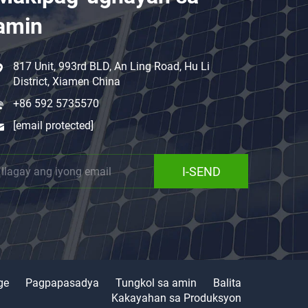
amin
817 Unit, 993rd BLD, An Ling Road, Hu Li
District, Xiamen China
+86 592 5735570
[email protected]
I-SEND
ge
Pagpapasadya
Tungkol sa amin
Balita
Kakayahan sa Produksyon