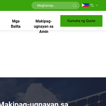
TL
Kumuha ng Quote
Mga
Makipag-
Balita
ugnayan sa
Amin
Makipag-ugnayan sa