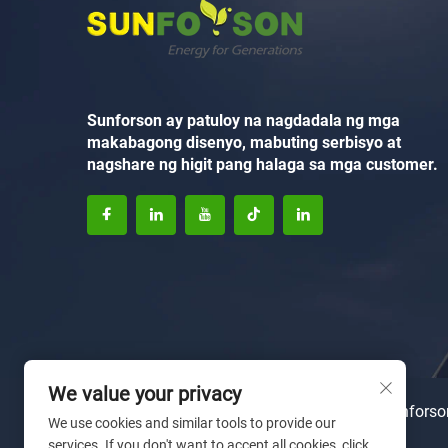
Sunforson ay patuloy na nagdadala ng mga
makabagong disenyo, mabuting serbisyo at
nagshare ng higit pang halaga sa mga customer.
We value your privacy
Karapatan sa Pag-aari © 2025 ni Xiamen Sunforso
We use cookies and similar tools to provide our
sa privacy
services. If you don't want to accept all cookies, click