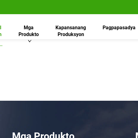
l
Mga
Kapansanang
Pagpapasadya
n
Produkto
Produksyon
Mga Produkto