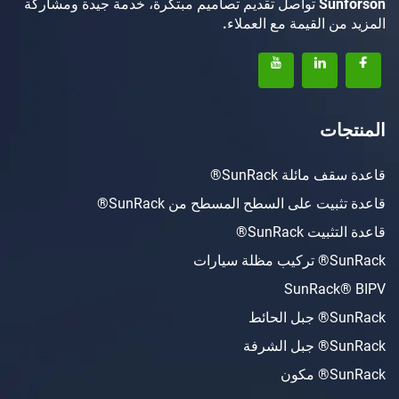
Sunforson تواصل تقديم تصاميم مبتكرة، خدمة جيدة ومشاركة
 القيمة مع العملاء.
ت
ئلة SunRack®
ت على السطح المسطح من SunRack®
SunRack®
ات
SunRac
ط
ة
ن