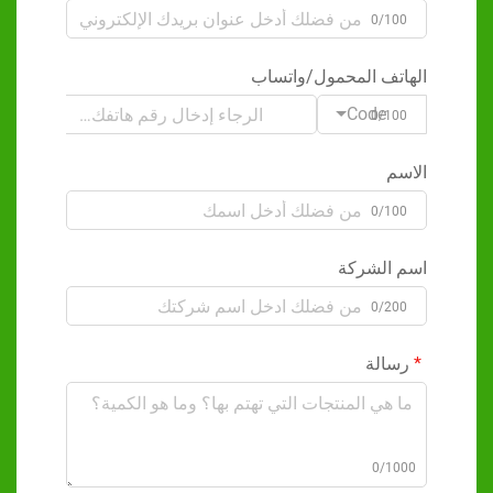
0/100
هاتف المحمول/واتساب
Code
0/100
اسم
0/100
م الشركة
0/200
سالة
0/100