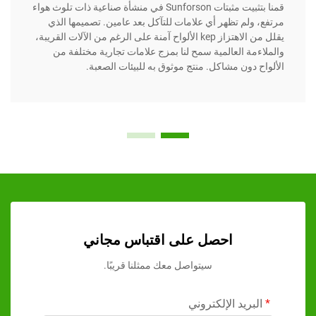
قمنا بتثبيت مثبتات Sunforson في منشأة صناعية ذات تلوث هواء
، ولم تظهر أي علامات للتآكل بعد عامين. تصميمها الذي
بشكل 
يقلل من الاهتزاز kep الألواح آمنة على الرغم من الآلات القريبة،
والمك
اءمة العالمية سمح لنا بمزج علامات تجارية مختلفة من
والسط
اح دون مشاكل. منتج موثوق به للبيئات الصعبة.
الدعم
في ال
احصل على اقتباس مجاني
سيتواصل معك ممثلنا قريبًا.
لبريد الإلكتروني