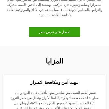
ا ومتانة وسهولة في التركيب. وتستند إلى الخبرة الفنية للشركة
 بالمعايير الدولية للبناء، مما يساهم في الأداء والموثوقية العامة
لأنظمة الطاقة الشمسية.
احصل على عرض سعر
المزايا
تثبيت آمن ومكافحة الاهتزاز
ز أطقم التثبيت من سانفورسون بأقفال عالية القوة وآليات
 للتخفف، مما توفر تثبيتًا آمنًا للألواح وتقلل من خطر النزوح
اء الطقس الشديد. تصميمها الذي يحد من الاهتزاز يقلل من
غوط الميكانيكية على الألواح، مما يمتد عمرها التشغيلي.