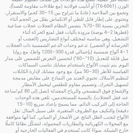
الوزن (6061-T6) أو أنابيب فولاذية (مع طلاءات مقاومة للصدأ)،
وتجمع بين الملاءمة (عادةً ما تتراوح بين 15–30 كجم) والاستقرار،
ى إطار قابل للطي أو الانكماش يقلل من الحجم أثناء
التخزين بنسبة 50–70%. يتضمن النظام العجلات عجلات صناعية
(قطرها 2–4 بوصة) مزودة بآليات قفل لمنع الحركة أثناء
 وهي مناسبة لمختلف أنواع التضاريس (العشب أو
 أو الحصى). تدعم وحدات الدعم الشمسية ذات العجلات
1–4 ألواح شمسية (بإجمالي قدرة 300–1200 واط)، مع زوايا
ميل قابلة للتعديل (10°–60°) لتحسين التعرض للشمس على مدار
م تثبيت الألواح باستخدام مشابك تناسب السماكات
القياسية للأطر (30–50 مم)، مع وجود مشابك لإدارة الكابلات
أسلاك. تحتوي العديد من النماذج على مقابض مدمجة
لتحرك، وتصميم مقاوم للطقس ليتحمل الأمطار
والإشعاع فوق البنفسجي والرياح المعتدلة (تصل إلى 80 كم/ساعة
لعجلات). بالنسبة للمستخدمين، تلغي هذه الوحدات
الحاجة إلى التركيب الدائم، مما يسمح بإعداد سريع (10–15
لتكيف مع الظروف المتغيرة، على سبيل المثال: نقل
جنب الظل الناتج عن الأشجار أو المباني. كما أنها متوافقة
ات الكهربائية والبطاريات المحمولة، لتشكّل نظامًا كاملًا
كة. سواءً كانت تُستخدم في الفعاليات الخارجية أو