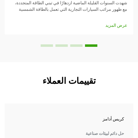
سنوات القليلة الماضية ازدهارًا في تبني الطاقة المتجددة،
للاستخد
 مرائب السيارات التجارية التي تعمل بالطاقة الشمسية
على الأ
فعالة ومبتكرة لاستغلال الطاقة الشمسية بينما توفر قيمة
جذابًا 
في الوقت نفسه. يناقش هذا المقال...
مزيد
عرض ال
تقييمات العملاء
 أدامز
Chen
ئم لبيئات صناعية
ابتكا