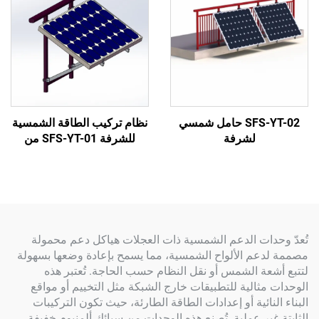
SFS-YT-02 حامل شمسي
نظام تركيب الطاقة الشمسية
لشرفة
للشرفة SFS-YT-01 من
Sunforson – مخصص، سهل
التركيب ومت durable
ات الدعم الشمسية ذات العجلات هياكل دعم محمولة
عم الألواح الشمسية، مما يسمح بإعادة وضعها بسهولة
ة الشمس أو نقل النظام حسب الحاجة. تُعتبر هذه
ثالية للتطبيقات خارج الشبكة مثل التخييم أو مواقع
نائية أو إعدادات الطاقة الطارئة، حيث تكون التركيبات
ير عملية. تُصنع هذه الوحدات من سبائك ألمنيوم خفيفة