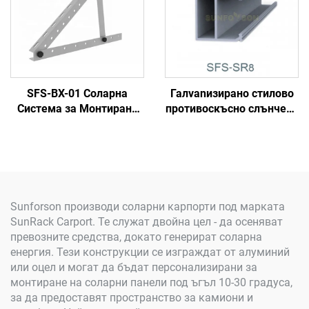
SFS-BX-01 Соларна
Галvanизиранo стилово
Система за Монтиране
противоскъсно слънчево
на Покрив
пътна лента
Sunforson производи соларни карпорти под марката
SunRack Carport. Те служат двойна цел - да осеняват
превозните средства, докато генерират соларна
енергия. Тези конструкции се изграждат от алуминий
или оцел и могат да бъдат персонализирани за
монтиране на соларни панели под ъгъл 10-30 градуса,
за да предоставят пространство за камиони и