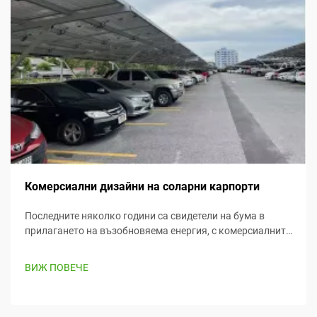
Комерсиални дизайни на соларни карпорти
Последните няколко години са свидетели на бума в
прилагането на възобновяема енергия, с комерсиалните
слънчеви карпорти, които достигат преден план като
ефективен и творчески начин за улавяне на слънчева
ВИЖ ПОВЕЧЕ
енергия, докато одновременно предоставят стойност.
Тази статия разглежда...