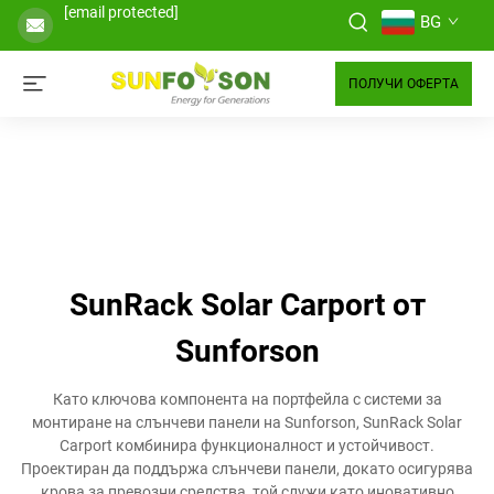
[email protected]
BG
ПОЛУЧИ ОФЕРТА
SunRack Solar Carport от
Sunforson
Като ключова компонента на портфейла с системи за
монтиране на слънчеви панели на Sunforson, SunRack Solar
Carport комбинира функционалност и устойчивост.
Проектиран да поддържа слънчеви панели, докато осигурява
крова за превозни средства, той служи като иновативно