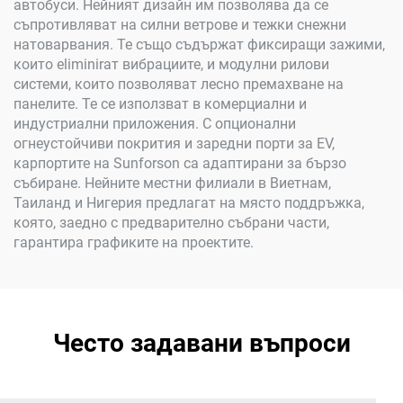
автобуси. Нейният дизайн им позволява да се
съпротивляват на силни ветрове и тежки снежни
натоварвания. Те също съдържат фиксиращи зажими,
които eliminirат вибрациите, и модулни рилови
системи, които позволяват лесно премахване на
панелите. Те се използват в комерциални и
индустриални приложения. С опционални
огнеустойчиви покрития и заредни порти за EV,
карпортите на Sunforson са адаптирани за бързо
събиране. Нейните местни филиали в Виетнам,
Таиланд и Нигерия предлагат на място поддръжка,
която, заедно с предварително събрани части,
гарантира графиките на проектите.
Често задавани въпроси