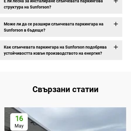
Е ли лесна за инсталиране слънчевата паркингова
структура на Sunforson?
Може ли да се разшири слънчевата паркингара на
Sunforson в бъдеще?
Как слънчевата паркингара на Sunforson подобрява
устойчивостта извън производството на енергия?
Свързани статии
16
May