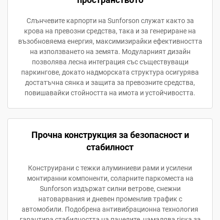
Слънчевите карпорти на Sunforson служат както за
крова на превозни средства, така и за генериране на
възобновяема енергия, максимизирайки ефективността
на използването на земята. Модуларният дизайн
позволява лесна интеграция със съществуващи
паркингове, докато надморската структура осигурява
достатъчна сянка и защита за превозните средства,
повишавайки стойността на имота и устойчивостта.
Прочна конструкция за безопасност и
стабилност
Конструирани с тежки алуминиеви рами и усилени
монтиранни компоненти, соларните паркоместа на
Sunforson издържат силни ветрове, снежни
натоварвания и дневен променлив трафик с
автомобили. Подобрена антивибрационна технология
гарантира стабилността на панелите, намалява risка за