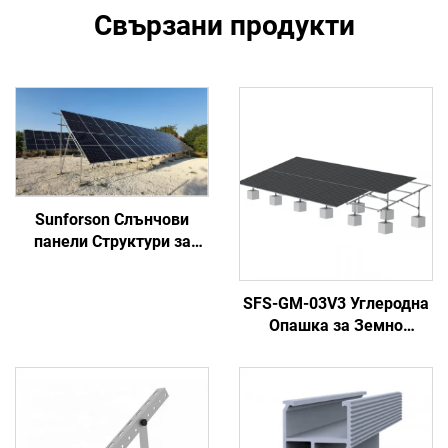
Свързани продукти
Sunforson Слънчови
панели Структури за
слънчова ферма
Монтиране система
SFS-GM-03V3 Углеродна
Опашка за Земно
Монтиране