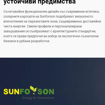
устойчиви предимства
Съчетавайки функционален дизайн със съвременни естетика,
соларните карпорти на Sunforson подобряват визуалното
впечатление на паркинговите зони, същевременно доставяйки
чиста енергия. Смели профили и персонализирани
завършвания се съобразяват с архитектурните стандартни,
което ги прави предпочитан избор за екологично съзнателни
бизнеси и урбани разработки.