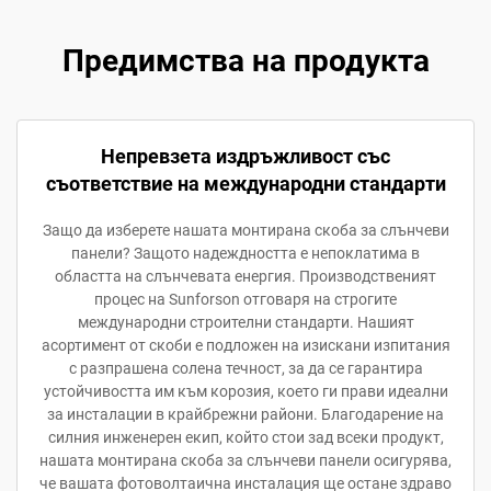
Предимства на продукта
Непревзета издръжливост със
съответствие на международни стандарти
Защо да изберете нашата монтирана скоба за слънчеви
панели? Защото надеждността е непоклатима в
областта на слънчевата енергия. Производственият
процес на Sunforson отговаря на строгите
международни строителни стандарти. Нашият
асортимент от скоби е подложен на изискани изпитания
с разпрашена солена течност, за да се гарантира
устойчивостта им към корозия, което ги прави идеални
за инсталации в крайбрежни райони. Благодарение на
силния инженерен екип, който стои зад всеки продукт,
нашата монтирана скоба за слънчеви панели осигурява,
че вашата фотоволтаична инсталация ще остане здраво