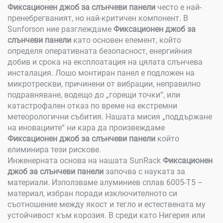
Фиксационен джоб за слънчеви панели
често е най-
пренебрегваният, но най-критичен компонент. В
Sunforson ние разглеждаме
Фиксационен джоб за
слънчеви панели
като основен елемент, който
определя оперативната безопасност, енергийния
добив и срока на експлоатация на цялата слънчева
инсталация. Лошо монтиран панел е подложен на
микротрескви, причинени от вибрации, неправилно
подравняване, водещо до „горещи точки“, или
катастрофален отказ по време на екстремни
метеорологични събития. Нашата мисия „поддържане
на иновациите“ ни кара да произвеждаме
Фиксационен джоб за слънчеви панели
който
елиминира тези рискове.
Инженерната основа на нашата SunRack
Фиксационен
джоб за слънчеви панели
започва с науката за
материали. Използваме алуминиев сплав 6005-T5 –
материал, избран поради изключителното си
съотношение между якост и тегло и естествената му
устойчивост към корозия. В среди като Нигерия или