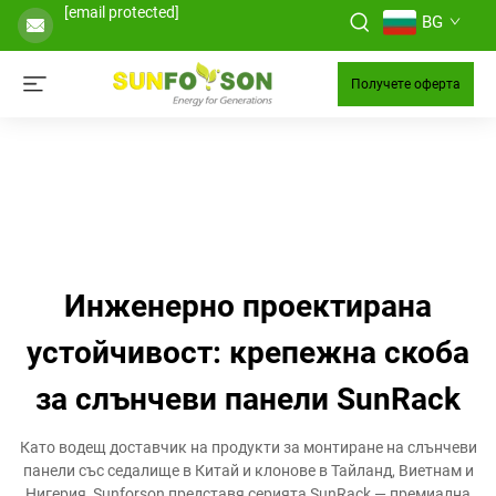
[email protected]
BG
Получете оферта
Инженерно проектирана
устойчивост: крепежна скоба
за слънчеви панели SunRack
Като водещ доставчик на продукти за монтиране на слънчеви
панели със седалище в Китай и клонове в Тайланд, Виетнам и
Нигерия, Sunforson представя серията SunRack — премиална