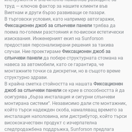
труд — ключов фактор за нашите клиенти във
Виетнам и други бързо развиващи се пазари.
В търговски условия, като например автогаражи,
Фиксационен джоб за слънчеви панели
трябва да
поема по-големи разстояния и по-високи естетически
изисквания. Инженерният екип на Sunforson
предоставя персонализирани решения за такива
случаи. Ние проектираме
Фиксационен джоб за
слънчеви панели
да побере структурната стомана на
навеса за автомобили, като се гарантира, че
монтажните точки са дискретни, но в същото време
структурно здрави.
В крайна сметка стойността на нашата
Фиксационен
джоб за слънчеви панели
се крие в способността ѝ да
осигурява „бърза инсталация и сигурни слънчеви
монтирана системи“. Независимо дали сте монтажник,
който търси надежден скоба, намаляващ времето за
инсталация наполовина, или дистрибутор, който търси
висококачествен продукт с изчерпателна
следпродажбена поддръжка, Sunforson предлага