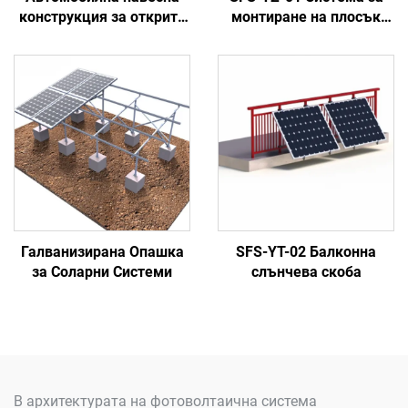
конструкция за открито
монтиране на плосък
пространство,
покрив с прост баласт
водонепроницаема, с
вградени слънчеви
панели, монтираща
система за слънчеви
панели на автомобилна
навесна конструкция
Галванизирана Опашка
SFS-YT-02 Балконна
за Соларни Системи
слънчева скоба
В архитектурата на фотоволтаична система