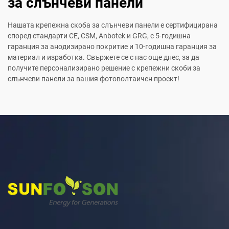
за слънчеви панели
Нашата крепежна скоба за слънчеви панели е сертифицирана
според стандарти CE, CSM, Anbotek и GRG, с 5-годишна
гаранция за анодизирано покритие и 10-годишна гаранция за
материал и изработка. Свържете се с нас още днес, за да
получите персонализирано решение с крепежни скоби за
слънчеви панели за вашия фотоволтаичен проект!