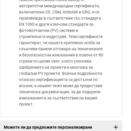
авторитетни международни сертификати,
включително CE, CSM, Anbotek и GRG, и се
произвежда в съответствие със стандарта
EN 1090 и други ключови стандарти за
фотоволтаични (PV) системи и
строителната индустрия. Тези сертификати
гарантират, че нашата крепежна скоба за
слънчеви панели отговаря на техническите
и безопасностни изисквания в повече от 80
страни по целия свят, което улеснява
одобрението на проекти и монтажа за
глобални PV проекти. Всички подробности
относно сертификацията са достъпни по
искане, а нашият екип може да предостави
техническа документация, за да подкрепи
изискванията за съответствие на вашия
проект.
Можете ли да предложите персонализирани