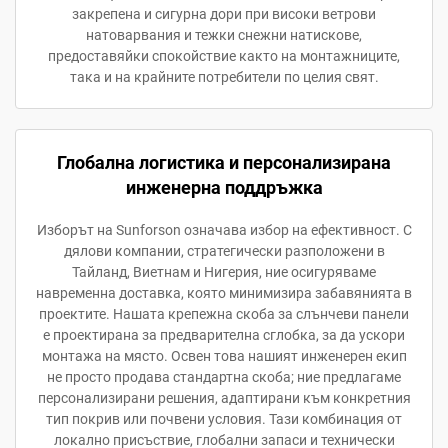
закрепена и сигурна дори при високи ветрови
натоварвания и тежки снежни натискове,
предоставяйки спокойствие както на монтажниците,
така и на крайните потребители по целия свят.
Глобална логистика и персонализирана
инженерна поддръжка
Изборът на Sunforson означава избор на ефективност. С
дялови компании, стратегически разположени в
Тайланд, Виетнам и Нигерия, ние осигуряваме
навременна доставка, която минимизира забавянията в
проектите. Нашата крепежна скоба за слънчеви панели
е проектирана за предварителна сглобка, за да ускори
монтажа на място. Освен това нашият инженерен екип
не просто продава стандартна скоба; ние предлагаме
персонализирани решения, адаптирани към конкретния
тип покрив или почвени условия. Тази комбинация от
локално присъствие, глобални запаси и технически