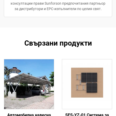
консултации прави Sunforson предпочитания партньор
за дистрибутори и EPC-изпълнители по целия свят.
Свързани продукти
Автомобилна навесна
SFS-YZ-01 Система за