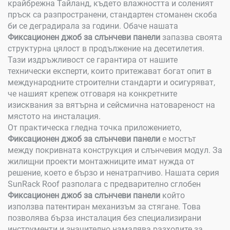
крайбрежна Тайланд, където влажността и соленият
пръск са разпространени, стандартен стоманен скоба
би се деградирала за години. Обаче нашата
Фиксационен джоб за слънчеви панели
запазва своята
структурна цялост в продължение на десетилетия.
Тази издръжливост се гарантира от нашите
технически експерти, които притежават богат опит в
международните строителни стандарти и осигуряват,
че нашият крепеж отговаря на конкретните
изисквания за вятърна и сейсмична натовареност на
мястото на инсталация.
От практическа гледна точка приложението,
Фиксационен джоб за слънчеви панели
е мостът
между покривната конструкция и слънчевия модул. За
жилищни проекти монтажниците имат нужда от
решение, което е бързо и ненатрапчиво. Нашата серия
SunRack Roof разполага с предварително сглобен
Фиксационен джоб за слънчеви панели
който
използва патентиран механизъм за стягане. Това
позволява бърза инсталация без специализирани
инструменти и значително намалява разходите за