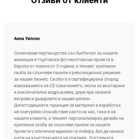
Отзиви от клиенти
Анна Уилсон
Сключихме партньорство със Sunforson за нашите
жилищни и търговски фотоволтаични проекти в
Европа от повече от 3 години, а техният крепежен
скоба за слънчеви панели е революционно решение
за нашия бизнес. Скобата е сертифицирана според
изискванията на CE-означението, лесна за монтиране
и изключително издръжлива, дори при силните
ветрове и дъждовете в нашия регион.
Десетгодишната гаранция за материал и изработка
ни осигурява спокойствие както на нас, така и на
нашите клиенти, а техният персонализиран дизайн на
крепежна скоба за слънчеви панели за нашите
проекти с плочички идеално се побира, без да нанася
щети на конструкцията на покрива. Доставката