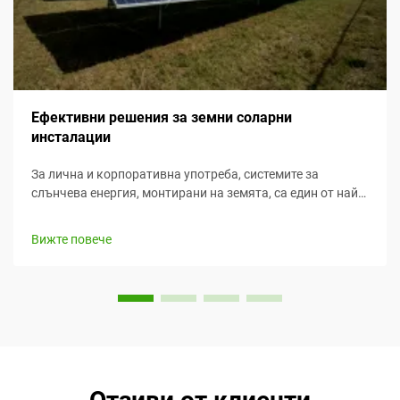
Ефективни решения за земни соларни
инсталации
За лична и корпоративна употреба, системите за
слънчева енергия, монтирани на земята, са един от най-
ефективните устойчиви енергийни решения. Няхката
ефективност ги прави привлекателен избор за различни
Вижте повече
клиенти. Добавено към удобството при поддръжката и
инсталирането...