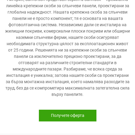
линейка крепежни скоби за слънчеви панели, проектирани за
глобална надеждност. Нашата крепежна скоба за слънчеви
панели не е просто компонент; тя е основата на вашата
фотоволтаична система. Независимо дали се инсталира на
жилищни покриви, комерсиални плоски покриви или обширни
наземни слънчеви ферми, нашите скоби осигуряват
необходимата структурна цялост за експлоатационен живот
от 25 години. Решенията ни за крепежни скоби за слънчеви
панели са изключително прецизно проектирани, за да
отговарят на различните строителни стандарти в
международните пазари. Разбираме, че всяка среда за
инсталация е уникална; затова нашите скоби са проектирани
за бърза монтажна инсталация, което намалява разходите за
труд, без да се компрометира максималната затегателна сила
върху панелите.
Получете оферта