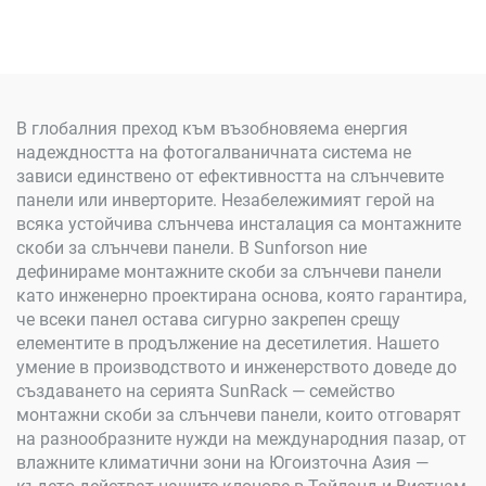
клипса
Панели –
Персонализирана, Лесна
за Монтиране и
Дълготрайна
В глобалния преход към възобновяема енергия
надеждността на фотогалваничната система не
зависи единствено от ефективността на слънчевите
панели или инверторите. Незабележимият герой на
всяка устойчива слънчева инсталация са монтажните
скоби за слънчеви панели. В Sunforson ние
дефинираме монтажните скоби за слънчеви панели
като инженерно проектирана основа, която гарантира,
че всеки панел остава сигурно закрепен срещу
елементите в продължение на десетилетия. Нашето
умение в производството и инженерството доведе до
създаването на серията SunRack — семейство
монтажни скоби за слънчеви панели, които отговарят
на разнообразните нужди на международния пазар, от
влажните климатични зони на Югоизточна Азия —