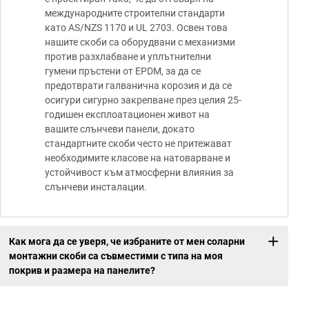
международните строителни стандарти
като AS/NZS 1170 и UL 2703. Освен това
нашите скоби са оборудвани с механизми
против разхлабване и уплътнителни
гумени пръстени от EPDM, за да се
предотврати галванична корозия и да се
осигури сигурно закрепване през целия 25-
годишен експлоатационен живот на
вашите слънчеви панели, докато
стандартните скоби често не притежават
необходимите класове на натоварване и
устойчивост към атмосферни влияния за
слънчеви инсталации.
Как мога да се уверя, че избраните от мен соларни
монтажни скоби са съвместими с типа на моя
покрив и размера на панелите?