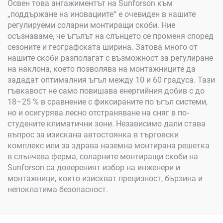
Освен това ангажиментът на Sunforson към
„поддържане на иновациите“ е очевиден в нашите
регулируеми соларни монтиращи скоби. Ние
осъзнаваме, че ъгълът на слънцето се променя според
сезоните и географската ширина. Затова много от
нашите скоби разполагат с възможност за регулиране
на наклона, което позволява на монтажниците да
зададат оптималния ъгъл между 10 и 60 градуса. Тази
гъвкавост не само повишава енергийния добив с до
18–25 % в сравнение с фиксираните по ъгъл системи,
но и осигурява лесно отстраняване на сняг в по-
студените климатични зони. Независимо дали става
въпрос за изискана автостоянка в търговски
комплекс или за здрава наземна монтирана решетка
в слънчева ферма, соларните монтиращи скоби на
Sunforson са довереният избор на инженери и
монтажници, които изискват прецизност, бързина и
непоклатима безопасност.