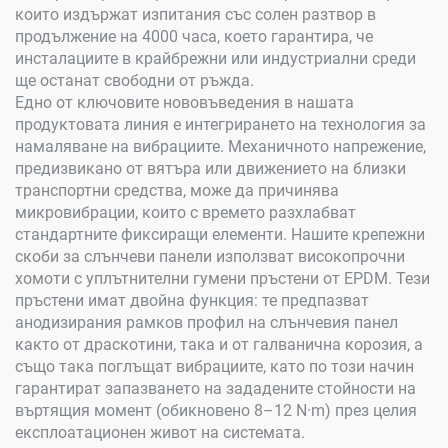
които издържат изпитания със солен разтвор в
продължение на 4000 часа, което гарантира, че
инсталациите в крайбрежни или индустриални среди
ще останат свободни от ръжда.
Едно от ключовите нововъведения в нашата
продуктовата линия е интегрирането на технология за
намаляване на вибрациите. Механичното напрежение,
предизвикано от вятъра или движението на близки
транспортни средства, може да причинява
микровибрации, които с времето разхлабват
стандартните фиксиращи елементи. Нашите крепежни
скоби за слънчеви панели използват високопрочни
хомоти с уплътнителни гумени пръстени от EPDM. Тези
пръстени имат двойна функция: те предпазват
анодизирания рамков профил на слънчевия панел
както от драскотини, така и от галванична корозия, а
също така поглъщат вибрациите, като по този начин
гарантират запазването на зададените стойности на
въртящия момент (обикновено 8–12 N·m) през целия
експлоатационен живот на системата.