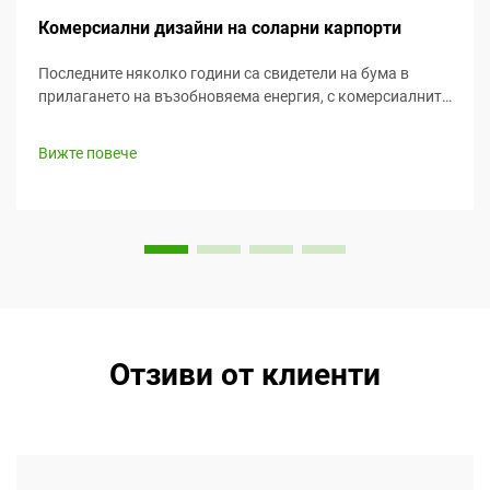
Комерсиални дизайни на соларни карпорти
Последните няколко години са свидетели на бума в
прилагането на възобновяема енергия, с комерсиалните
слънчеви карпорти, които достигат преден план като
ефективен и творчески начин за улавяне на слънчева
Вижте повече
енергия, докато одновременно предоставят стойност.
Тази статия разглежда...
Отзиви от клиенти