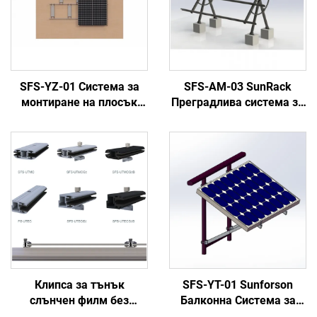
SFS-YZ-01 Система за
SFS-AM-03 SunRack
монтиране на плосък
Преградлива система за
покрив с прост баласт
монтиране
Клипса за тънък
SFS-YT-01 Sunforson
слънчен филм без
Балконна Система за
рамка, средна и крайна
Закрепване на Слънчеви