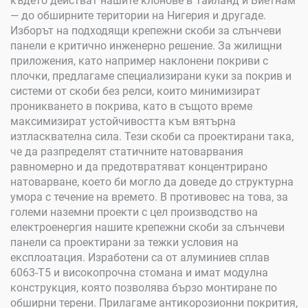
където действат нашите клонове в Тайланд и Виетнам
— до обширните територии на Нигерия и другаде.
Изборът на подходящи крепежни скоби за слънчеви
панели е критично инженерно решение. За жилищни
приложения, като например наклонени покриви с
плочки, предлагаме специализирани куки за покрив и
системи от скоби без релси, които минимизират
проникването в покрива, като в същото време
максимизират устойчивостта към вятърна
изтласквателна сила. Тези скоби са проектирани така,
че да разпределят статичните натоварвания
равномерно и да предотвратяват концентрирано
натоварване, което би могло да доведе до структурна
умора с течение на времето. В противовес на това, за
големи наземни проекти с цел производство на
електроенергия нашите крепежни скоби за слънчеви
панели са проектирани за тежки условия на
експлоатация. Изработени са от алуминиев сплав
6063-T5 и високопрочна стомана и имат модулна
конструкция, която позволява бързо монтиране по
обширни терени. Прилагаме антикорозионни покрития,