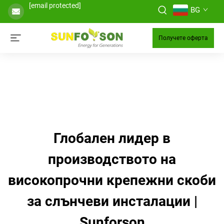
[email protected]
BG
Получете оферта
Глобален лидер в
производството на
високопрочни крепежни скоби
за слънчеви инсталации |
Sunforson