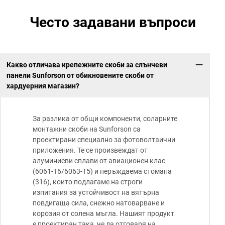
Често задавани въпроси
Какво отличава крепежните скоби за слънчеви
панели Sunforson от обикновените скоби от
хардуерния магазин?
За разлика от общи компоненти, соларните
монтажни скоби на Sunforson са
проектирани специално за фотоволтаични
приложения. Те се произвеждат от
алуминиеви сплави от авиационен клас
(6061-T6/6063-T5) и неръждаема стомана
(316), които подлагаме на строги
изпитания за устойчивост на вятърна
повдигаща сила, снежно натоварване и
корозия от солена мъгла. Нашият продукт
е проектиран така, че да отговаря на