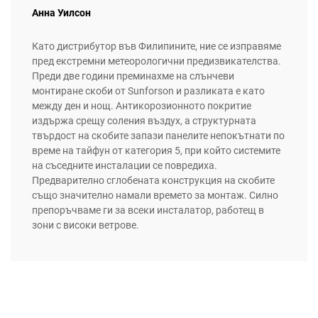
Анна Уилсон
Като дистрибутор във Филипините, ние се изправяме
пред екстремни метеорологични предизвикателства.
Преди две години преминахме на слънчеви
монтиране скоби от Sunforson и разликата е като
между ден и нощ. Антикорозионното покритие
издържа срещу соления въздух, а структурната
твърдост на скобите запази панелите непокътнати по
време на тайфун от категория 5, при който системите
на съседните инсталации се повредиха.
Предварително сглобената конструкция на скобите
също значително намали времето за монтаж. Силно
препоръчваме ги за всеки инсталатор, работещ в
зони с високи ветрове.