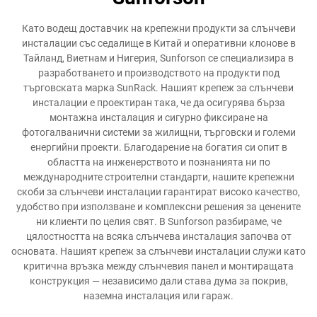
Като водещ доставчик на крепежни продукти за слънчеви
инсталации със седалище в Китай и оперативни клонове в
Тайланд, Виетнам и Нигерия, Sunforson се специализира в
разработването и производството на продукти под
търговската марка SunRack. Нашият крепеж за слънчеви
инсталации е проектиран така, че да осигурява бърза
монтажна инсталация и сигурно фиксиране на
фотогалванични системи за жилищни, търговски и големи
енергийни проекти. Благодарение на богатия си опит в
областта на инженерството и познанията ни по
международните строителни стандарти, нашите крепежни
скоби за слънчеви инсталации гарантират високо качество,
удобство при използване и комплексни решения за ценените
ни клиенти по целия свят. В Sunforson разбираме, че
цялостността на всяка слънчева инсталация започва от
основата. Нашият крепеж за слънчеви инсталации служи като
критична връзка между слънчевия панел и монтиращата
конструкция — независимо дали става дума за покрив,
наземна инсталация или гараж.