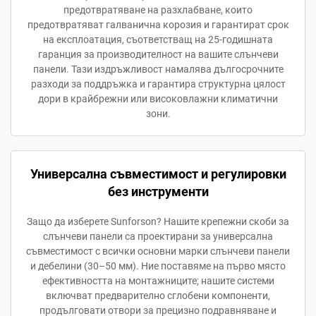
предотвратяване на разхлабване, които
предотвратяват галванична корозия и гарантират срок
на експлоатация, съответстващ на 25-годишната
гаранция за производителност на вашите слънчеви
панели. Тази издръжливост намалява дългосрочните
разходи за поддръжка и гарантира структурна цялост
дори в крайбрежни или високовлажни климатични
зони.
Универсална съвместимост и регулировки
без инструменти
Защо да изберете Sunforson? Нашите крепежни скоби за
слънчеви панели са проектирани за универсална
съвместимост с всички основни марки слънчеви панели
и дебелини (30–50 мм). Ние поставяме на първо място
ефективността на монтажниците; нашите системи
включват предварително сглобени компоненти,
продълговати отвори за прецизно подравняване и