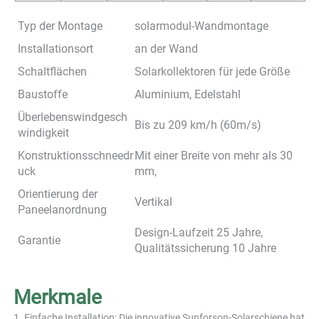
Typ der Montage
solarmodul-Wandmontage
Installationsort
an der Wand
Schaltflächen
Solarkollektoren für jede Größe
Baustoffe
Aluminium, Edelstahl
Überlebenswindgesch
Bis zu 209 km/h (60m/s)
windigkeit
Konstruktionsschneedr
Mit einer Breite von mehr als 30
uck
mm,
Orientierung der
Vertikal
Paneelanordnung
Design-Laufzeit 25 Jahre,
Garantie
Qualitätssicherung 10 Jahre
Merkmale 
1. Einfache Installation: Die innovative Sunforson-Solarschiene hat 