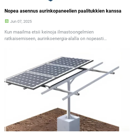
Nopea asennus aurinkopaneelien paalitukkien kanssa
Jun 07, 2025
Kun maailma etsii keinoja ilmastoongelmien
ratkaisemiseen, aurinkoenergia-alalla on nopeasti
muodostunut yksi päätoimijoista.
Aurinkoenergijärjestelmän keskeinen osa ovat
aurinkopaneelien kiinnityskohteet, jotka ovat rakenteita,
jotka pitävät aurinkopaneelit paikalla...