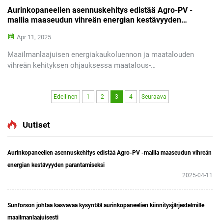
Aurinkopaneelien asennuskehitys edistää Agro-PV -
mallia maaseudun vihreän energian kestävyyden
parantamiseksi
Apr 11, 2025
Maailmanlaajuisen energiakaukoluennon ja maatalouden
vihreän kehityksen ohjauksessa maatalous-
fotovoltaikkomalli noustaan esiin uutena moottorina
maaseutualueiden taloudellisen ja ekologisen kehityksen
yhteensovittamisessa. Viime aikoina SFS...
Edellinen
1
2
3
4
Seuraava
Uutiset
Aurinkopaneelien asennuskehitys edistää Agro-PV -mallia maaseudun vihreän
energian kestävyyden parantamiseksi
2025-04-11
Sunforson johtaa kasvavaa kysyntää aurinkopaneelien kiinnitysjärjestelmille
maailmanlaajuisesti