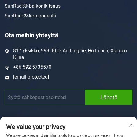
SunRack®-balkonikitsaus
SunRack®-komponentti
Ota meihin yhteyttä
817 yksikkö, 993. BLD, An Ling tie, Hu Li piiri, Xiamen
Kiina
+86 592 5735570
[email protected]
Lähetä
We value your privacy
We use cookies and similar tools to provide our services. If you