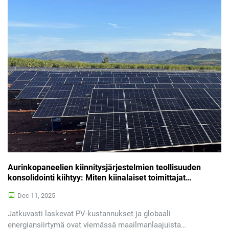
sähköverkkoon yhdistämisen haasteiden vuoksi. Järjestö
varoitti, että aurinkoenergian ja energianvarastoinnin
käyttöönoton hidastuminen saattaa heikentää alueen
kilpailukykyä ja energiaturvallisuutta.
Aurinkopaneelien kiinnitysjärjestelmien teollisuuden
konsolidointi kiihtyy: Miten kiinalaiset toimittajat
menestyvät nousevissa markkinoilla
Dec 11, 2025
Jatkuvasti laskevat PV-kustannukset ja globaali
energiansiirtymä ovat viemässä maailmanlaajuista