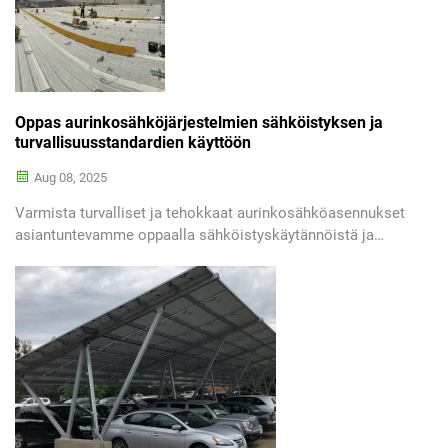
Hanki ilmainen aurinkopaneelien asennustarkistusluettelo.
Oppas aurinkosähköjärjestelmien sähköistyksen ja
turvallisuusstandardien käyttöön
Aug 08, 2025
Varmista turvalliset ja tehokkaat aurinkosähköasennukset
asiantuntevamme oppaalla sähköistyskäytännöistä ja
keskeisistä turvallisuusstandardeista, kuten NEC ja IEC.
Suojaa järjestelmäsi ja noudattaa sääntelyä. Lataa nyt.