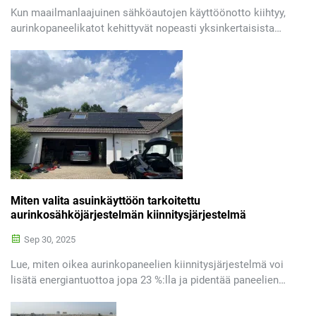
Kun maailmanlaajuinen sähköautojen käyttöönotto kiihtyy,
aurinkopaneelikatot kehittyvät nopeasti yksinkertaisista
varjorakenteista integroiduiksi energiaratkaisuiksi.
Viimeaikaisten markkinaraporttien mukaan
monitoimintoisten katotratkaisujen kysyntä, jotka
yhdistävät fotovoltaisen sähköntuotannon,
energianvarastoinnin ja sähköautojen nopeakäyttöön, on
voimakkaasti kasvussa sekä kaupallisissa että julkisissa
hankkeissa.
Miten valita asuinkäyttöön tarkoitettu
aurinkosähköjärjestelmän kiinnitysjärjestelmä
Sep 30, 2025
Lue, miten oikea aurinkopaneelien kiinnitysjärjestelmä voi
lisätä energiantuottoa jopa 23 %:lla ja pidentää paneelien
käyttöikää. Tutustu tietoon katon yhteensopivuudesta,
tuulen kestävyydestä ja määräysten noudattamisesta.