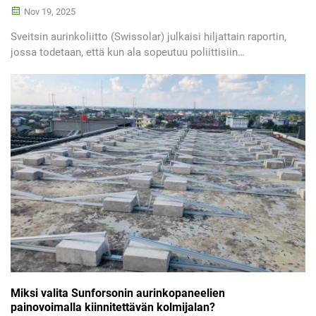
Nov 19, 2025
Sveitsin aurinkoliitto (Swissolar) julkaisi hiljattain raportin,
jossa todetaan, että kun ala sopeutuu poliittisiin
epävarmuuksiin ja syöttötariffien laskuun, Sveitsin
vuosittainen fotovoltaikkakapasiteetti (PV) saattaa
saavuttaa keskimäärin...
Miksi valita Sunforsonin aurinkopaneelien
painovoimalla kiinnitettävän kolmijalan?