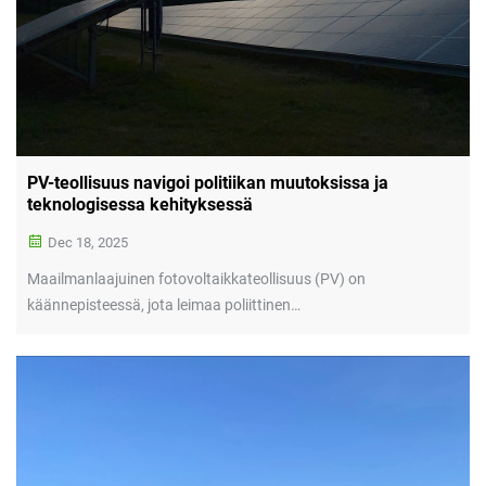
PV-teollisuus navigoi politiikan muutoksissa ja
teknologisessa kehityksessä
Dec 18, 2025
Maailmanlaajuinen fotovoltaikkateollisuus (PV) on
käännepisteessä, jota leimaa poliittinen
uudelleensuuntautuminen ja teknologinen kehitys. Euroopassa
aurinkosähkön käyttöönotto kohtaa merkittävän hidastumisen.
SolarPower Europe -järjestön mukaan vuoden 2025 odotetaan
olevan ensimmäinen vuosi kymmeneen vuoteen, jolloin EU:n
vuosittaiset uudet PV-asennukset vähenevät, pääasiassa
asuinrakennusten kattoaurinkosähköjärjestelmien laman ja