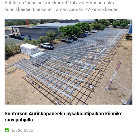
Politiikan "punaiset kirjekuoret" tulvivat – kasautuuko
kiinnikkeiden tilauksia? Tämän vuoden PV-kiinnikkeiden
markkinat perustuvat pääasiassa politiikkaan! EU:n
nollapäästöteollisuusasetus (asetus (EU) 2024/1735) tuli
voimaan toukokuussa, antaen paikallisille valmistajille h...
Sunforson Aurinkopaneelin pysäköintipaikan kiinnike
ruuvipohjalla
Nov 26, 2025