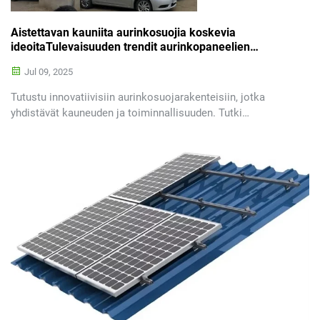
Aistettavan kauniita aurinkosuojia koskevia
ideoitaTulevaisuuden trendit aurinkopaneelien
kiinnityksessä
Jul 09, 2025
Tutustu innovatiivisiin aurinkosuojarakenteisiin, jotka
yhdistävät kauneuden ja toiminnallisuuden. Tutki
materiaalivalintoja, tekoälyjärjestelmiä ja kestävää
arkkitehtuuria nykyaikaisiin tiloihin.