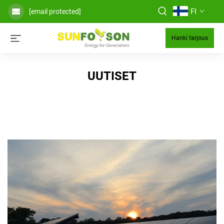
FI
[email protected]
Hanki tarjous
UUTISET