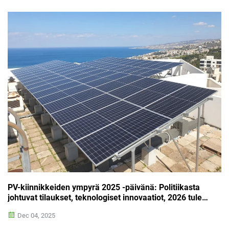
aurinkosähkömarkkinaa kohti vahvaa kasvua vuonna 2025,
erityisesti nousevissa markkinoissa, kuten Kaakkois-
Aasiassa, Afrikassa ja Latinalaisessa Amerikassa.
Samanaikaisesti teollisuuden...
PV-kiinnikkeiden ympyrä 2025 -päivänä: Politiikasta
johtuvat tilaukset, teknologiset innovaatiot, 2026 tulee
olemaan villimpi!
Dec 04, 2025