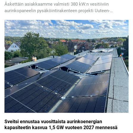
Äskettäin asiakkaamme valmisti 380 kW:n vesitiiviin
aurinkopaneelin pysäköintirakenteen projekti Uuteen-
Kaledoniaan. Tämä pysäköintirakenne käyttää ruuvipohjia
perustuksena. Näitä pohjia asennetaan maahan
erikoislaitteistolla, mikä poistaa tarpeen kaivaa, valuta
betonia tai odottaa sen kovettumista. Ylärakenteen
asennus voidaan aloittaa välittömästi, mikä lyhentää
perinteistä viikkoja kestävää perustusrakennustyötä
muutamaan päivään, vähentäen merkittävästi vaikutusta
työmaan toimintaan.
Sveitsi ennustaa vuosittaista aurinkoenergian
kapasiteetin kasvua 1,5 GW vuoteen 2027 mennessä