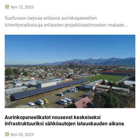
Nov 12, 2025
Sunforson tarjoaa erilaisia aurinkopaneelien
kiinnitysratkaisuja erilaisten projektivaatimusten mukaan.
Sunforsonin litteille kattoille tarkoitetut aurinkopaneelien
painovoimalla kiinnitettävät kolmijalat eivät edellytä
porausta, eivätkä aiheuta vahinkoa litteälle katolle.
Rakennettu korkealaatuisista, korroosionkestävistä
materiaaleista...
Aurinkopaneelikatot nousevat keskeiseksi
infrastruktuuriksi sähköautojen latauskauden aikana
Nov 05, 2025