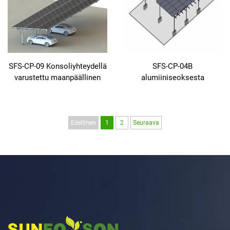
SFS-CP-09 Konsoliyhteydellä
SFS-CP-04B
varustettu maanpäällinen
alumiiniseoksesta
aurinkoautotalli
valmistettu betonipohjainen
hiilikteräsrunkoisena
maatasoinen
kiinnitysjärjestelmä
Edellinen
1
2
Seuraava