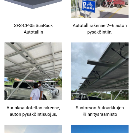
SFS-CP-05 SunRack
Autotallirakenne 2–6 auton
Autotallin
pysäköintiin,
Kiinnitysjärjestelmä
aurinkopaneelijärjestelmä,
autotallipergola,
aurinkoautotallin kiinnikkeet
Aurinkoautoteltan rakenne,
Sunforson Autoarkkujen
auton pysäköintisuojus,
Kiinnitysraamisto
aurinkopaneelien
kiinnitysjärjestelmä,