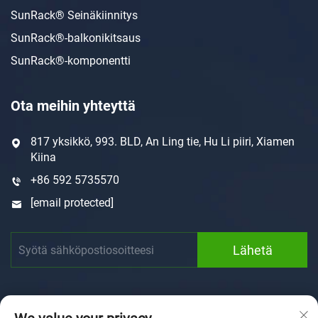
SunRack® Seinäkiinnitys
SunRack®-balkonikitsaus
SunRack®-komponentti
Ota meihin yhteyttä
817 yksikkö, 993. BLD, An Ling tie, Hu Li piiri, Xiamen
Kiina
+86 592 5735570
[email protected]
Lähetä