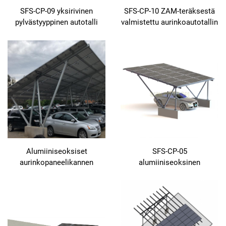
SFS-CP-09 yksirivinen
SFS-CP-10 ZAM-teräksestä
pylvästyyppinen autotalli
valmistettu aurinkoautotallin
kiinnitysjärjestelmä
Alumiiniseoksiset
SFS-CP-05
aurinkopaneelikannen
alumiiniseoksinen
kiinnitysrakenteet
yksirivinen aurinkoautotalli
asuinrakennuksiin,
vedenpitävä autoteltta,
aurinkopaneelitukikehikko,
korroosioton materiaali