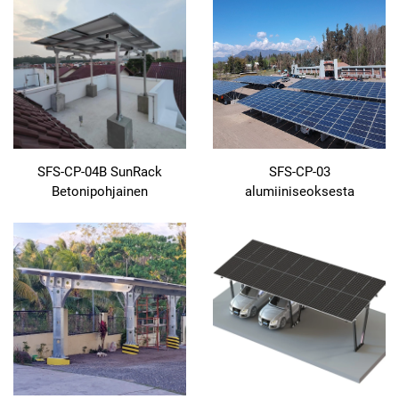
aurinkoauton kehikko,
helppokäyttöinen
asennussuunnittelu,
rakennusintegroidun
aurinkosähkön (BIPV)
autoteltta
SFS-CP-04B SunRack
SFS-CP-03
Betonipohjainen
alumiiniseoksesta
Maanalainen Kiinnitys
valmistettu kaksirivinen
aurinkoautotalli