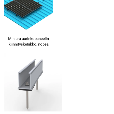
Miniura aurinkopaneelin
kiinnityskehikko, nopea
asennus metallikattoon,
EPDM-kumiaurinkopaneelin
kiinnitykseen