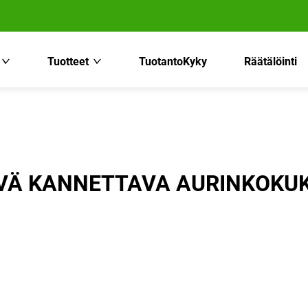
Tuotteet
TuotantoKyky
Räätälöinti
Ä KANNETTAVA AURINKOKU