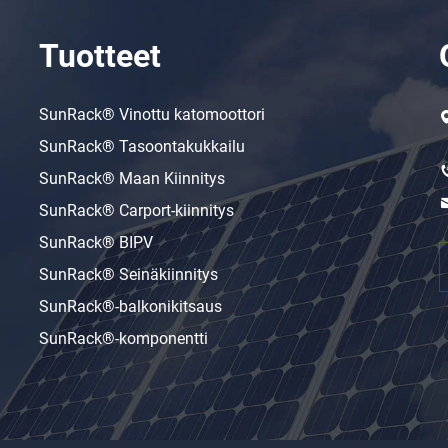
Tuotteet
SunRack® Vinottu katomoottori
SunRack® Tasoontakukkailu
SunRack® Maan Kiinnitys
SunRack® Carport-kiinnitys
SunRack® BIPV
SunRack® Seinäkiinnitys
SunRack®-balkonikitsaus
SunRack®-komponentti