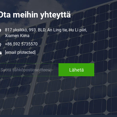
Ota meihin yhteyttä
817 yksikkö, 993. BLD, An Ling tie, Hu Li piiri,
Xiamen Kiina
+86 592 5735570
[email protected]
Lähetä