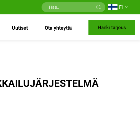
FI
Hanki tarjous
Uutiset
Ota yhteyttä
KKAILUJÄRJESTELMÄ