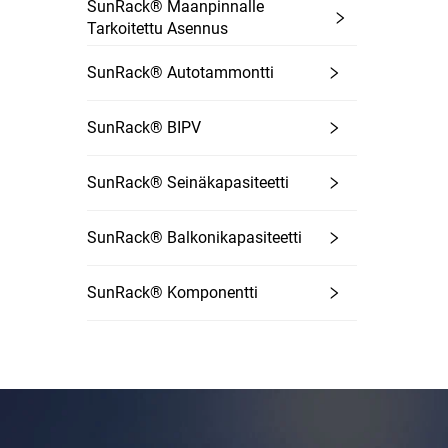
SunRack® Maanpinnalle
Tarkoitettu Asennus
SunRack® Autotammontti
SunRack® BIPV
SunRack® Seinäkapasiteetti
SunRack® Balkonikapasiteetti
SunRack® Komponentti