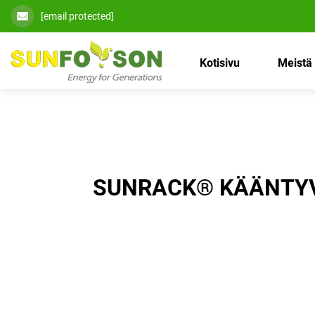
[email protected]
Kotisivu
Meistä
SUNRACK® KÄÄNTYV