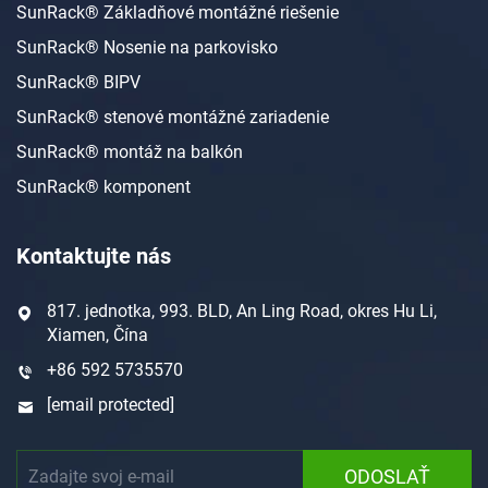
SunRack® Základňové montážné riešenie
SunRack® Nosenie na parkovisko
SunRack® BIPV
SunRack® stenové montážné zariadenie
SunRack® montáž na balkón
SunRack® komponent
Kontaktujte nás
817. jednotka, 993. BLD, An Ling Road, okres Hu Li,
Xiamen, Čína
+86 592 5735570
[email protected]
ODOSLAŤ