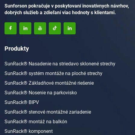
Sunforson pokračuje v poskytovaní inovatívnych návrhov,
dobrých služieb a zdieľaní viac hodnoty s klientami.
Produkty
SunRack® Nasadenie na striedavo sklonené strechy
SunRack® systém montáže na ploché strechy
SunRack® Základňové montážné riešenie
SunRack® Nosenie na parkovisko
SunRack® BIPV
SunRack® stenové montážné zariadenie
SunRack® montáž na balkón
SunRack® komponent