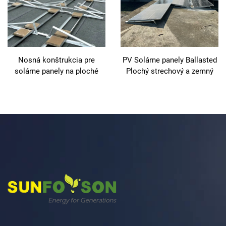
Nosná konštrukcia pre
PV Solárne panely Ballasted
solárne panely na ploché
Plochý strechový a zemný
strechy bez závaží, bez
montážný rámec Strechová
koľajníc, hliníková
konštrukcia pre
fotovoltaické montovanie