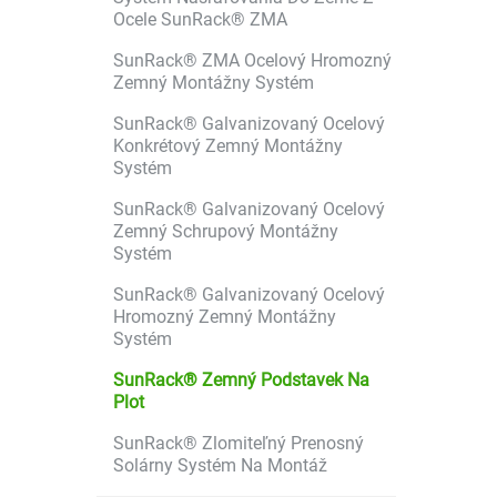
Ocele SunRack® ZMA
SunRack® ZMA Ocelový Hromozný
Zemný Montážny Systém
SunRack® Galvanizovaný Ocelový
Konkrétový Zemný Montážny
Systém
SunRack® Galvanizovaný Ocelový
Zemný Schrupový Montážny
Systém
SunRack® Galvanizovaný Ocelový
Hromozný Zemný Montážny
Systém
SunRack® Zemný Podstavek Na
Plot
SunRack® Zlomiteľný Prenosný
Solárny Systém Na Montáž