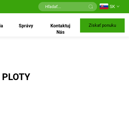
SK
Získať ponuku
ia
Správy
Kontaktuj
Nás
 PLOTY