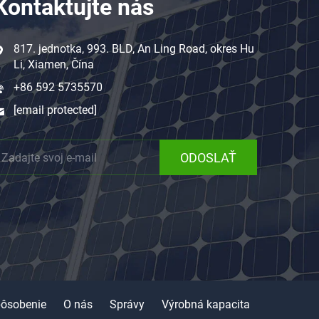
Kontaktujte nás
817. jednotka, 993. BLD, An Ling Road, okres Hu
Li, Xiamen, Čína
+86 592 5735570
[email protected]
ODOSLAŤ
pôsobenie
O nás
Správy
Výrobná kapacita