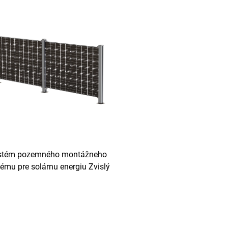
stém pozemného montážneho
ému pre solárnu energiu Zvislý
aciálny solárny plot pre farmu