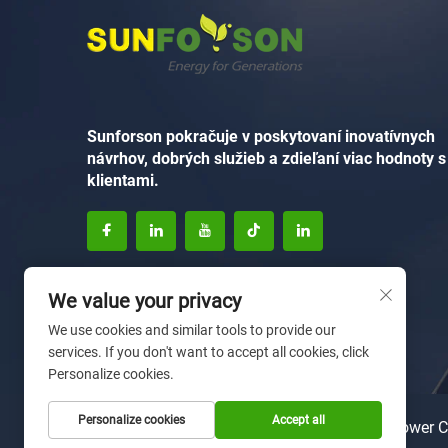
Sunforson pokračuje v poskytovaní inovatívnych
návrhov, dobrých služieb a zdieľaní viac hodnoty s
klientami.
We value your privacy
We use cookies and similar tools to provide our
services. If you don't want to accept all cookies, click
Personalize cookies.
Personalize cookies
Accept all
Autorské právo © 2025 Xiamen Sunforson Power C