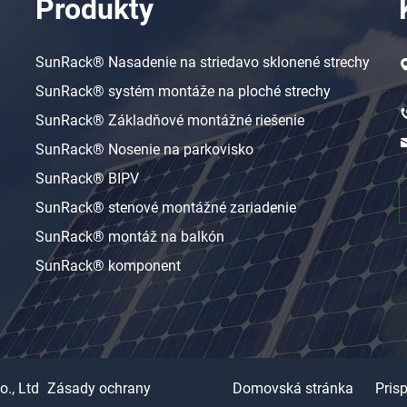
Produkty
SunRack® Nasadenie na striedavo sklonené strechy
SunRack® systém montáže na ploché strechy
SunRack® Základňové montážné riešenie
SunRack® Nosenie na parkovisko
SunRack® BIPV
SunRack® stenové montážné zariadenie
SunRack® montáž na balkón
SunRack® komponent
o., Ltd
Zásady ochrany
Domovská stránka
Pris