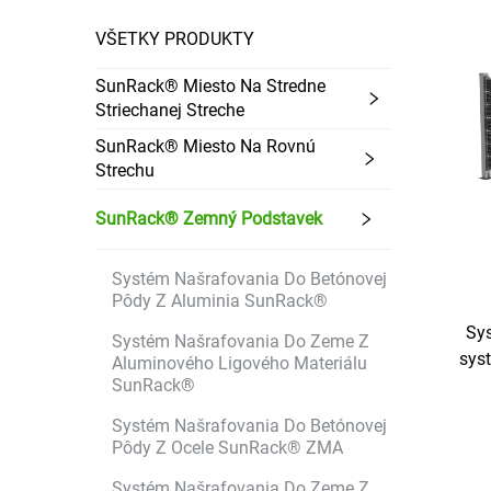
VŠETKY PRODUKTY
SunRack® Miesto Na Stredne
Striechanej Streche
SunRack® Miesto Na Rovnú
Strechu
SunRack® Zemný Podstavek
Systém Našrafovania Do Betónovej
Pôdy Z Aluminia SunRack®
Sy
Systém Našrafovania Do Zeme Z
syst
Aluminového Ligového Materiálu
SunRack®
bif
Systém Našrafovania Do Betónovej
Pôdy Z Ocele SunRack® ZMA
Systém Našrafovania Do Zeme Z