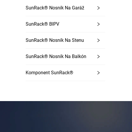
SunRack® Nosník Na Garáž
SunRack® BIPV
SunRack® Nosník Na Stenu
SunRack® Nosník Na Balkón
Komponent SunRack®