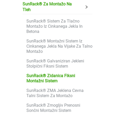
SunRack® Za Montažo Na
Tleh
SunRack® Sistem Za Tlačno
Montažo Iz Cinkanega Jekla In
Betona
SunRack® Montažni Sistem Iz
Cinkanega Jekla Na Vijake Za Talno
Montažo
SunRack® Galvaniziran Jekleni
Stolpični Fiksni Sistem
SunRack® Zidanica Fiksni
Montažni Sistem
SunRack® ZMA Jeklena Cevna
Talni Sistem Za Montažo
SunRack® Zmogljiv Prenosni
Sončni Montažni Sistem