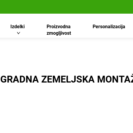
Izdelki
Proizvodna
Personalizacija
zmogljivost
GRADNA ZEMELJSKA MONTA