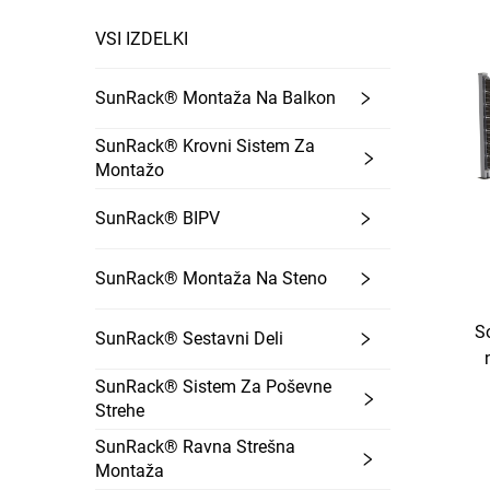
VSI IZDELKI
SunRack® Montaža Na Balkon
SunRack® Krovni Sistem Za
Montažo
SunRack® BIPV
SunRack® Montaža Na Steno
So
SunRack® Sestavni Deli
SunRack® Sistem Za Poševne
Strehe
SunRack® Ravna Strešna
Montaža