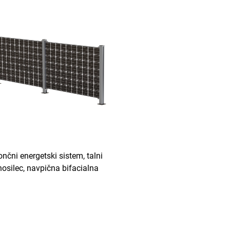
nčni energetski sistem, talni
nosilec, navpična bifacialna
sončna ograja za kmetijo