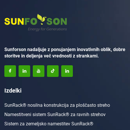
Sunforson nadaljuje z ponujanjem inovativnih oblik, dobre
storitve in deljenja več vrednosti z strankami.
Izdelki
SunRack® nosilna konstrukcija za ploščasto streho
Namestitveni sistem SunRack® za ravnih strehov
Sistem za zemeljsko namestitev SunRack®