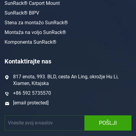
SunRack® Carport Mount
SunRack® BIPV
Stena za montažo SunRack®
Montaža na voljo SunRack®
Komponenta SunRack®
Kontaktirajte nas
817 enota, 993. BLD, cesta An Ling, okrožje Hu Li,
Xiamen, Kitajska
+86 592 5735570
[email protected]
POŠLJI