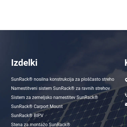
Izdelki
SunRack® nosilna konstrukcija za ploščasto streho
Namestitveni sistem SunRack® za ravnih strehov
Sistem za zemeljsko namestitev SunRack®
SunRack® Carport Mount
SunRack® BIPV
Stena za montažo SunRack®