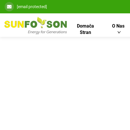
[email protected]
Domača
O Nas
Stran