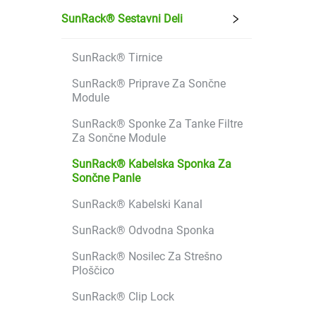
SunRack® Sestavni Deli
SunRack® Tirnice
SunRack® Priprave Za Sončne
Module
SunRack® Sponke Za Tanke Filtre
Za Sončne Module
SunRack® Kabelska Sponka Za
Sončne Panle
SunRack® Kabelski Kanal
SunRack® Odvodna Sponka
SunRack® Nosilec Za Strešno
Ploščico
SunRack® Clip Lock