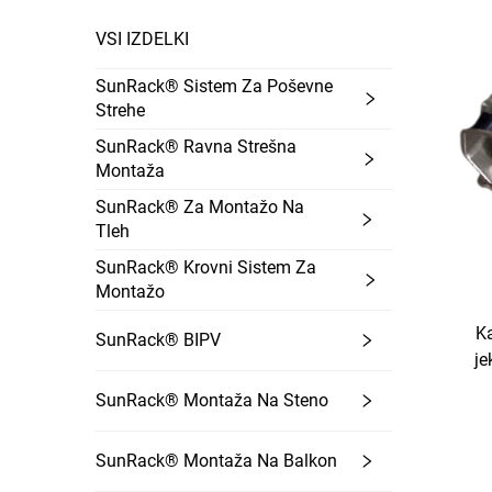
VSI IZDELKI
SunRack® Sistem Za Poševne
Strehe
SunRack® Ravna Strešna
Montaža
SunRack® Za Montažo Na
Tleh
SunRack® Krovni Sistem Za
Montažo
Ka
SunRack® BIPV
je
SunRack® Montaža Na Steno
SunRack® Montaža Na Balkon