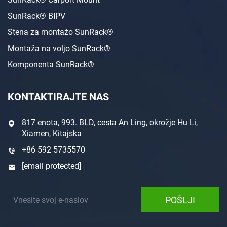
SunRack® BIPV
Stena za montažo SunRack®
Montaža na voljo SunRack®
Komponenta SunRack®
KONTAKTIRAJTE NAS
817 enota, 993. BLD, cesta An Ling, okrožje Hu Li,
Xiamen, Kitajska
+86 592 5735570
[email protected]
POŠLJI