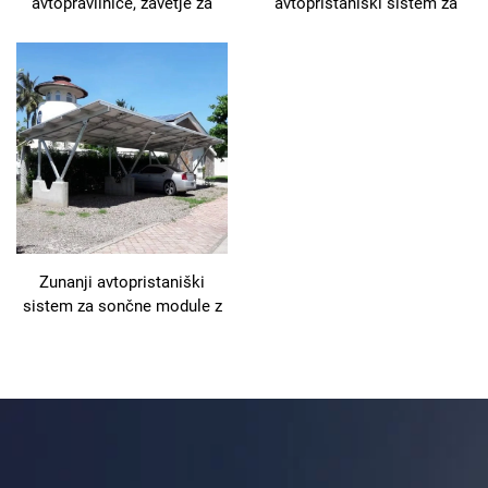
avtopravilnice, zavetje za
avtopristaniški sistem za
avtomobile, sistem za
sončne module iz
montažo fotonapetostnih
aluminijevih zlitin
panelov, okvir za sončne
avtopravilnice, načrt za
enostavno namestitev, BIPV
avtopravilnica
Zunanji avtopristaniški
sistem za sončne module z
vodoodporno zaščito