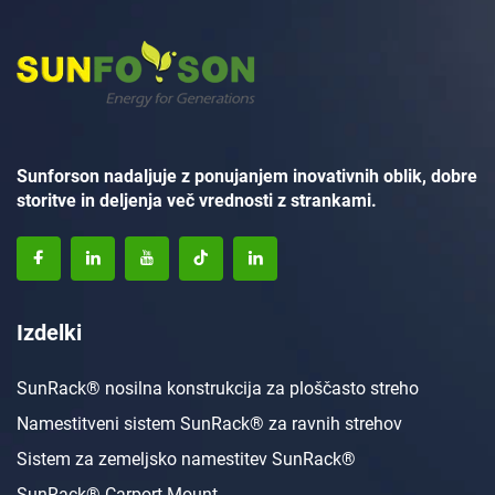
Sunforson nadaljuje z ponujanjem inovativnih oblik, dobre
storitve in deljenja več vrednosti z strankami.
Izdelki
SunRack® nosilna konstrukcija za ploščasto streho
Namestitveni sistem SunRack® za ravnih strehov
Sistem za zemeljsko namestitev SunRack®
SunRack® Carport Mount