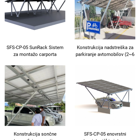
SFS-CP-05 SunRack Sistem
Konstrukcija nadstreška za
za montažo carporta
parkiranje avtomobilov (2~6
mest), sončni sistem,
pergola za nadstrešek,
nosilci za sončne panoge
Konstrukcija sončne
SFS-CP-05 enovrstni