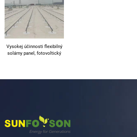
Vysokej účinnosti flexibilný
solárny panel, fotovoltický
modul, použitie pre solárny
energetický systém