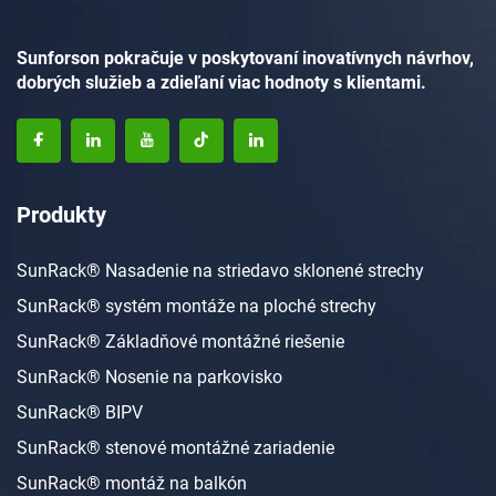
Sunforson pokračuje v poskytovaní inovatívnych návrhov,
dobrých služieb a zdieľaní viac hodnoty s klientami.
Produkty
SunRack® Nasadenie na striedavo sklonené strechy
SunRack® systém montáže na ploché strechy
SunRack® Základňové montážné riešenie
SunRack® Nosenie na parkovisko
SunRack® BIPV
SunRack® stenové montážné zariadenie
SunRack® montáž na balkón