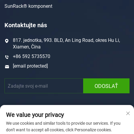
SunRack® komponent
Kontaktujte nás
817. jednotka, 993. BLD, An Ling Road, okres Hu Li,
Xiamen, Čína
+86 592 5735570
[email protected]
ODOSLAŤ
We value your privacy
We use cookies and similar tools to provide our services. If you
don't want to accept all cookies, click Personalize cookies.
Autorské právo © 2025 Xiamen Sunforson Power Co., Ltd