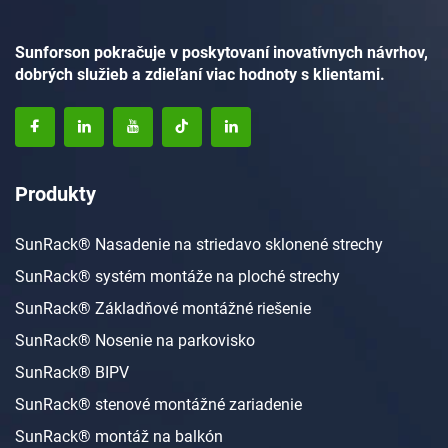
Sunforson pokračuje v poskytovaní inovatívnych návrhov,
dobrých služieb a zdieľaní viac hodnoty s klientami.
Produkty
SunRack® Nasadenie na striedavo sklonené strechy
SunRack® systém montáže na ploché strechy
SunRack® Základňové montážné riešenie
SunRack® Nosenie na parkovisko
SunRack® BIPV
SunRack® stenové montážné zariadenie
SunRack® montáž na balkón