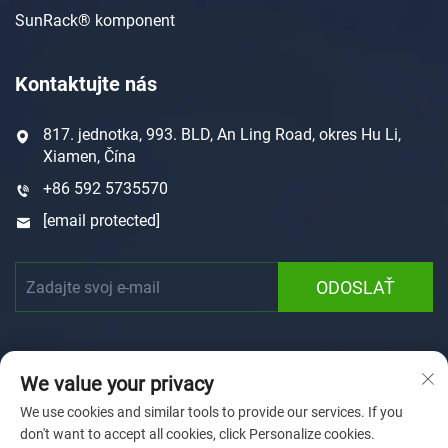
SunRack® komponent
Kontaktujte nás
817. jednotka, 993. BLD, An Ling Road, okres Hu Li,
Xiamen, Čína
+86 592 5735570
[email protected]
ODOSLAŤ
We value your privacy
We use cookies and similar tools to provide our services. If you
don't want to accept all cookies, click Personalize cookies.
Autorské právo © 2025 Xiamen Sunforson Power Co., Ltd