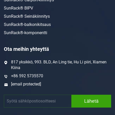
SunRack® BIPV
SunRack® Seinäkiinnitys
SunRack®-balkonikitsaus
SunRack®-komponentti
Ota meihin yhteyttä
817 yksikkö, 993. BLD, An Ling tie, Hu Li piiri, Xiamen
Kiina
+86 592 5735570
[email protected]
Lähetä