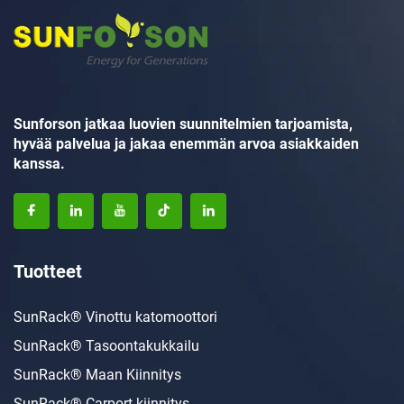
Sunforson jatkaa luovien suunnitelmien tarjoamista,
hyvää palvelua ja jakaa enemmän arvoa asiakkaiden
kanssa.
Tuotteet
SunRack® Vinottu katomoottori
SunRack® Tasoontakukkailu
SunRack® Maan Kiinnitys
SunRack® Carport-kiinnitys