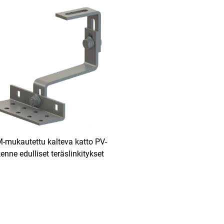
-mukautettu kalteva katto PV-
enne edulliset teräslinkitykset
akerin aurinkokatto-linkitykset
katto-laakeri linkki