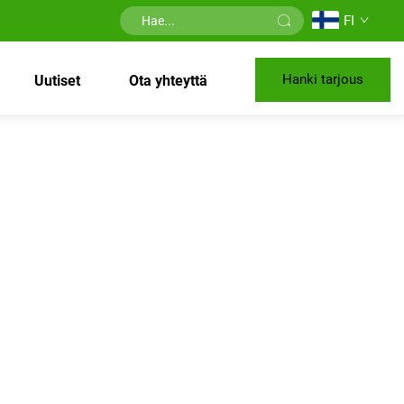
FI
Hanki tarjous
Uutiset
Ota yhteyttä