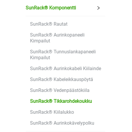
SunRack® Komponentti
SunRack® Rautat
SunRack® Aurinkopaneeli
Kimpailut
SunRack® Tunnuslankapaneeli
Kimpailut
SunRack® Aurinkokabeli Kiilainde
SunRack® Kabeleikkauspöytä
SunRack® Vedenpäästökiila
SunRack® Tikkarohdekoukku
SunRack® Kiilalukko
SunRack® Aurinkokävelypolku