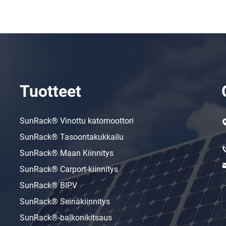
Tuotteet
SunRack® Vinottu katomoottori
SunRack® Tasoontakukkailu
SunRack® Maan Kiinnitys
SunRack® Carport-kiinnitys
SunRack® BIPV
SunRack® Seinäkiinnitys
SunRack®-balkonikitsaus