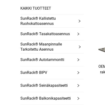
KAIKKI TUOTTEET
SunRack® Kallistettu
Ruohokattoasennus
SunRack® Tasakattoasennus
SunRack® Maanpinnalle
Tarkoitettu Asennus
SunRack® Autotammontti
OEM
rak
SunRack® BIPV
la
SunRack® Seinäkapasiteetti
SunRack® Balkonikapasiteetti