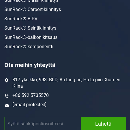
SunRack® Maan Kiinnitys
SunRack® Carport-kiinnitys
SunRack® BIPV
SunRack® Seinäkiinnitys
SunRack®-balkonikitsaus
SunRack®-komponentti
Ota meihin yhteyttä
817 yksikkö, 993. BLD, An Ling tie, Hu Li piiri, Xiamen
Kiina
+86 592 5735570
[email protected]
Lähetä