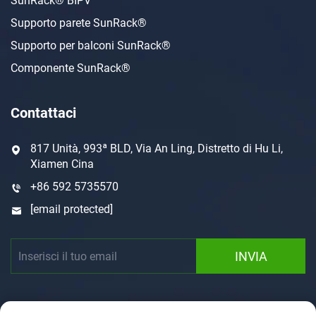
SunRack® BIPV
Supporto parete SunRack®
Supporto per balconi SunRack®
Componente SunRack®
Contattaci
817 Unità, 993ª BLD, Via An Ling, Distretto di Hu Li,
Xiamen Cina
+86 592 5735570
[email protected]
INVIA