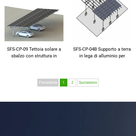
pannelli solari, materiale
privo di corrosione
SFS-CP-09 Tettoia solare a
SFS-CP-04B Supporto a terra
sbalzo con struttura in
in lega di alluminio per
acciaio al carbonio
calcestruzzo
Precedente
1
2
Successivo