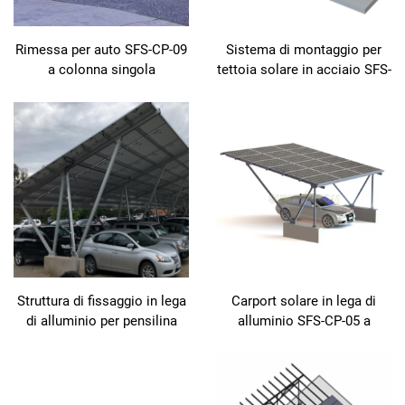
Rimessa per auto SFS-CP-09
Sistema di montaggio per
a colonna singola
tettoia solare in acciaio SFS-
CP-10 ZAM
Struttura di fissaggio in lega
Carport solare in lega di
di alluminio per pensilina
alluminio SFS-CP-05 a
fotovoltaica per auto,
singola fila
pensilina impermeabile per
autovetture residenziale,
telaio di supporto per