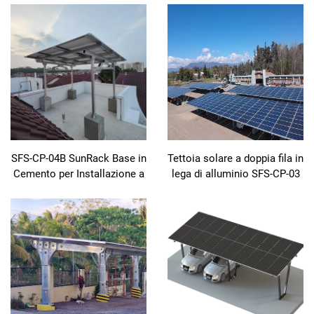
supporto e fissaggio per
pannelli fotovoltaici, telaio
solare per auto,
progettazione per
installazione facile, pensilina
solare BIPV
SFS-CP-04B SunRack Base in
Tettoia solare a doppia fila in
Cemento per Installazione a
lega di alluminio SFS-CP-03
Terra