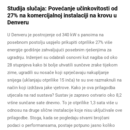
Studija slučaja: Povećanje učinkovitosti od
27% na komercijalnoj instalaciji na krovu u
Denveru
U Denveru je postrojenje od 340 kW s panoima na
posebnom postolju uspjelo prikupiti otprilike 27% više
energije godišnje zahvaljujući posebnim rješenjima za
ugradnju. Inženjeri su odabrali osnovni kut nagiba od oko
28 stupnjeva kako bi bolje uhvatili sunčeve zrake tijekom
zime, ugradili su nosače koji sprječavaju nakupljanje
snijega (uklanjaju otprilike 15 inča) te su sve razmaknuli na
način koji izdržava jake vjetrove. Kako je ova prilagodba
utjecala na rad sustava? Sustav je zapravo ostvario oko 8,2
vršne sunčane sate dnevno. To je otprilike 1,3 sata više u
odnosu na druge slične instalacije koje nisu uključivale ove
prilagodbe. Stoga, kada se pogledaju stvarni brojčani
podaci o performansama, postaje potpuno jasno koliko