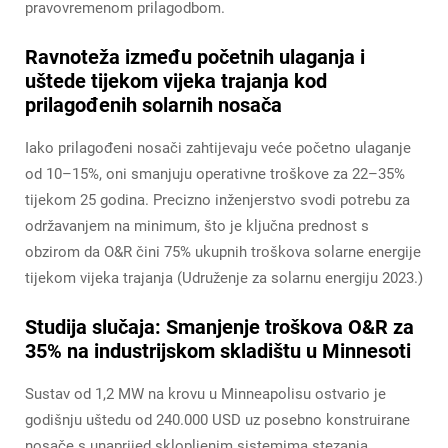
pravovremenom prilagodbom.
Ravnoteža između početnih ulaganja i
uštede tijekom vijeka trajanja kod
prilagođenih solarnih nosača
Iako prilagođeni nosači zahtijevaju veće početno ulaganje
od 10–15%, oni smanjuju operativne troškove za 22–35%
tijekom 25 godina. Precizno inženjerstvo svodi potrebu za
održavanjem na minimum, što je ključna prednost s
obzirom da O&R čini 75% ukupnih troškova solarne energije
tijekom vijeka trajanja (Udruženje za solarnu energiju 2023.)
Studija slučaja: Smanjenje troškova O&R za
35% na industrijskom skladištu u Minnesoti
Sustav od 1,2 MW na krovu u Minneapolisu ostvario je
godišnju uštedu od 240.000 USD uz posebno konstruirane
nosače s unaprijed sklopljenim sistemima stezanja,