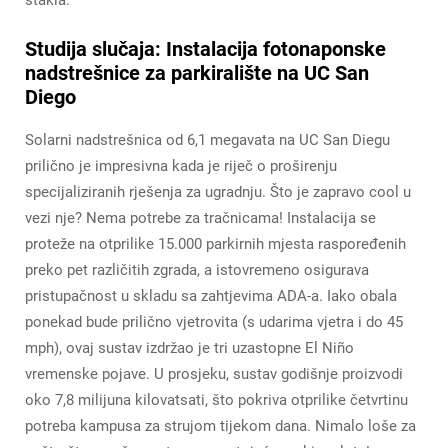
stakla.
Studija slučaja: Instalacija fotonaponske
nadstrešnice za parkiralište na UC San
Diego
Solarni nadstrešnica od 6,1 megavata na UC San Diegu
prilično je impresivna kada je riječ o proširenju
specijaliziranih rješenja za ugradnju. Što je zapravo cool u
vezi nje? Nema potrebe za tračnicama! Instalacija se
proteže na otprilike 15.000 parkirnih mjesta raspoređenih
preko pet različitih zgrada, a istovremeno osigurava
pristupačnost u skladu sa zahtjevima ADA-a. Iako obala
ponekad bude prilično vjetrovita (s udarima vjetra i do 45
mph), ovaj sustav izdržao je tri uzastopne El Niño
vremenske pojave. U prosjeku, sustav godišnje proizvodi
oko 7,8 milijuna kilovatsati, što pokriva otprilike četvrtinu
potreba kampusa za strujom tijekom dana. Nimalo loše za