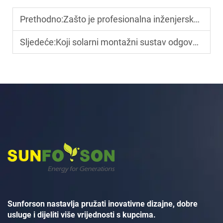
Prethodno:
Zašto je profesionalna inženjerska podrška od ključne važnosti za velikoskalnu montažu solarnih panela?
Sljedeće:
Koji solarni montažni sustav odgovara komercijalnim FV projektima?
Sunforson nastavlja pružati inovativne dizajne, dobre
usluge i dijeliti više vrijednosti s kupcima.