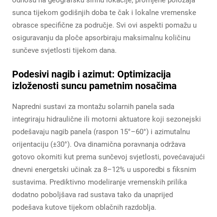
odnosu na geografsku širinu lokacije, promjene položaja
sunca tijekom godišnjih doba te čak i lokalne vremenske
obrasce specifične za područje. Svi ovi aspekti pomažu u
osiguravanju da ploče apsorbiraju maksimalnu količinu
sunčeve svjetlosti tijekom dana.
Podesivi nagib i azimut: Optimizacija
izloženosti suncu pametnim nosačima
Napredni sustavi za montažu solarnih panela sada
integriraju hidraulične ili motorni aktuatore koji sezonejski
podešavaju nagib panela (raspon 15°–60°) i azimutalnu
orijentaciju (±30°). Ova dinamična poravnanja održava
gotovo okomiti kut prema sunčevoj svjetlosti, povećavajući
dnevni energetski učinak za 8–12% u usporedbi s fiksnim
sustavima. Prediktivno modeliranje vremenskih prilika
dodatno poboljšava rad sustava tako da unaprijed
podešava kutove tijekom oblačnih razdoblja.