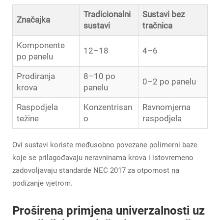
Tradicionalni
Sustavi bez
Značajka
sustavi
tračnica
Komponente
12–18
4–6
po panelu
Prodiranja
8–10 po
0–2 po panelu
krova
panelu
Raspodjela
Konzentrisan
Ravnomjerna
težine
o
raspodjela
Ovi sustavi koriste međusobno povezane polimerni baze
koje se prilagođavaju neravninama krova i istovremeno
zadovoljavaju standarde NEC 2017 za otpornost na
podizanje vjetrom.
Proširena primjena univerzalnosti uz