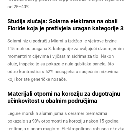
od 25–40%.
Studija slučaja: Solarna elektrana na obali
Floride koja je preživjela uragan kategorije 3
Solarni niz u području Miamija izdržao je vjetrove brzine
115 mph od uragana 3. kategorije zahvaljujući dvosmjernim
momentnim cijevima i vijčastim sidrima za tlo. Nakon
oluje, inspekcije su pokazale nula gubitaka panela, što
oštro kontrastira s 62% neuspjeha u susjednim nizovima
koji koriste generičke nosače.
Materijali otporni na koroziju za dugotrajnu
učinkovitost u obalnim područjima
Legure morskih aluminijuma s ceramer premazima
pokazale su 98% otpornosti na koroziju nakon 15 godina
testiranja slanom maglom. Elektropolirana robusna okovka