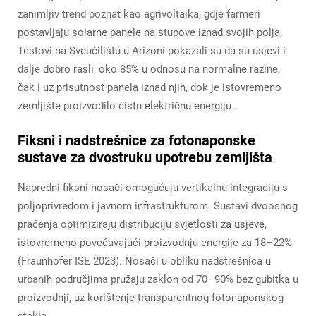
zanimljiv trend poznat kao agrivoltaika, gdje farmeri
postavljaju solarne panele na stupove iznad svojih polja.
Testovi na Sveučilištu u Arizoni pokazali su da su usjevi i
dalje dobro rasli, oko 85% u odnosu na normalne razine,
čak i uz prisutnost panela iznad njih, dok je istovremeno
zemljište proizvodilo čistu električnu energiju.
Fiksni i nadstrešnice za fotonaponske
sustave za dvostruku upotrebu zemljišta
Napredni fiksni nosači omogućuju vertikalnu integraciju s
poljoprivredom i javnom infrastrukturom. Sustavi dvoosnog
praćenja optimiziraju distribuciju svjetlosti za usjeve,
istovremeno povećavajući proizvodnju energije za 18–22%
(Fraunhofer ISE 2023). Nosači u obliku nadstrešnica u
urbanih područjima pružaju zaklon od 70–90% bez gubitka u
proizvodnji, uz korištenje transparentnog fotonaponskog