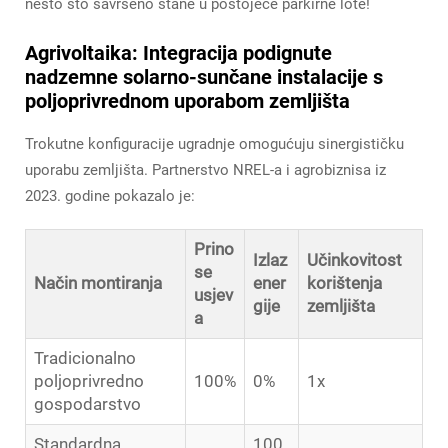
nešto što savršeno stane u postojeće parkirne lote!
Agrivoltaika: Integracija podignute
nadzemne solarno-sunčane instalacije s
poljoprivrednom uporabom zemljišta
Trokutne konfiguracije ugradnje omogućuju sinergističku
uporabu zemljišta. Partnerstvo NREL-a i agrobiznisa iz
2023. godine pokazalo je:
Prino
Izlaz
Učinkovitost
se
Način montiranja
ener
korištenja
usjev
gije
zemljišta
a
Tradicionalno
poljoprivredno
100%
0%
1x
gospodarstvo
Standardna
100