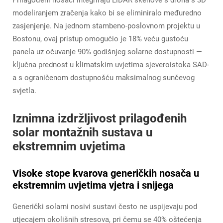
Prilagođeni nosači integriraju LiDAR skenove s drona s 3D
modeliranjem zračenja kako bi se eliminiralo međuredno
zasjenjenje. Na jednom stambeno-poslovnom projektu u
Bostonu, ovaj pristup omogućio je 18% veću gustoću
panela uz očuvanje 90% godišnjeg solarne dostupnosti —
ključna prednost u klimatskim uvjetima sjeveroistoka SAD-
a s ograničenom dostupnošću maksimalnog sunčevog
svjetla.
Iznimna izdržljivost prilagođenih
solar montažnih sustava u
ekstremnim uvjetima
Visoke stope kvarova generičkih nosača u
ekstremnim uvjetima vjetra i snijega
Generički solarni nosivi sustavi često ne uspijevaju pod
utjecajem okolišnih stresova, pri čemu se 40% oštećenja