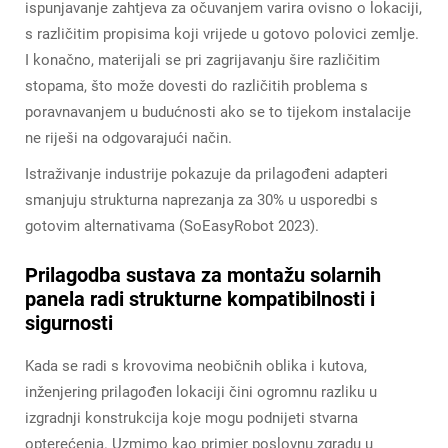
ispunjavanje zahtjeva za očuvanjem varira ovisno o lokaciji,
s različitim propisima koji vrijede u gotovo polovici zemlje.
I konačno, materijali se pri zagrijavanju šire različitim
stopama, što može dovesti do različitih problema s
poravnavanjem u budućnosti ako se to tijekom instalacije
ne riješi na odgovarajući način.
Istraživanje industrije pokazuje da prilagođeni adapteri
smanjuju strukturna naprezanja za 30% u usporedbi s
gotovim alternativama (SoEasyRobot 2023).
Prilagodba sustava za montažu solarnih
panela radi strukturne kompatibilnosti i
sigurnosti
Kada se radi s krovovima neobičnih oblika i kutova,
inženjering prilagođen lokaciji čini ogromnu razliku u
izgradnji konstrukcija koje mogu podnijeti stvarna
opterećenja. Uzmimo kao primjer poslovnu zgradu u