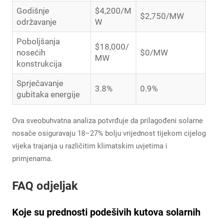
Godišnje
$4,200/M
$2,750/MW
održavanje
W
Poboljšanja
$18,000/
nosećih
$0/MW
MW
konstrukcija
Sprječavanje
3.8%
0.9%
gubitaka energije
Ova sveobuhvatna analiza potvrđuje da prilagođeni solarne
nosače osiguravaju 18–27% bolju vrijednost tijekom cijelog
vijeka trajanja u različitim klimatskim uvjetima i
primjenama.
FAQ odjeljak
Koje su prednosti podešivih kutova solarnih