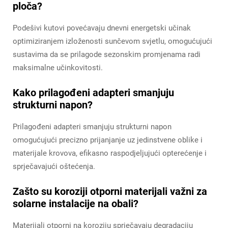
ploča?
Podešivi kutovi povećavaju dnevni energetski učinak
optimiziranjem izloženosti sunčevom svjetlu, omogućujući
sustavima da se prilagode sezonskim promjenama radi
maksimalne učinkovitosti.
Kako prilagođeni adapteri smanjuju
strukturni napon?
Prilagođeni adapteri smanjuju strukturni napon
omogućujući precizno prijanjanje uz jedinstvene oblike i
materijale krovova, efikasno raspodjeljujući opterećenje i
sprječavajući oštećenja.
Zašto su koroziji otporni materijali važni za
solarne instalacije na obali?
Materijali otporni na koroziju sprječavaju degradaciju