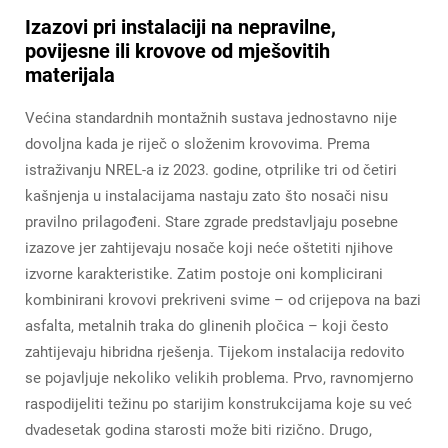
Izazovi pri instalaciji na nepravilne,
povijesne ili krovove od mješovitih
materijala
Većina standardnih montažnih sustava jednostavno nije
dovoljna kada je riječ o složenim krovovima. Prema
istraživanju NREL-a iz 2023. godine, otprilike tri od četiri
kašnjenja u instalacijama nastaju zato što nosači nisu
pravilno prilagođeni. Stare zgrade predstavljaju posebne
izazove jer zahtijevaju nosače koji neće oštetiti njihove
izvorne karakteristike. Zatim postoje oni komplicirani
kombinirani krovovi prekriveni svime – od crijepova na bazi
asfalta, metalnih traka do glinenih pločica – koji često
zahtijevaju hibridna rješenja. Tijekom instalacija redovito
se pojavljuje nekoliko velikih problema. Prvo, ravnomjerno
raspodijeliti težinu po starijim konstrukcijama koje su već
dvadesetak godina starosti može biti rizično. Drugo,