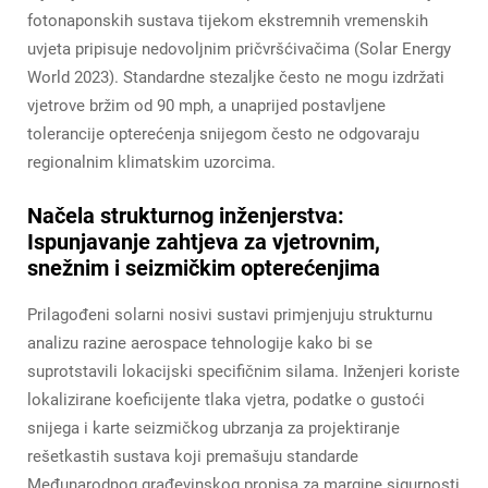
fotonaponskih sustava tijekom ekstremnih vremenskih
uvjeta pripisuje nedovoljnim pričvršćivačima (Solar Energy
World 2023). Standardne stezaljke često ne mogu izdržati
vjetrove bržim od 90 mph, a unaprijed postavljene
tolerancije opterećenja snijegom često ne odgovaraju
regionalnim klimatskim uzorcima.
Načela strukturnog inženjerstva:
Ispunjavanje zahtjeva za vjetrovnim,
snežnim i seizmičkim opterećenjima
Prilagođeni solarni nosivi sustavi primjenjuju strukturnu
analizu razine aerospace tehnologije kako bi se
suprotstavili lokacijski specifičnim silama. Inženjeri koriste
lokalizirane koeficijente tlaka vjetra, podatke o gustoći
snijega i karte seizmičkog ubrzanja za projektiranje
rešetkastih sustava koji premašuju standarde
Međunarodnog građevinskog propisa za margine sigurnosti