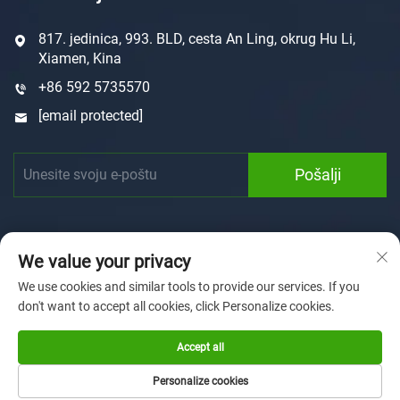
817. jedinica, 993. BLD, cesta An Ling, okrug Hu Li,
Xiamen, Kina
+86 592 5735570
[email protected]
Pošalji
We value your privacy
We use cookies and similar tools to provide our services. If you
don't want to accept all cookies, click Personalize cookies.
Autorska prava © 2025 Xiamen Sunforson Power Co., Ltd
Politika privatnosti
Accept all
Početna Stranica
Prilagodba
O nama
Vijesti
Personalize cookies
Udio u ukupnom proizvođačkom kapacitetu