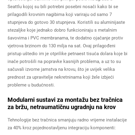
Seattlu kojoj su bili potrebni posebni nosači kako bi se
prilagodili krovnim nagibima koji variraju od samo 7
stupnjeva do gotovo 30 stupnjeva. Koristili su aluminijaste
stezaljke koje jednako dobro funkcioniraju s metalnim
šavovima i PVC membranama, te dodatno ojačanje protiv
vjetrova brzinom do 130 milja na sat. Ovaj prilagođeni
pristup uštedio im je otprilike petnaest tisuća dolara koje bi
inače potrošili na popravke kasnijih problema, a uz to su
sačuvali izvorne jamstva na krovu, što je uvijek velika
prednost za upravitelje nekretninama koji žele izbjeći
probleme u budućnosti.
Modularni sustavi za montažu bez tračnica
za bržu, netraumatičnu ugradnju na krov
Tehnologije bez tračnica smanjuju radno vrijeme instalacije
za 40% kroz pojednostavljenu integraciju komponenti: