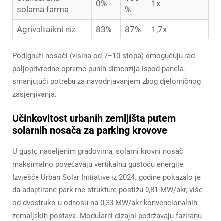
0%
1x
solarna farma
%
Agrivoltaikni niz
83%
87%
1,7x
Podignuti nosači (visina od 7–10 stopa) omogućuju rad
poljoprivredne opreme punih dimenzija ispod panela,
smanjujući potrebu za navodnjavanjem zbog djelomičnog
zasjenjivanja.
Učinkovitost urbanih zemljišta putem
solarnih nosača za parking krovove
U gusto naseljenim gradovima, solarni krovni nosači
maksimalno povećavaju vertikalnu gustoću energije.
Izvješće Urban Solar Initiative iz 2024. godine pokazalo je
da adaptirane parkirne strukture postižu 0,81 MW/akr, više
od dvostruko u odnosu na 0,33 MW/akr konvencionalnih
zemaljskih postava. Modularni dizajni podržavaju faziranu