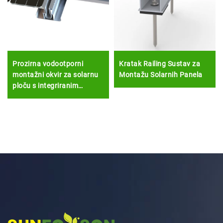
Prozirna vodootporni
Kratak Railing Sustav za
montažni okvir za solarnu
Montažu Solarnih Panela
ploču s integriranim
fotovoltačkim elementom
Solarna Bipv održavačka
struktura