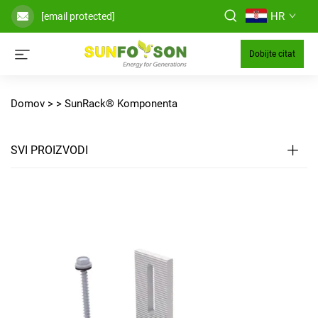
HR
[email protected]
Dobijte citat
Domov >
>
SunRack® Komponenta
SVI PROIZVODI