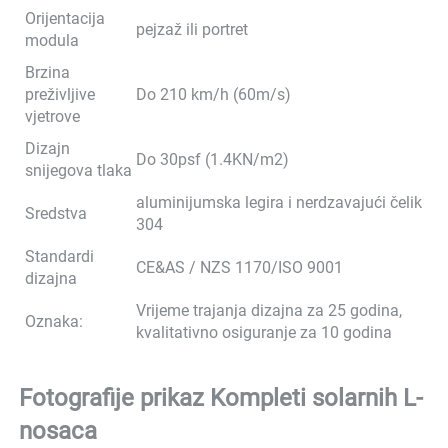
Orijentacija
pejzaž ili portret
modula
Brzina
preživljive
Do 210 km/h (60m/s)
vjetrove
Dizajn
Do 30psf (1.4KN/m2)
snijegova tlaka
aluminijumska legira i nerdzavajući čelik
Sredstva
304
Standardi
CE&AS / NZS 1170/ISO 9001
dizajna
Vrijeme trajanja dizajna za 25 godina,
Oznaka:
kvalitativno osiguranje za 10 godina
Fotografije prikaz 
Kompleti solarnih L-
nosaca 