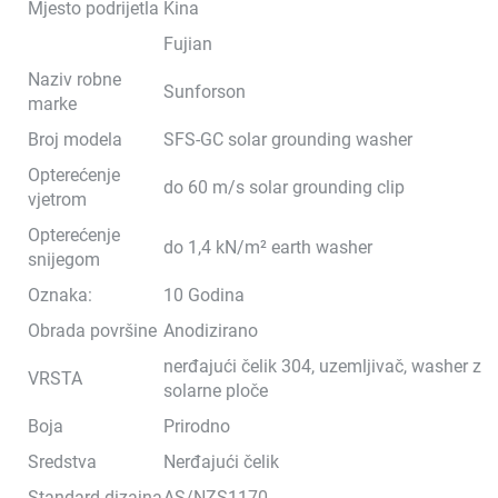
Mjesto podrijetla
Kina
Fujian
Naziv robne
Sunforson
marke
Broj modela
SFS-GC solar grounding washer
Opterećenje
do 60 m/s solar grounding clip
vjetrom
Opterećenje
do 1,4 kN/m² earth washer
snijegom
Oznaka:
10 Godina
Obrada površine
Anodizirano
nerđajući čelik 304, uzemljivač, washer za
VRSTA
solarne ploče
Boja
Prirodno
Sredstva
Nerđajući čelik
Standard dizajna
AS/NZS1170