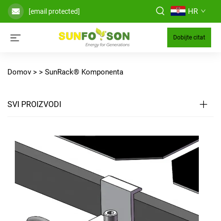
HR
[email protected]
Dobijte citat
Domov >
>
SunRack® Komponenta
SVI PROIZVODI