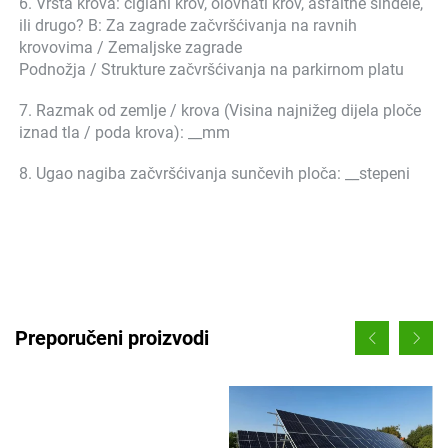
6. Vrsta krova: ciglani krov, olovnati krov, asfaltne šindele, 
ili drugo? B: Za zagrade začvršćivanja na ravnih 
krovovima / Zemaljske zagrade 
Podnožja / Strukture začvršćivanja na parkirnom platu 
7. Razmak od zemlje / krova (Visina najnižeg dijela ploče 
iznad tla / poda krova): __mm 
8. Ugao nagiba začvršćivanja sunčevih ploča: __stepeni 
Preporučeni proizvodi