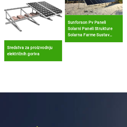
Sunforson Pv Paneli
Solarni Paneli Strukture
Solarna Farme Sustav
Zaštićenja
Sredstva za proizvodnju
električnih goriva