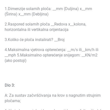
1.Dimenzije solarnih ploča: __mm (Duljina) x__mm 
(Širina) x__mm (Debljina) 
2.Raspored solarnih ploča __Redova x__kolona, 
horizontalna ili vertikalna orijentacija 
3.Koliko će ploča instalirati? __Broj 
4.Maksimalna vjetrova opterećenja: __m/s ili__km/h ili 
__mph 5.Maksimalno opterećenje snijegom: __KN/m2 
(ako postoji) 
Dio 3: 
A: Za sustav začvršćivanja na krov s nagnutim strujnim 
pločama; 