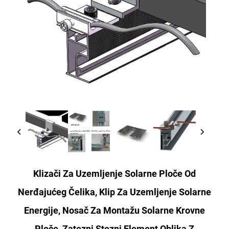
Klizači Za Uzemljenje Solarne Ploče Od
Nerđajućeg Čelika, Klip Za Uzemljenje Solarne
Energije, Nosač Za Montažu Solarne Krovne
Ploče, Zatezni Stezni Element Oblika Z