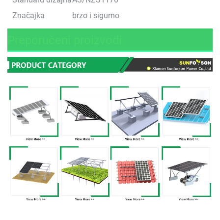
Značajka
brzo i sigurno
Preporučeni proizvodi