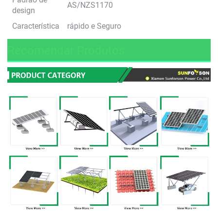
AS/NZS1170
design
Característica
rápido e Seguro
Recomendar Produtos