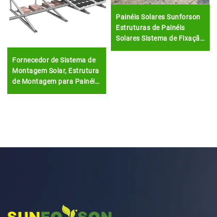
Painéis Solares Sunforson
Estruturas de Painéis
Solares Sistema de Fixação
para Fazenda Solar
Fornecedor de Sistema de
Montagem Solar, Estrutura
de Montagem para Painéis
Solares, Suporte para
Montagem de Painéis
Solares