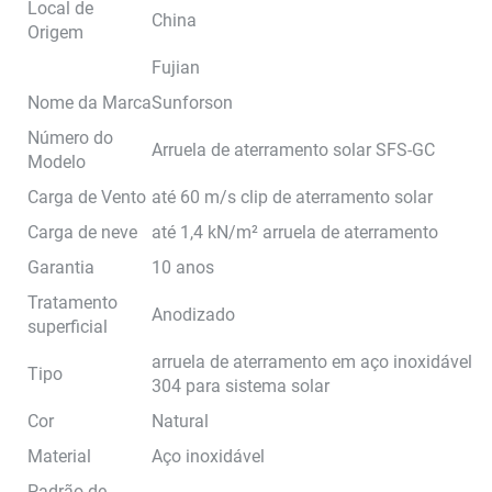
Local de
China
Origem
Fujian
Nome da Marca
Sunforson
Número do
Arruela de aterramento solar SFS-GC
Modelo
Carga de Vento
até 60 m/s clip de aterramento solar
Carga de neve
até 1,4 kN/m² arruela de aterramento
Garantia
10 anos
Tratamento
Anodizado
superficial
arruela de aterramento em aço inoxidável
Tipo
304 para sistema solar
Cor
Natural
Material
Aço inoxidável
Padrão de