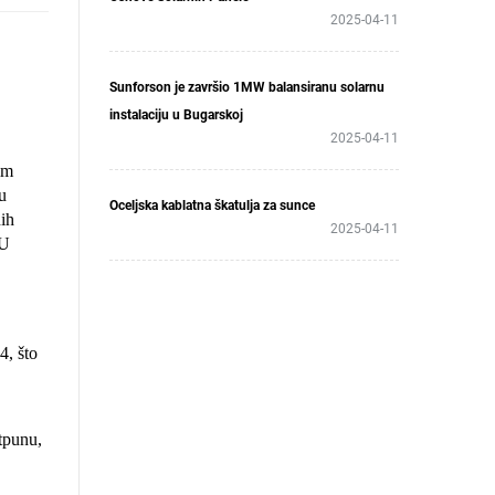
2025-04-11
Sunforson je završio 1MW balansiranu solarnu
instalaciju u Bugarskoj
2025-04-11
im
u
Oceljska kablatna škatulja za sunce
nih
2025-04-11
 U
4, što
otpunu,