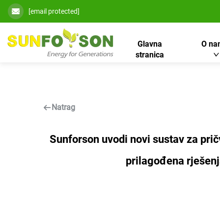
[email protected]
Glavna
O na
stranica
Natrag
Sunforson uvodi novi sustav za prič
prilagođena rješenj