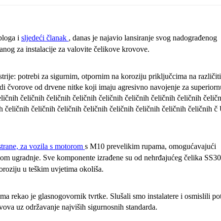
bloga i
sljedeći članak
, danas je najavio lansiranje svog nadograđenog
nog za instalacije za valovite čelikove krovove.
ije: potrebi za sigurnim, otpornim na koroziju priključcima na različit
i čvorove od drvene nitke koji imaju agresivno navojenje za superiorn
čnih čeličnih čeličnih čeličnih čeličnih čeličnih čeličnih čeličnih čelič
ih čeličnih čeličnih čeličnih čeličnih čeličnih čeličnih čeličnih čeličnih č
strane, za vozila s motorom
s M10 prevelikim rupama, omogućavajući
ekom ugradnje. Sve komponente izrađene su od nehrđajućeg čelika SS30
oroziju u teškim uvjetima okoliša.
a rekao je glasnogovornik tvrtke. Slušali smo instalatere i osmislili p
vova uz održavanje najviših sigurnosnih standarda.