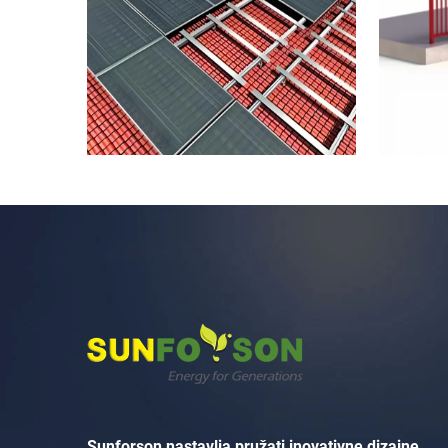
Sunforson nastavlja pružati inovativne dizajne,