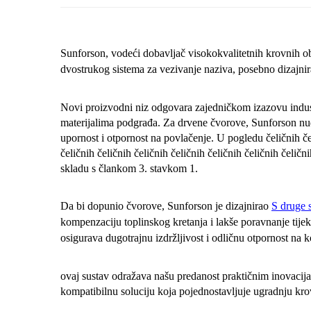
Sunforson, vodeći dobavljač visokokvalitetnih krovnih o
dvostrukog sistema za vezivanje naziva, posebno dizajnira
Novi proizvodni niz odgovara zajedničkom izazovu industr
materijalima podgrađa. Za drvene čvorove, Sunforson nud
upornost i otpornost na povlačenje. U pogledu čeličnih čeli
čeličnih čeličnih čeličnih čeličnih čeličnih čeličnih čeličn
skladu s člankom 3. stavkom 1.
Da bi dopunio čvorove, Sunforson je dizajnirao
S druge 
kompenzaciju toplinskog kretanja i lakše poravnanje tij
osigurava dugotrajnu izdržljivost i odličnu otpornost na k
ovaj sustav odražava našu predanost praktičnim inovacijam
kompatibilnu soluciju koja pojednostavljuje ugradnju kro