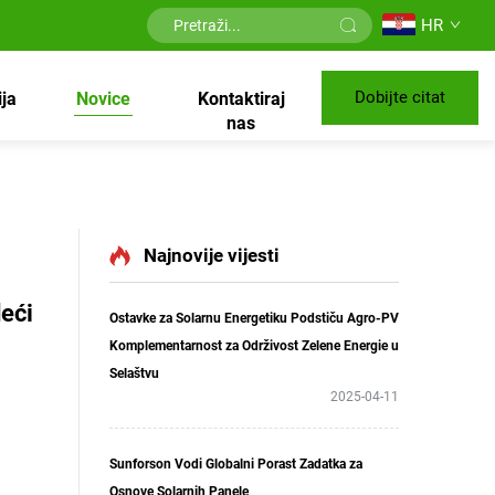
HR
Dobijte citat
ija
Novice
Kontaktiraj
nas
Najnovije vijesti
deći
Ostavke za Solarnu Energetiku Podstiču Agro-PV
Komplementarnost za Održivost Zelene Energie u
Selaštvu
2025-04-11
Sunforson Vodi Globalni Porast Zadatka za
Osnove Solarnih Panele