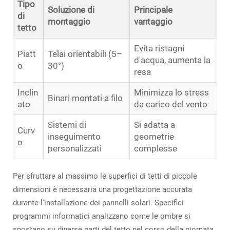
Tipo
Soluzione di
Principale
di
montaggio
vantaggio
tetto
Evita ristagni
Piatt
Telai orientabili (5–
d'acqua, aumenta la
o
30°)
resa
Inclin
Minimizza lo stress
Binari montati a filo
ato
da carico del vento
Sistemi di
Si adatta a
Curv
inseguimento
geometrie
o
personalizzati
complesse
Per sfruttare al massimo le superfici di tetti di piccole
dimensioni è necessaria una progettazione accurata
durante l'installazione dei pannelli solari. Specifici
programmi informatici analizzano come le ombre si
spostano su diverse parti del tetto nel corso della giornata