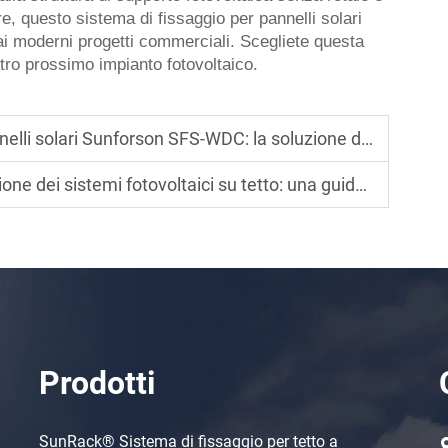
e, questo sistema di fissaggio per pannelli solari
e dai moderni progetti commerciali. Scegliete questa
stro prossimo impianto fotovoltaico.
unforson SFS-WDC: la soluzione definitiva contro polvere e ristagni
ovoltaici su tetto: una guida pratica ai sistemi di fissaggio PV efficienti
Prodotti
SunRack® Sistema di fissaggio per tetto a