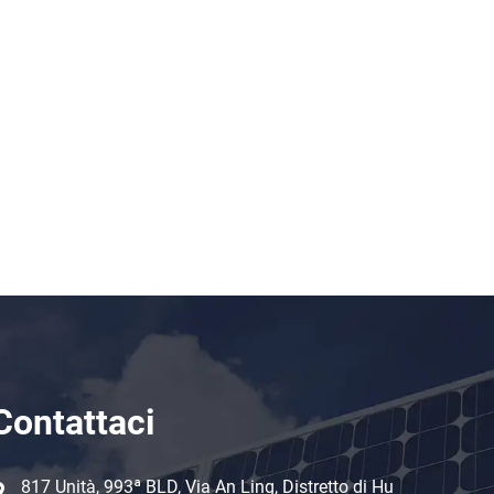
Contattaci
817 Unità, 993ª BLD, Via An Ling, Distretto di Hu