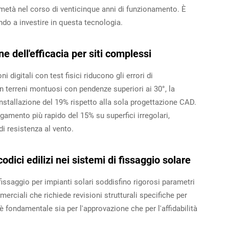
a metà nel corso di venticinque anni di funzionamento. È
ando a investire in questa tecnologia.
e dell'efficacia per siti complessi
 digitali con test fisici riducono gli errori di
In terreni montuosi con pendenze superiori ai 30°, la
 installazione del 19% rispetto alla sola progettazione CAD.
amento più rapido del 15% su superfici irregolari,
i resistenza al vento.
odici edilizi nei sistemi di fissaggio solare
fissaggio per impianti solari soddisfino rigorosi parametri
erciali che richiede revisioni strutturali specifiche per
è fondamentale sia per l'approvazione che per l'affidabilità