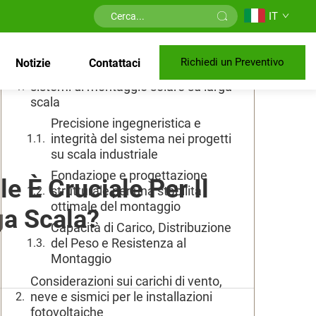
IT
Indice
Richiedi un Preventivo
Notizie
Contattaci
Garantire l'integrità strutturale nei
sistemi di montaggio solare su larga
scala
Precisione ingegneristica e
integrità del sistema nei progetti
su scala industriale
Fondazione e progettazione
e È Cruciale Per Il
strutturale per una stabilità
ottimale del montaggio
ga Scala?
Capacità di Carico, Distribuzione
del Peso e Resistenza al
Montaggio
Considerazioni sui carichi di vento,
neve e sismici per le installazioni
fotovoltaiche