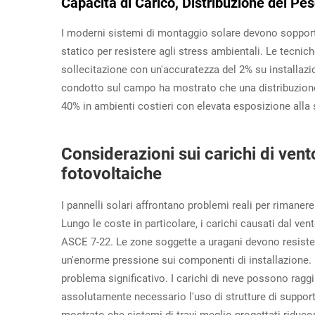
Capacità di Carico, Distribuzione del Pe
I moderni sistemi di montaggio solare devono sopporta
statico per resistere agli stress ambientali. Le tecni
sollecitazione con un'accuratezza del 2% su installazi
condotto sul campo ha mostrato che una distribuzione
40% in ambienti costieri con elevata esposizione alla s
Considerazioni sui carichi di vento
fotovoltaiche
I pannelli solari affrontano problemi reali per rimane
Lungo le coste in particolare, i carichi causati dal v
ASCE 7-22. Le zone soggette a uragani devono resister
un'enorme pressione sui componenti di installazione. 
problema significativo. I carichi di neve possono ragg
assolutamente necessario l'uso di strutture di suppor