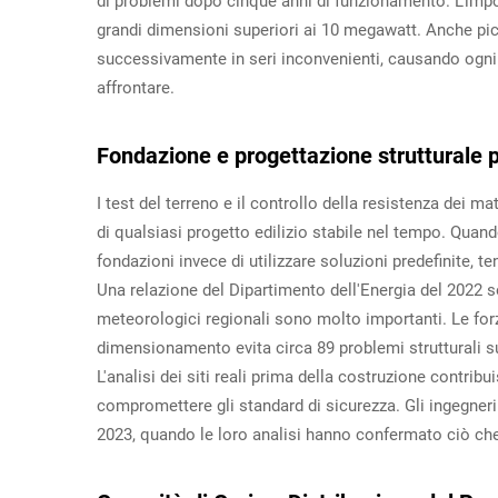
di problemi dopo cinque anni di funzionamento. L'impo
grandi dimensioni superiori ai 10 megawatt. Anche pic
successivamente in seri inconvenienti, causando ogni
affrontare.
Fondazione e progettazione strutturale p
I test del terreno e il controllo della resistenza dei 
di qualsiasi progetto edilizio stabile nel tempo. Quando
fondazioni invece di utilizzare soluzioni predefinite, t
Una relazione del Dipartimento dell'Energia del 2022 
meteorologici regionali sono molto importanti. Le forz
dimensionamento evita circa 89 problemi strutturali s
L'analisi dei siti reali prima della costruzione contribui
compromettere gli standard di sicurezza. Gli ingegneri
2023, quando le loro analisi hanno confermato ciò che