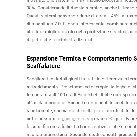
mostrato che sistemi di travi meglio progettati riducono
38%. Considerando il rischio sismico, anche la tecnolo
Questi sistemi possono ridurre di circa il 45% la trasm
di magnitudo 7.0. E, cosa interessante, combinare meto
ulteriore miglioramento nella protezione sismica, aum
rispetto alle tecniche tradizionali.
Espansione Termica e Comportamento Str
Scaffalature
Scegliere i materiali giusti fa tutta la differenza in ter
raffreddamento. Prendiamo, ad esempio, le leghe di al
temperatura di 100 gradi Fahrenheit, il che corrisponde
all'acciaio comune. Anche i componenti in acciaio riv
rapidamente, specialmente nella parte occidentale degli
notte possono raggiungere o superare i 90 gradi Fahre
le superfici metalliche. La buona notizia è che i recen
risultati promettenti. Secondo studi condotti presso i