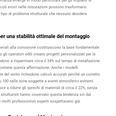
rtanza emerge in modo particolare per gli impianti di
coli errori nelle misurazioni possono trasformarsi
 tipo di problema strutturale che nessuno desidera
er una stabilità ottimale del montaggio
materiali alla corrosione costituiscono la base fondamentale
 gli operatori edili creano progetti personalizzati per le
endono a risparmiare circa il 34% sul tempo di installazione.
sostiene questa affermazione. Anche i modelli
e del vento richiedono calcoli accurati perché un corretto
u 100 nelle zone soggette a eventi atmosferici estremi.
sce a ridurre gli sprechi di materiali di circa il 22%, senza
 strutturisti hanno osservato questa tendenza sin dal
 molti professionisti esperti sospettavano già.