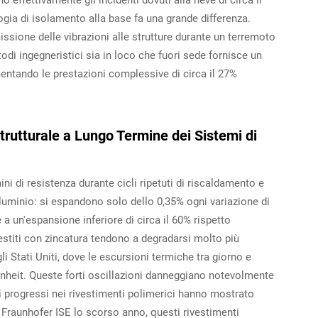
 effettivamente gli incidenti dovuti alla neve di circa il
gia di isolamento alla base fa una grande differenza.
issione delle vibrazioni alle strutture durante un terremoto
di ingegneristici sia in loco che fuori sede fornisce un
entando le prestazioni complessive di circa il 27%
utturale a Lungo Termine dei Sistemi di
mini di resistenza durante cicli ripetuti di riscaldamento e
luminio: si espandono solo dello 0,35% ogni variazione di
 a un'espansione inferiore di circa il 60% rispetto
estiti con zincatura tendono a degradarsi molto più
 Stati Uniti, dove le escursioni termiche tra giorno e
nheit. Queste forti oscillazioni danneggiano notevolmente
ti progressi nei rivestimenti polimerici hanno mostrato
l Fraunhofer ISE lo scorso anno, questi rivestimenti