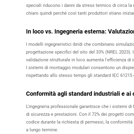
speciali riducono i danni da stress termico di circa l
chiaro quindi perché così tanti produttori stiano inizi
In loco vs. Ingegneria esterna: Valutazion
I modelli ingegneristici ibridi che combinano simulazioni
progettazione specifici del sito del 33% (NREL 2023). 
validazione strutturale in loco aumenta l'efficienza di
I sistemi di montaggio modulari consentono un dispieg
rispettando allo stesso tempo gli standard IEC 61215 d
Conformità agli standard industriali e ai c
L'ingegneria professionale garantisce che i sistemi di 
di sicurezza e prestazioni. Con il 72% dei progetti comm
codice durante la richiesta di permessi, la conformità 
a lungo termine.