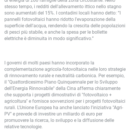
di energia di 200 famiglie della zona circostante. Nello
stesso tempo, i redditi dell'allevamento ittico nello stagno
sono aumentati del 15%. I contadini locali hanno detto: “I
pannelli fotovoltaici hanno ridotto l'evaporazione della
superficie dell'acqua, rendendo la crescita delle popolazioni
di pesci più stabile, e anche la spesa per le bollette
elettriche è diminuita in modo significativo.”
I governi di molti paesi hanno incorporato la
complementazione agricola-fotovoltaica nelle loro strategie
di rinnovamento rurale e neutralità carbonica. Per esempio,
il "Quattordicesimo Piano Quinquennale per lo Sviluppo
dell'Energia Rinnovabile" della Cina afferma chiaramente
che supporta i progetti dimostrativi di "fotovoltaico +
agricoltura" e fornisce sovvenzioni per i progetti fotovoltaici
rurali. L'Unione Europea ha anche lanciato l'iniziativa "Agri-
PV" e prevede di investire un miliardo di euro per
promuovere la ricerca, lo sviluppo e la diffusione delle
relative tecnologie.