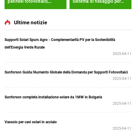
pannelli fotovoltaici,
Sistema di fissaggio per
sistema di rack solare,
facciate
rivestimento esterno della
parete, installazione
Ultime notizie
modulo solare
Supporti Solari Spurs Agro - Complementarità PV per la Sostenibilità
dell'Energia Verde Rurale
2025-04-11
Sunforson Guida l'Aumento Globale della Domanda per Supporti Fotovoltaici
2025-04-11
Sunforson completa installazione solare da 1MW in Bulgaria
2025-04-11
Vassoio per cavi solari in acciaio
2025-04-11