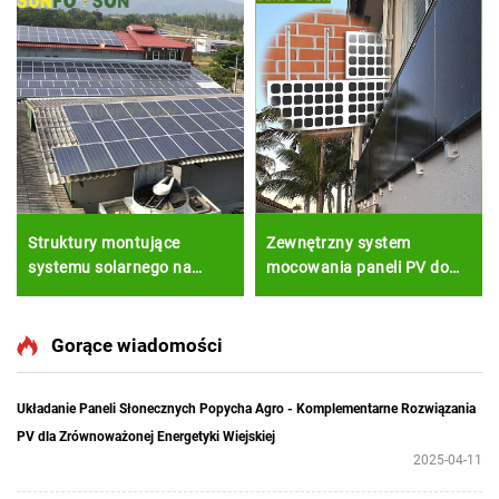
Struktury montujące
Zewnętrzny system
systemu solarnego na
mocowania paneli PV do
dachy kafelkowe Panele PV
ściany, konstrukcja nośna
z ramami aluminiowymi
dla modułów słonecznych,
wykończenie elewacji
Gorące wiadomości
Układanie Paneli Słonecznych Popycha Agro - Komplementarne Rozwiązania
PV dla Zrównoważonej Energetyki Wiejskiej
2025-04-11