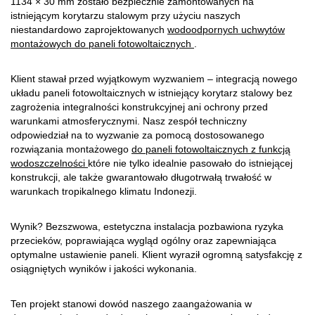
1134 × 30 mm zostało bezpiecznie zamontowanych na
istniejącym korytarzu stalowym przy użyciu naszych
niestandardowo zaprojektowanych
wodoodpornych uchwytów
montażowych do paneli fotowoltaicznych
.
Klient stawał przed wyjątkowym wyzwaniem – integracją nowego
układu paneli fotowoltaicznych w istniejący korytarz stalowy bez
zagrożenia integralności konstrukcyjnej ani ochrony przed
warunkami atmosferycznymi. Nasz zespół techniczny
odpowiedział na to wyzwanie za pomocą dostosowanego
rozwiązania montażowego
do paneli fotowoltaicznych z funkcją
wodoszczelności
które nie tylko idealnie pasowało do istniejącej
konstrukcji, ale także gwarantowało długotrwałą trwałość w
warunkach tropikalnego klimatu Indonezji.
Wynik? Bezszwowa, estetyczna instalacja pozbawiona ryzyka
przecieków, poprawiająca wygląd ogólny oraz zapewniająca
optymalne ustawienie paneli. Klient wyraził ogromną satysfakcję z
osiągniętych wyników i jakości wykonania.
Ten projekt stanowi dowód naszego zaangażowania w