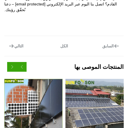
؟ اتصل بنا اليوم عبر البريد الإلكتروني
[email protected]
– دعنا
نُحقّق رؤيتك.
بق
التالي
الكل
ت الموصى بها