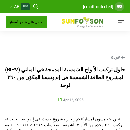
AR
احصل على عرض أسعار
حلول تركيب الألواح الشمسية المدمجة في المباني (BIPV)
لمشروع الطاقة الشمسية في إندونيسيا المكوّن من ٣٦٠
لوحة
Apr 16, 2026
حمسون لمشاركتكم إنجاز مشروعٍ حديث في إندونيسيا: حيث تم
تركيب ٣٦٠ وحدة من الألواح الشمسية بمقاسات ٢٢٧٨ × ١١٣٤ × ٣٠ مم