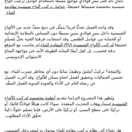
ام على ممرٍ فولاذيٍ موجودٍ مسبقًا باستخدام حوامل تركيب ألواح
خصصة صممناها خصيصًا،
حوامل تركيب ألواح شمسية مقاومة
للماء
.
د واجه العميل تحديًّا فريدًا يتمثَّل في دمج صفٍّ جديد من الألواح
اخل ممرٍ فولاذيٍ مبنيٍ مسبقًا دون المساس بالسلامة الإنشائية
ماية من عوامل الطقس. وقد استجابت فرقتنا الفنية بحلٍّ مُصمَّمٍ
يب الألواح الشمسية (PV) المقاوم للماء
لم يتناسب مع الموقع
ة فحسب، بل كفل أيضًا المتانة الطويلة الأمد في مواجهة المناخ
الاستوائي الإندونيسي.
جة؟ تركيبٌ أملسٌ ونظيفٌ تمامًا دون أي مخاطر تسرب للماء، مع
لجماليات وتحقيق أفضل اتجاهٍ ممكن للألواح. وقد أعرب العميل
عن رضاه التام عن الأداء والجودة اليدوية للعمل المنفَّذ.
ظهر هذا المشروع التزامنا بتقديم
أنظمة مخصصة لتركيب الألواح
سيناريوهات التحديث المعقدة. سواءً كانت هيكلًا فولاذيًّا قائمًا، أو
ا على سطح المبنى، أو تركيبًا على الأرض، فإننا نصمّم حلولًا ذكيةً
تحقّق الأداء المطلوب.
اج إلى نظام تركيب مقاوم للماء موثوق به لمشروعك الشمسي