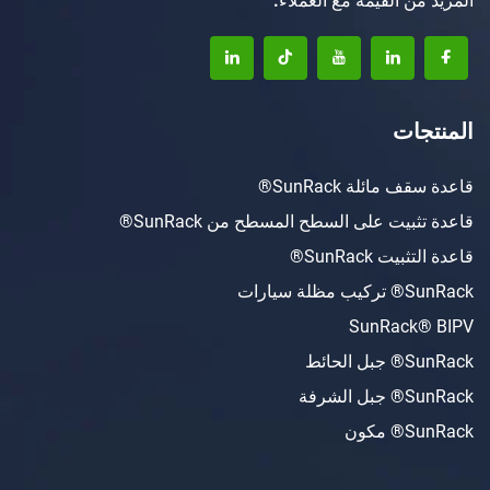
 القيمة مع العملاء.
ت
ئلة SunRack®
ت على السطح المسطح من SunRack®
SunRack®
ات
SunRac
ط
ة
ن