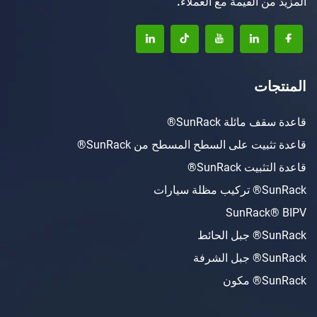
 القيمة مع العملاء.
ت
ئلة SunRack®
ت على السطح المسطح من SunRack®
SunRack®
ات
SunRac
ط
ة
ن