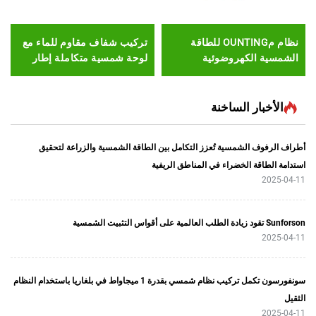
نظام مOUNTING للطاقة
تركيب شفاف مقاوم للماء مع
أقواس تركي
 الكهروضوئية
لوحة شمسية متكاملة إطار
للتعديل من unRack
 المزدوجة للسيارات،
لوحة شمسية فولطائية تركيب
وضوئية مقاومة للماء
هيكل شمسي بيبف عارضة
من الألومنيوم
بار الساخنة
الشمسي
ف الشمسية تُعزز التكامل بين الطاقة الشمسية والزراعة لتحقيق
اقة الخضراء في المناطق الريفية
سونفورسون تكمل تركيب نظام شمسي بقدرة 1 ميجاواط في بلغاريا باستخدام النظام