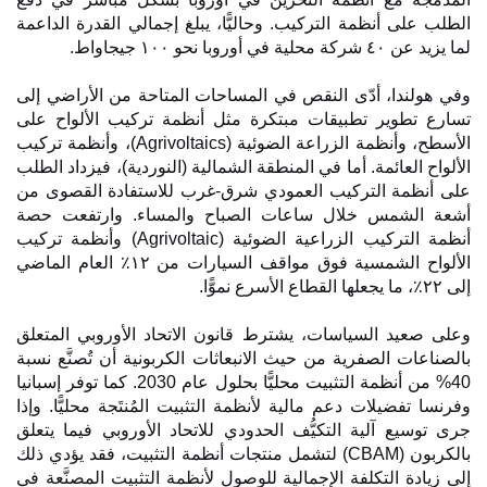
 أنظمة التركيب. وحاليًّا، يبلغ إجمالي القدرة الداعمة
 ١٠٠ جيجاواط.
دا، أدّى النقص في المساحات المتاحة من الأراضي إلى
وير تطبيقات مبتكرة مثل أنظمة تركيب الألواح على
الأسطح، وأنظمة الزراعة الضوئية (Agrivoltaics)، وأنظمة تركيب
عائمة. أما في المنطقة الشمالية (النوردية)، فيزداد الطلب
ة التركيب العمودي شرق-غرب للاستفادة القصوى من
شمس خلال ساعات الصباح والمساء. وارتفعت حصة
أنظمة التركيب الزراعية الضوئية (Agrivoltaic) وأنظمة تركيب
الألواح الشمسية فوق مواقف السيارات من ١٢٪ العام الماضي
د السياسات، يشترط قانون الاتحاد الأوروبي المتعلق
 الصفرية من حيث الانبعاثات الكربونية أن تُصنَّع نسبة
40% من أنظمة التثبيت محليًّا بحلول عام 2030. كما توفر إسبانيا
ضيلات دعم مالية لأنظمة التثبيت المُنتَجة محليًّا. وإذا
 آلية التكيُّف الحدودي للاتحاد الأوروبي فيما يتعلق
بالكربون (CBAM) لتشمل منتجات أنظمة التثبيت، فقد يؤدي ذلك
 التكلفة الإجمالية للوصول لأنظمة التثبيت المصنَّعة في