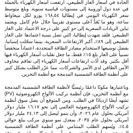
 أسعار الغاز الطبيعي، ارتفعت أسعار الكهرباء بالجملة
ول أوروبية إلى مستويات قياسية سنوية. وبلغ متوسط
سعر الكهرباء اليومي في إيطاليا ١٦٨,٥٤ يورو لكل ميغاواط
 ما يُعَدُّ أعلى مستوى تقريبياً خلال عامٍ كامل. ويعتمد
يادات السعرية إلى حدٍ كبيرٍ على درجة الاعتماد على الغاز
فلقد شهدت إيطاليا، التي تصل نسبة اعتمادها على الغاز
الطبيعي إلى ٨٩٪، أكبر الارتفاعات السعرية، بينما سجّلت إسبانيا،
عها لاستخدام مصادر الطاقة المتجددة، اعتماداً منخفضاً
نسبياً على الغاز بلغ ١٥٪ فقط، ما جعل تقلبات أسعار الكهرباء فيها
. وقد أدّت ارتفاعات أسعار الكهرباء إلى تفاقم مخاوف
طاقي لدى الأسر والشركات، مما عزّز الطلب بشكل كبير
ة الطاقة الشمسية المدمجة مع أنظمة التخزين.
ا مكونًا داعمًا رئيسيًّا لأنظمة الطاقة الشمسية المدمجة
مع أنظمة التخزين، فإن أنظمة تركيب الألواح الكهروضوئية (PV)
ا ازديادًا في الطلب. ومن المتوقع أن يصل سوق أنظمة
تركيب الألواح الكهروضوئية العالمي إلى نحو ١٦.١٧ مليار دولار
أمريكي بحلول عام ٢٠٢٦، وأن ينمو ليصل إلى ٢٤.١٣ مليار دولار
أمريكي بحلول عام ٢٠٣٥، بمعدل نمو سنوي مركب يبلغ حوالي
 ويُسهم الطلب المتنامي على أنظمة الطاقة الشمسية
مع أنظمة التخزين في أوروبا بشكل مباشر في دفع