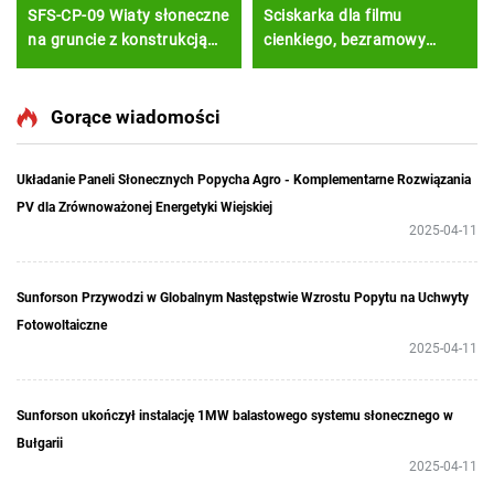
SFS-CP-09 Wiaty słoneczne
Sciskarka dla filmu
na gruncie z konstrukcją
cienkiego, bezramowy
wspornikową ze stali
środek i końcówka paneli
węglowej
słonecznych
Gorące wiadomości
Układanie Paneli Słonecznych Popycha Agro - Komplementarne Rozwiązania
PV dla Zrównoważonej Energetyki Wiejskiej
2025-04-11
Sunforson Przywodzi w Globalnym Następstwie Wzrostu Popytu na Uchwyty
Fotowoltaiczne
2025-04-11
Sunforson ukończył instalację 1MW balastowego systemu słonecznego w
Bułgarii
2025-04-11