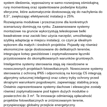
system śledzenia, wyposażony w samo-rozwojową ośmiokątną
rurę momentową oraz opatentowane podwójne łożyska
sferyczne, które automatycznie dostosowują się do nachylenia do
8,5°, zwiększając efektywność instalacji o 25%.
Rozwiązania modułowe i przeznaczone dla konkretnych
scenariuszy dominują na rynku. Zaawansowane systemy
montażowe na gruncie wykorzystują teleskopowe belki
kwadratowe oraz zaciski bez użycia narzędzi, umożliwiając
szybką adaptację w miejscu instalacji, co czyni je idealnym
wyborem dla małych i średnich projektów. Pojawiły się również
ekonomiczne opcje dostosowane do delikatnych terenów,
integrujące kotwy gwoździowe i zoptymalizowane łączniki
przystosowane do skomplikowanych warunków gruntowych.
Inteligentne systemy sterowania stają się nieodzowne w
nowoczesnych projektach fotowoltaicznych. Nowoczesne systemy
sterowania z ochroną IP65 i odpornością na korozję C5 integrują
algorytmy sztucznej inteligencji oraz cztery tryby ochrony przed
skrajnymi warunkami pogodowymi, zapewniając stabilną pracę.
Ostatnio zaprezentowane systemy dachowe i elewacyjne zostały
również zoptymalizowane pod kątem dużych modułów o
powierzchni do 3 m². Te innowacje odmieniają opłacalność
projektów fotowoltaicznych w zróżnicowanym terenie,
przyspieszając globalny przejście energetyczny.