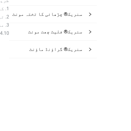
طریق
1. کم لاگت، غیر ملکہ قدرت؛
سنریک® چڑھائی کا تختہ مونٹ
2. تیز تر انسٹالیشن، مشتمل رابطہ؛
3. مزید مکمل خدمات، پوری تکنیکی مدد؛
سنریک® فلیٹ چھت مونٹ
4.10 سال کی محدود گarranty، 20 سال کی ڈیزائن زندگی۔
سنریک® گراؤنڈ ماؤنٹ