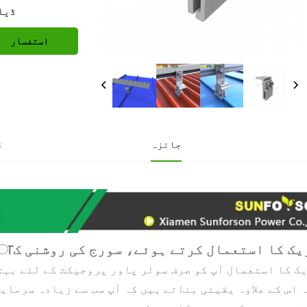
ڈیل
استفسار
جائزہ
ت
ک کا استعمال کرتے ہوئے، سورج کی روشنی کा متع uthao!
ک کا استعمال آپ کو صرف سولر پاور پروجیکٹ کے لئے بہت
 اس کے علاوہ یقینی بناتے ہیں کہ آپ سب سے زیادہ سرمای