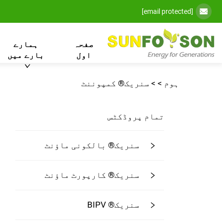
[email protected]
صفحہ
ہمارے
اول
بارے میں
ہوم >
>
سنریک® کمپوننٹ
تمام پروڈکٹس
سنریک® بالکونی ماؤنٹ
سنریک® کارپورٹ ماؤنٹ
سنریک® BIPV