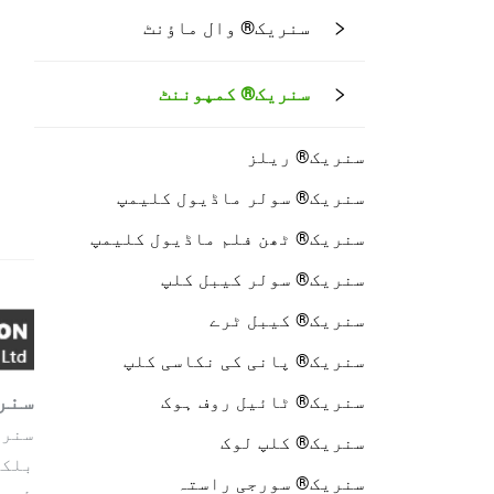
سنریک® وال ماؤنٹ
سنریک® کمپوننٹ
سنریک® ریلز
سنریک® سولر ماڈیول کلیمپ
سنریک® ٹھن فلم ماڈیول کلیمپ
سنریک® سولر کیبل کلپ
سنریک® کیبل ٹرے
سنریک® پانی کی نکاسی کلپ
سنری
سنریک® ٹائیل روف ہوک
سنری
سنریک® کلپ لوک
بلکہ
سنریک® سورجی راستہ