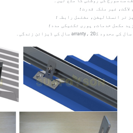
ے سے سورج کی روشنی کا متع لیں۔