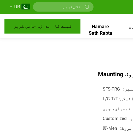
UR
قیمت کا اندازہ حاصل کریں
ں
Hamare
Sath Rabta
Маun
مبر:
SFS-TRG
ئیگی:
L/C T/T
فوجیان، چین
پورٹ:
厦-Men