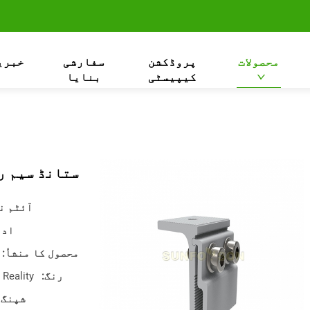
محصولات
پروڈکشن
سفارشی
خبری
کیپیسٹی
بنایا
ستانڈ سیم روف ting
آئٹم ن
ادا
محصول کا منشأ:
رنگ:
Reality یا Customized
شپنگ 