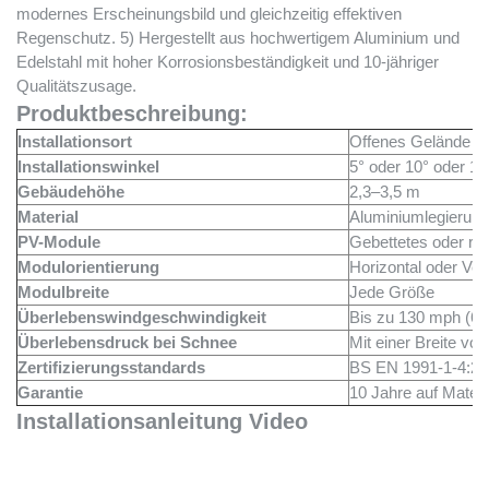
modernes Erscheinungsbild und gleichzeitig effektiven
Regenschutz. 5) Hergestellt aus hochwertigem Aluminium und
Edelstahl mit hoher Korrosionsbeständigkeit und 10-jähriger
Qualitätszusage.
Produktbeschreibung:
Installationsort
Offenes Gelände
Installationswinkel
5° oder 10° oder 15
Gebäudehöhe
2,3–3,5 m
Material
Aluminiumlegierun
PV-Module
Gebettetes oder r
Modulorientierung
Horizontal oder Vert
Modulbreite
Jede Größe
Überlebenswindgeschwindigkeit
Bis zu 130 mph (6
Überlebensdruck bei Schnee
Mit einer Breite vo
Zertifizierungsstandards
BS EN 1991-1-4:2
Garantie
10 Jahre auf Materi
Installationsanleitung Video