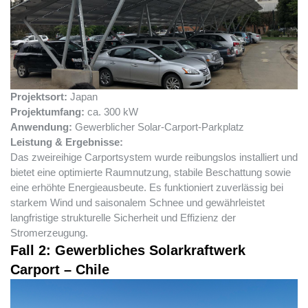
Projektsort:
Japan
Projektumfang:
ca. 300 kW
Anwendung:
Gewerblicher Solar-Carport-Parkplatz
Leistung & Ergebnisse:
Das zweireihige Carportsystem wurde reibungslos installiert und
bietet eine optimierte Raumnutzung, stabile Beschattung sowie
eine erhöhte Energieausbeute. Es funktioniert zuverlässig bei
starkem Wind und saisonalem Schnee und gewährleistet
langfristige strukturelle Sicherheit und Effizienz der
Stromerzeugung.
Fall 2: Gewerbliches Solarkraftwerk
Carport – Chile