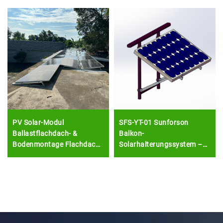
PV Solar-Modul
SFS-YT-01 Sunforson
Ballastflachdach- &
Balkon-
Bodenmontage Flachdach-
Solarhalterungssystem –
Solarrahmenstruktur für
Kundenspezifisch, einfach
Photovoltaik-Montage
zu installieren und
langlebig