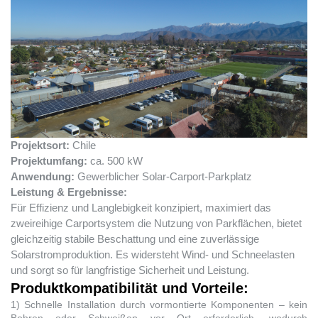
Projektsort:
Chile
Projektumfang:
ca. 500 kW
Anwendung:
Gewerblicher Solar-Carport-Parkplatz
Leistung & Ergebnisse:
Für Effizienz und Langlebigkeit konzipiert, maximiert das
zweireihige Carportsystem die Nutzung von Parkflächen, bietet
gleichzeitig stabile Beschattung und eine zuverlässige
Solarstromproduktion. Es widersteht Wind- und Schneelasten
und sorgt so für langfristige Sicherheit und Leistung.
Produktkompatibilität und Vorteile:
1) Schnelle Installation durch vormontierte Komponenten – kein
Bohren oder Schweißen vor Ort erforderlich, wodurch