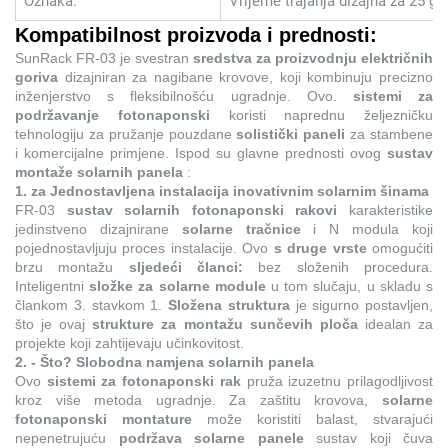
Oznaka:
Vrijeme trajanja dizajna za 25 go
Kompatibilnost proizvoda i prednosti:
SunRack FR-03 je svestran
sredstva za proizvodnju električnih
goriva
dizajniran za nagibane krovove, koji kombinuju precizno
inženjerstvo s fleksibilnošću ugradnje. Ovo.
sistemi za
podržavanje fotonaponski
koristi naprednu željezničku
tehnologiju za pružanje pouzdane
solistički paneli
za stambene
i komercijalne primjene. Ispod su glavne prednosti ovog
sustav
montaže solarnih panela
:
1. za Jednostavljena instalacija inovativnim solarnim šinama
FR-03
sustav solarnih fotonaponski rakovi
karakteristike
jedinstveno dizajnirane
solarne tračnice
i N modula koji
pojednostavljuju proces instalacije. Ovo
s druge vrste
omogućiti
brzu montažu
sljedeći članci:
bez složenih procedura.
Inteligentni
složke za solarne module
u tom slučaju, u skladu s
člankom 3. stavkom 1.
Složena struktura
je sigurno postavljen,
što je ovaj
strukture za montažu sunčevih ploča
idealan za
projekte koji zahtijevaju učinkovitost.
2. - Što? Slobodna namjena solarnih panela
Ovo
sistemi za fotonaponski rak
pruža izuzetnu prilagodljivost
kroz više metoda ugradnje. Za zaštitu krovova,
solarne
fotonaponski montature
može koristiti balast, stvarajući
nepenetrujuću
podržava solarne panele
sustav koji čuva