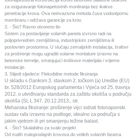
za osiguravanje fotonapetostnih montiranja bez ikakve
penetracije krova. Ova neinvazivna metoda čuva vodootpornu
membranu i održava garancije za krov.
2. - Što? Ravno otvoreno tlo
Sistem za postavljanje solarnih panela izvrsno radi na
poljoprivrednim zemljištima, industrijskim zemljištima ili
poslovnim prostorima. U slučaju zemaljskih instalacija, šrafovi
za proširenje mogu ugraditi solarne montature izravno na
betonske temelje, smanjujući troškove materijala i vrijeme
instalacije.
3. Slijedi sljedeće: Fleksibilne metode fiksiranja
U skladu s člankom 3. stavkom 2. točkom (a) Uredbe (EU)
br. 528/2012 Europskog parlamenta i Vijeća od 25. travnja
2012. o utvrđivanju standarda za zaštitu okoliša u području
okoliša (SL L 347, 20.12.2013., str.
Mehanska fiksiranje: proširenje vijci sidrati fotonaponski
sustav rafa izravno na podloge, idealno za područja s
jakim vjetrom ili pri smanjenju težine balast.
4. - Što? Skalabilno za svaki projekt
Od malih maloprodajnih krovova do velikih solarnih farama