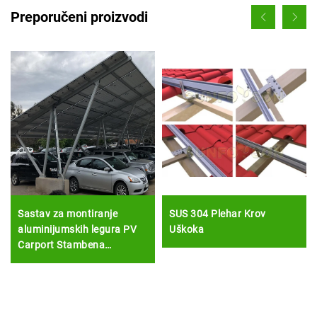
Preporučeni proizvodi
Sastav za montiranje
SUS 304 Plehar Krov
aluminijumskih legura PV
Uškoka
Carport Stambena
vodotvorna auto-sklonište
Katapulja Podrška solarnih
panela Okvir Korrozija
besplatan materijal