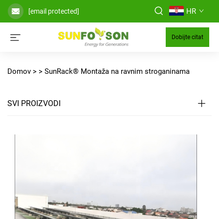
HR
[email protected]
Dobijte citat
Domov >
>
SunRack® Montaža na ravnim stroganinama
SVI PROIZVODI