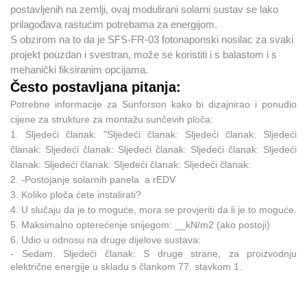
postavljenih na zemlji, ovaj modulirani solarni sustav se lako
prilagođava rastućim potrebama za energijom.
S obzirom na to da je SFS-FR-03 fotonaponski nosilac za svaki
projekt pouzdan i svestran, može se koristiti i s balastom i s
mehanički fiksiranim opcijama.
Često postavljana pitanja:
Potrebne informacije za Sunforson kako bi dizajnirao i ponudio
cijene za strukture za montažu sunčevih ploča:
1.
Sljedeći članak: "Sljedeći članak: Sljedeći članak: Sljedeći
članak: Sljedeći članak: Sljedeći članak: Sljedeći članak: Sljedeći
članak: Sljedeći članak: Sljedeći članak: Sljedeći članak:
2.
-Postojanje solarnih panela
a
rEDV
3.
Koliko ploča ćete instalirati?
4.
U slučaju da je to moguće, mora se provjeriti da li je to moguće.
5.
Maksimalno opterećenje snijegom: __kN/m2 (ako postoji)
6.
Udio u odnosu na druge dijelove sustava:
- Sedam. Sljedeći članak:
S druge strane, za proizvodnju
električne energije u skladu s člankom 77. stavkom 1.