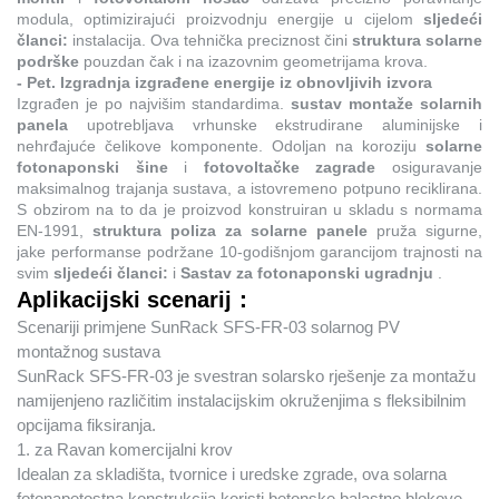
modula, optimizirajući proizvodnju energije u cijelom
sljedeći
članci:
instalacija. Ova tehnička preciznost čini
struktura solarne
podrške
pouzdan čak i na izazovnim geometrijama krova.
- Pet. Izgradnja izgrađene energije iz obnovljivih izvora
Izgrađen je po najvišim standardima.
sustav montaže solarnih
panela
upotrebljava vrhunske ekstrudirane aluminijske i
nehrđajuće čelikove komponente. Odoljan na koroziju
solarne
fotonaponski šine
i
fotovoltačke zagrade
osiguravanje
maksimalnog trajanja sustava, a istovremeno potpuno reciklirana.
S obzirom na to da je proizvod konstruiran u skladu s normama
EN-1991,
struktura poliza za solarne panele
pruža sigurne,
jake performanse podržane 10-godišnjom garancijom trajnosti na
svim
sljedeći članci:
i
Sastav za fotonaponski ugradnju
.
Aplikacijski scenarij：
Scenariji primjene SunRack SFS-FR-03 solarnog PV
montažnog sustava
SunRack SFS-FR-03 je svestran solarsko rješenje za montažu
namijenjeno različitim instalacijskim okruženjima s fleksibilnim
opcijama fiksiranja.
1. za Ravan komercijalni krov
Idealan za skladišta, tvornice i uredske zgrade, ova solarna
fotonapetostna konstrukcija koristi betonske balastne blokove