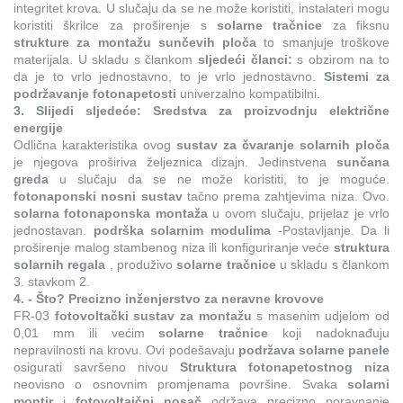
integritet krova. U slučaju da se ne može koristiti, instalateri mogu
koristiti škrilce za proširenje s
solarne tračnice
za fiksnu
strukture za montažu sunčevih ploča
to smanjuje troškove
materijala. U skladu s člankom
sljedeći članci:
s obzirom na to
da je to vrlo jednostavno, to je vrlo jednostavno.
Sistemi za
podržavanje fotonapetosti
univerzalno kompatibilni.
3. Slijedi sljedeće: Sredstva za proizvodnju električne
energije
Odlična karakteristika ovog
sustav za čvaranje solarnih ploča
je njegova proširiva željeznica dizajn. Jedinstvena
sunčana
greda
u slučaju da se ne može koristiti, to je moguće.
fotonaponski nosni sustav
tačno prema zahtjevima niza. Ovo.
solarna fotonaponska montaža
u ovom slučaju, prijelaz je vrlo
jednostavan.
podrška solarnim modulima
-Postavljanje. Da li
proširenje malog stambenog niza ili konfiguriranje veće
struktura
solarnih regala
, produživo
solarne tračnice
u skladu s člankom
3. stavkom 2.
4. - Što? Precizno inženjerstvo za neravne krovove
FR-03
fotovoltački sustav za montažu
s masenim udjelom od
0,01 mm ili većim
solarne tračnice
koji nadoknađuju
nepravilnosti na krovu. Ovi podešavaju
podržava solarne panele
osigurati savršeno nivou
Struktura fotonapetostnog niza
neovisno o osnovnim promjenama površine. Svaka
solarni
montir
i
fotovoltaični nosač
održava precizno poravnanje