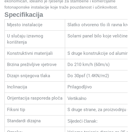
ekonomičan, idealno je rješenje za stambene i komercijalne
fotonaponske instalacije koje traže pouzdanost i učinkovitost.
Specifikacija
Mjesto instalacije
Slatko otvoreno tlo ili ravna krov
U slučaju izravnog
Solarni panel bilo koje veličine
korištenja
Konstruktivni materijali
S druge konstrukcije od alumini
Brzina preživljive vjetrove
Do 210 km/h (60m/s)
Dizajn snijegova tlaka
Do 30psf (1.4KN/m2)
Inclinacija
Prilagodljivo
Orijentacija rasporeda ploča
Vertikalno
Fiksni tip
S druge strane, za proizvodnju e
Standardi dizajna
Sljedeći članak: