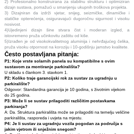
2) Profesionalno konstruirana za stabilnu strukturu i optimiziran
dizajn sustava, pomažući u smanjenju ukupnih troškova projekta.
3) Dizajniran da izdrži vjetar, snijeg, seizmičke, dinamičke i
statičke opterećenja, osiguravajući dugoročnu sigurnost i visoku
nosivost.
4)Ujedinjeni dizajn šine stvara čist i moderan izgled, a
istovremeno pruža učinkovitu zaštitu od kiše.
5)Izrađen je od visokokvalitetnog aluminija i nehrđajućeg čelika,
pruža visoku otpornost na koroziju i 10-godišnju jamstvo kvalitete.
Često postavljana pitanja:
P1: Koje vrste solarnih panela su kompatibilne s ovim
sustavom za montiranje parkirališta?
U skladu s člankom 3. stavkom 1.
P2: Koliko traje garancijski rok za sustav za ugradnju u
parkiralište?
Odgovor: Standardna garancija je 10 godina, s životnim vijekom
do 25 godina.
P3: Može li se sustav prilagoditi različitim postavkama
parkiranja?
A: Da. Struktura parkirališta može se prilagoditi na temelju veličine
parkirališta, rasporeda i uvjeta na mjestu.
P4: Je li sustav za ugradnju vozila pogodan za područja s
jakim vjetrom ili snježnim snegom?