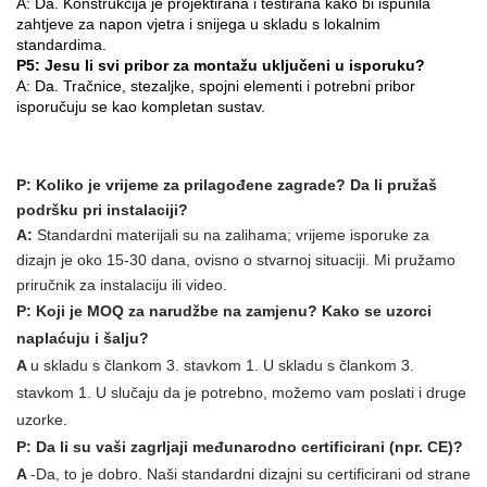
A: Da. Konstrukcija je projektirana i testirana kako bi ispunila
zahtjeve za napon vjetra i snijega u skladu s lokalnim
standardima.
P5: Jesu li svi pribor za montažu uključeni u isporuku?
A: Da. Tračnice, stezaljke, spojni elementi i potrebni pribor
isporučuju se kao kompletan sustav.
P: Koliko je vrijeme za prilagođene zagrade? Da li pružaš
podršku pri instalaciji?
A:
Standardni materijali su na zalihama; vrijeme isporuke za
dizajn je oko 15-30 dana, ovisno o stvarnoj situaciji.
Mi pružamo
priručnik za instalaciju ili video.
P: Koji je MOQ za narudžbe na zamjenu? Kako se uzorci
naplaćuju i šalju?
A
u skladu s člankom 3. stavkom 1. U skladu s člankom 3.
stavkom 1. U slučaju da je potrebno, možemo vam poslati i druge
uzorke.
P: Da li su vaši zagrljaji međunarodno certificirani (npr. CE)?
A
-Da, to je dobro. Naši standardni dizajni su certificirani od strane