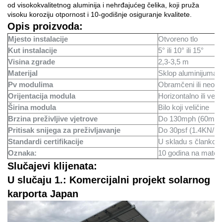
od visokokvalitetnog aluminija i nehrđajućeg čelika, koji pruža
visoku koroziju
otpornost i 10-godišnje osiguranje kvalitete.
Opis proizvoda:
Mjesto instalacije
Otvoreno tlo
Kut instalacije
5° ili 10° ili 15°
Visina zgrade
2,3-3,5 m
Materijal
Sklop aluminijuma 
Pv modulima
Obramčeni ili neob
Orijentacija modula
Horizontalno ili vert
Širina modula
Bilo koji veličine
Brzina preživljive vjetrove
Do 130mph (60m/s
Pritisak snijega za preživljavanje
Do 30psf (1.4KN/m
Standardi certifikacije
U skladu s člankom
Oznaka:
10 godina na materi
Slučajevi klijenata:
U slučaju 1.: Komercijalni projekt solarnog
karporta Japan