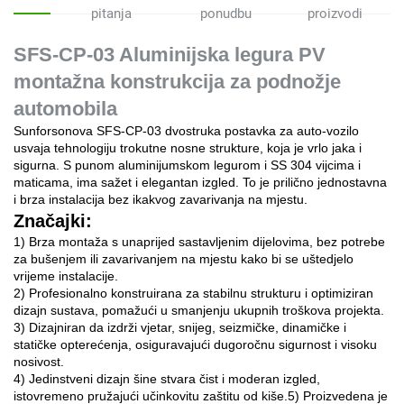
pitanja
ponudbu
proizvodi
SFS-CP-03 Aluminijska legura PV
montažna konstrukcija za podnožje
automobila
Sunforsonova SFS-CP-03 dvostruka postavka za auto-vozilo
usvaja tehnologiju trokutne nosne strukture, koja je vrlo jaka i
sigurna. S punom aluminijumskom legurom i SS 304 vijcima i
maticama, ima sažet i elegantan izgled. To je prilično jednostavna
i brza instalacija bez ikakvog zavarivanja na mjestu.
Značajki:
1) Brza montaža s unaprijed sastavljenim dijelovima, bez potrebe
za bušenjem ili zavarivanjem na mjestu kako bi se uštedjelo
vrijeme instalacije.
2) Profesionalno konstruirana za stabilnu strukturu i optimiziran
dizajn sustava, pomažući u smanjenju ukupnih troškova projekta.
3) Dizajniran da izdrži vjetar, snijeg, seizmičke, dinamičke i
statičke opterećenja, osiguravajući dugoročnu sigurnost i visoku
nosivost.
4) Jedinstveni dizajn šine stvara čist i moderan izgled,
istovremeno pružajući učinkovitu zaštitu od kiše.5) Proizvedena je