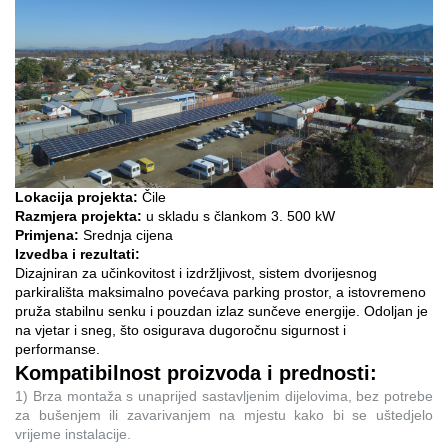
Lokacija projekta:
Čile
Razmjera projekta:
u skladu s člankom 3. 500 kW
Primjena:
Srednja cijena
Izvedba i rezultati:
Dizajniran za učinkovitost i izdržljivost, sistem dvorijesnog
parkirališta maksimalno povećava parking prostor, a istovremeno
pruža stabilnu senku i pouzdan izlaz sunčeve energije. Odoljan je
na vjetar i sneg, što osigurava dugoročnu sigurnost i
performanse.
Kompatibilnost proizvoda i prednosti:
1) Brza montaža s unaprijed sastavljenim dijelovima, bez potrebe
za bušenjem ili zavarivanjem na mjestu kako bi se uštedjelo
vrijeme instalacije.