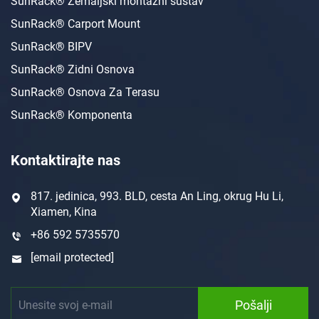
SunRack® Zemaljski montažni sustav
SunRack® Carport Mount
SunRack® BIPV
SunRack® Zidni Osnova
SunRack® Osnova Za Terasu
SunRack® Komponenta
Kontaktirajte nas
817. jedinica, 993. BLD, cesta An Ling, okrug Hu Li,
Xiamen, Kina
+86 592 5735570
[email protected]
Pošalji