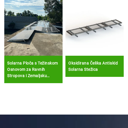
Solarna Ploča s Težinskom
Oksidirana Čelika Antiskid
Osnovom za Ravnih
Solarna Stežica
Stropova i Zemaljsku
Montažu Konstrukcija za
Fotovoltačku Montažu