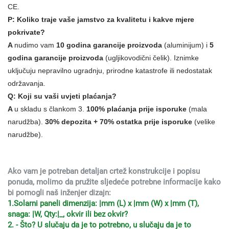
CE.
P: Koliko traje vaše jamstvo za kvalitetu i kakve mjere
pokrivate?
A
nudimo vam
10 godina garancije proizvoda
(aluminijum) i
5
godina garancije proizvoda
(ugljikovodični čelik). Iznimke
uključuju nepravilno ugradnju, prirodne katastrofe ili nedostatak
održavanja.
Q: Koji su vaši uvjeti plaćanja?
A
u skladu s člankom 3.
100% plaćanja prije isporuke
(mala
narudžba).
30
% depozita + 70% ostatka prije isporuke
(velike
narudžbe).
Ako vam je potreban detaljan crtež konstrukcije i popisu
ponuda, molimo da pružite sljedeće potrebne informacije kako
bi pomogli naš inženjer dizajn:
1.Solarni paneli dimenzija: |mm (L) x |mm (W) x |mm (T),
snaga: |W, Qty:|_, okvir ili bez okvir?
2. - Što? U slučaju da je to potrebno, u slučaju da je to