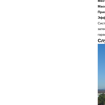
Мес
Мас
При
Эфф
Сист
зате
гара
Сл