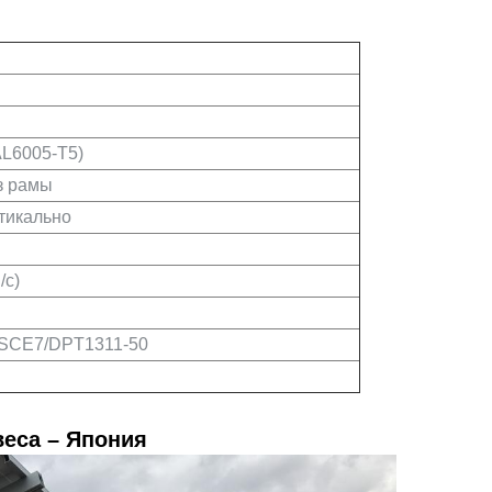
L6005-T5)
з рамы
тикально
/с)
ASCE7/DPT1311-50
веса – Япония