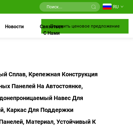
RU
Получить ценовое предложение
Новости
Связаться
С Нами
й Сплав, Крепежная Конструкция
ных Панелей На Автостоянке,
донепроницаемый Навес Для
й, Каркас Для Поддержки
Панелей, Материал, Устойчивый К