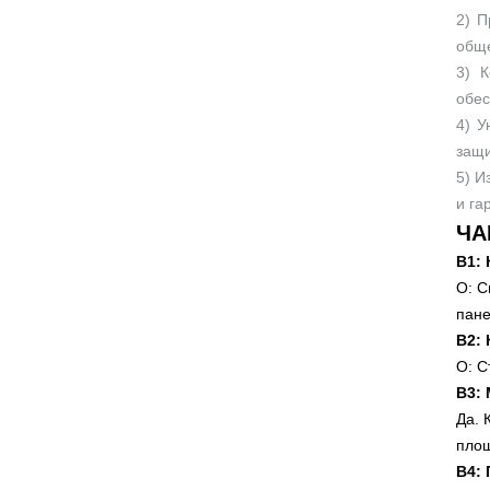
2) П
обще
3) К
обес
4) У
защи
5) И
и га
ЧА
В1:
О: С
пане
В2: 
О: С
В3:
Да. 
пло
В4: