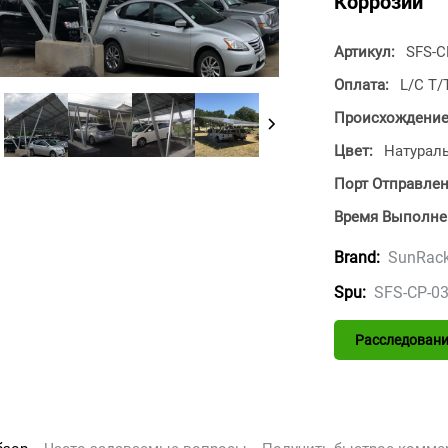
Коррозии
Артикул:
SFS-C
Оплата:
L/C T/
Происхождение
Цвет:
Натурал
Порт Отправле
Время Выполне
SunRac
Brand:
SFS-CP-0
Spu:
Расследовани