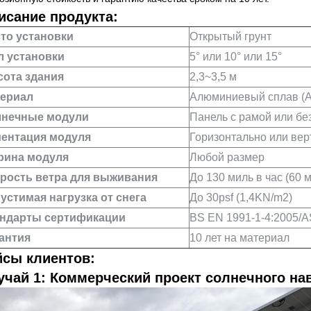
исание продукта:
то установки
Открытый грунт
л установки
5° или 10° или 15°
ота здания
2,3~3,5 м
ериал
Алюминиевый сплав (A
нечные модули
Панель с рамой или бе
ентация модуля
Горизонтально или вер
ина модуля
Любой размер
рость ветра для выживания
До 130 миль в час (60 м
устимая нагрузка от снега
До 30psf (1,4KN/m2)
ндарты сертификации
BS EN 1991-1-4:2005/
антия
10 лет на материал
йсы клиентов:
учай 1: Коммерческий проект солнечного на