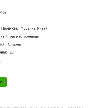
P-03
T
 Продукта:
Фуцзянь, Китай
ьный или настроенный
ния:
Сямэнь
ния:
25
k
3
е