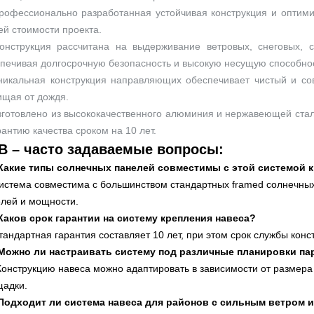
рофессионально разработанная устойчивая конструкция и оптим
й стоимости проекта.
онструкция рассчитана на выдерживание ветровых, снеговых, с
печивая долгосрочную безопасность и высокую несущую способнос
никальная конструкция направляющих обеспечивает чистый и с
щая от дождя.
зготовлено из высококачественного алюминия и нержавеющей стал
рантию качества сроком на 10 лет.
В – часто задаваемые вопросы:
 Какие типы солнечных панелей совместимы с этой системой 
истема совместима с большинством стандартных framed солнечны
лей и мощности.
Каков срок гарантии на систему крепления навеса?
тандартная гарантия составляет 10 лет, при этом срок службы конст
 Можно ли настраивать систему под различные планировки па
Конструкцию навеса можно адаптировать в зависимости от размера
щадки.
 Подходит ли система навеса для районов с сильным ветром 