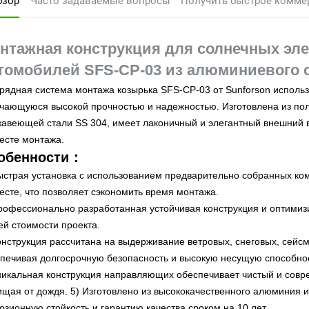
бзор
Часто задаваемые вопросы
Получить быстрое комме
нтажная конструкция для солнечных эле
томобилей SFS-CP-03 из алюминиевого 
рядная система монтажа козырька SFS-CP-03 от Sunforson использ
чающуюся высокой прочностью и надежностью. Изготовлена из пол
авеющей стали SS 304, имеет лаконичный и элегантный внешний ви
есте монтажа.
обенности：
ыстрая установка с использованием предварительно собранных ко
есте, что позволяет сэкономить время монтажа.
рофессионально разработанная устойчивая конструкция и оптими
й стоимости проекта.
онструкция рассчитана на выдерживание ветровых, снеговых, сейсм
печивая долгосрочную безопасность и высокую несущую способнос
никальная конструкция направляющих обеспечивает чистый и сов
щая от дождя. 5) Изготовлено из высококачественного алюминия 
розионную
стойкость и гарантию качества сроком на 10 лет.