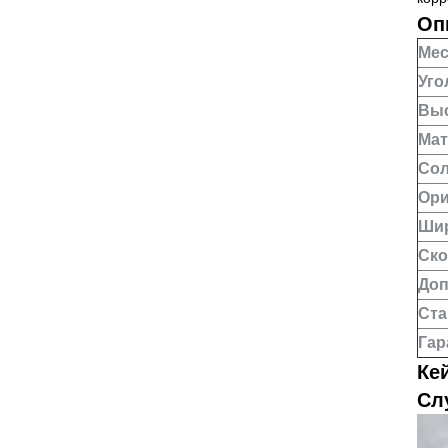
Оп
Мес
Уго
Выс
Мат
Сол
Ори
Шир
Ско
Доп
Ста
Гар
Ке
Сл