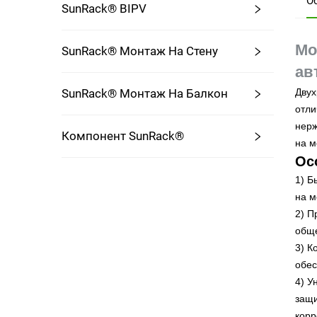
О
SunRack® BIPV
Мо
SunRack® Монтаж На Стену
ав
SunRack® Монтаж На Балкон
Двух
отли
нерж
Компонент SunRack®
на м
Ос
1) Б
на м
2) П
обще
3) К
обес
4) У
защи
кор