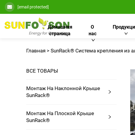
[email protected]
Домашняя
О
Продукци
страница
нас
Главная >
SunRack® Система крепления из а
ВСЕ ТОВАРЫ
Монтаж На Наклонной Крыше
SunRack®
Монтаж На Плоской Крыше
SunRack®