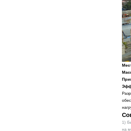
Мес
Мас
При
Эфф
Разр
обес
нагр
Со
1) Б
на м