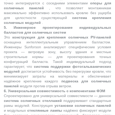
точно интегрируется с соседними элементами
опоры для
солнечных панелей
, что позволяет монтажникам
максимально эффективно использовать кровлю без ущерба
для целостности существующей
система крепления
солнечных модулей
.
5. Инженерное проектирование индивидуальных
балластов для солнечных систем
Это
конструкция для крепления солнечных PV-панелей
оснащена интеллектуальным управлением балластом.
Инженеры Sunforson анализируют специфические условия
проекта — ветровую зону, высоту здания и местные
строительные нормы — для проектирования точных
конфигураций балласта. Такой индивидуальный подход
гарантирует, что
система поддержки фотогальванических
модулей
достигается устойчивость без перегрузки кровли, что
минимизирует затраты на материалы и обеспечивает
надёжное крепление каждого
подвеска для солнечных
панелей
модуля против отрыва ветром.
6. Универсальная совместимость с компонентами ФЭМ
Спроектировано для универсальной совместимости — данное
система солнечных стеллажей
поддерживает стандартные
рамы модулей. Конструкция
установки солнечных панелей
и модульных
стеклянные лампы
надёжно фиксирует модули