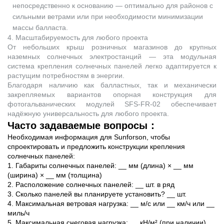
непосредственно к основанию — оптимально для районов с
сильными ветрами или при необходимости минимизации
массы балласта.
4. Масштабируемость для любого проекта
От небольших крыш розничных магазинов до крупных
наземных солнечных электростанций — эта модульная
система крепления солнечных панелей легко адаптируется к
растущим потребностям в энергии.
Благодаря наличию как балластных, так и механически
закрепляемых вариантов опорная конструкция для
фотогальванических модулей SFS-FR-02 обеспечивает
надёжную универсальность для любого проекта.
Часто задаваемые вопросы：
Необходимая информация для Sunforson, чтобы
спроектировать и предложить конструкции крепления
солнечных панелей:
1. Габариты солнечных панелей: __ мм (длина) × __ мм
(ширина) × __ мм (толщина)
2. Расположение солнечных панелей: __ шт. в ряд
3. Сколько панелей вы планируете установить? __ шт.
4. Максимальная ветровая нагрузка: __ м/с или __ км/ч или __
миль/ч
5. Максимальная снеговая нагрузка: __ кН/м² (при наличии)