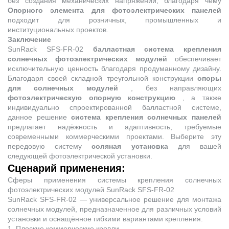
без создания механических напряжений, благодаря чему
Опорного элемента для фотоэлектрических панелей
подходит для розничных, промышленных и
институциональных проектов.
Заключение
SunRack SFS-FR-02
балластная система крепления
солнечных фотоэлектрических модулей
обеспечивает
исключительную ценность благодаря продуманному дизайну.
Благодаря своей складной треугольной конструкции
опоры
для солнечных модулей
, без направляющих
фотоэлектрическую опорную конструкцию
, а также
индивидуально спроектированной балластной системе,
данное решение
система крепления солнечных панелей
предлагает надёжность и адаптивность, требуемые
современными коммерческими проектами. Выберите эту
передовую систему
соляная установка
для вашей
следующей фотоэлектрической установки.
Сценарий применения:
Сферы применения системы крепления солнечных
фотоэлектрических модулей SunRack SFS-FR-02
SunRack SFS-FR-02 — универсальное решение для монтажа
солнечных модулей, предназначенное для различных условий
установки и оснащённое гибкими вариантами крепления.
1. Плоские коммерческие кровли